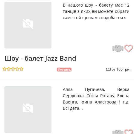
В нашого шоу - балету має 12
танців з яких ви можете обрати
саме той що вам сподобається
Шоу - балет Jazz Band
от 100 грн.
Ужгород
Алла Пугачева, Верка
Сердючка, Софія Ротару, Елена
Ваенга, Ірина Аллегрова і т.д.
Всі дета...