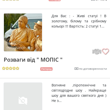
Для Вас : - Живі статуї ! В
золотому, білому та срібному
кольорі !!! Вартість: 2 статуї 1...
Розваги від " МОПІС "
по договоренности
Ужгород
Вогняне ,піротехнічне та
світлодіодне шоу . Найкраще
шоу для вашого святкого дня )
Не з...