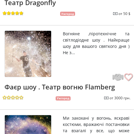
Театр Dragonfly
от 50 $
Ужгород
Вогняне ,піротехнічне та
світлодіодне шоу . Найкраще
шоу для вашого святкого дня )
Не з...
Фаєр шоу . Театр вогню Flamberg
от 3000 грн.
Ужгород
Ми закохані у вогонь, яскраві
костюми, вражаючі постановки
та взагалі у все, що може