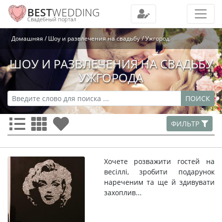
BEST
WEDDING
Свадебный портал
Домашняя
Шоу и развлечения на свадьбу
Ужгород
ШОУ И РАЗВЛЕЧЕНИЯ НА СВАДЬБУ
УЖГОРОДА
ПОИСК
ФИЛЬТР
Хочете розважити гостей на
весіллі, зробити подарунок
нареченим та ще й здивувати
захоплив...