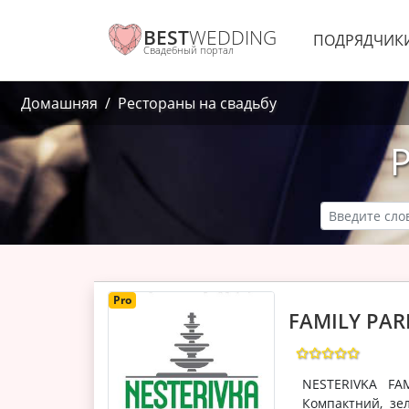
BEST
WEDDING
ПОДРЯДЧИК
Свадебный портал
Домашняя
Рестораны на свадьбу
Pro
FAMILY PAR
NESTERIVKA FA
Компактний, зе