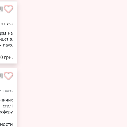
1200 грн.
дом на
шетів,
 пауз,
0 грн.
енности
вничих
 стилі
осферу
ности