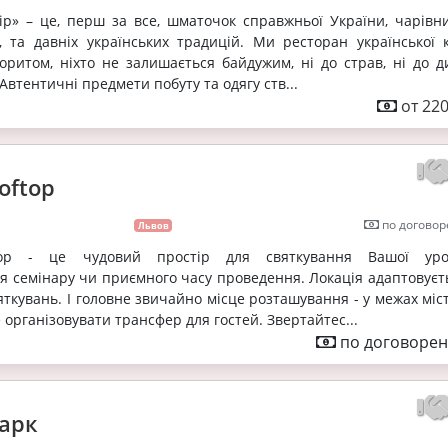
ір» – це, перш за все, шматочок справжньої України, чарівни
, та давніх українських традицій. Ми ресторан української к
оритом, ніхто не залишається байдужим, ні до страв, ні до д
Автентичні предмети побуту та одягу ств...
от 220
oftop
по договор
Львов
top - це чудовий простір для святкування Вашої уро
я семінару чи приємного часу проведення. Локація адаптовуєть
яткувань. І головне звичайно місце розташування - у межах міс
 організовувати трансфер для гостей. Звертайтес...
по договорен
арк