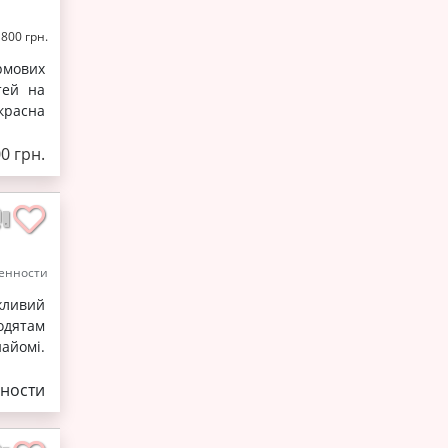
 800 грн.
рмових
тей на
красна
0 грн.
енности
жливий
одятам
найомі.
ности