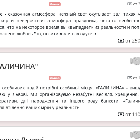
от 
Львов
е - сказочная атмосфера, нежный свет окутывает зал, тихая м
ьер и невероятная атмосфера праздника, чего-то необычно
ется, что на некоторое время вы «выпадает» из реальности и по
полнено любовь " ю, позитивом и в воздухе в...
от 250
"ГАЛИЧИНА"
от 
Львов
 особливих подій потрібні особливі місця. «ГАЛИЧИНА» – виш
ею у Львові. Ми організовуємо незабутні весілля, хрещення,
оративи, дні народження та іншого роду банкети. «Галич
ля втілення ваших мрій у реальність!
от 110
даху у Львові