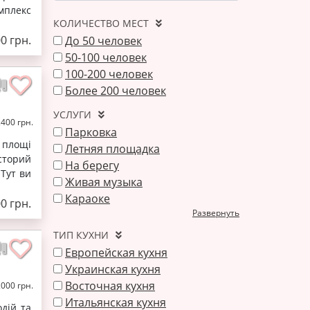
мплекс
КОЛИЧЕСТВО МЕСТ
0 грн.
До 50 человек
50-100 человек
100-200 человек
Более 200 человек
УСЛУГИ
2400 грн.
Парковка
 площі
Летняя площадка
сторий
На берегу
Тут ви
Живая музыка
Караоке
0 грн.
Развернуть
ТИП КУХНИ
Европейская кухня
Украинская кухня
Восточная кухня
2000 грн.
Итальянская кухня
дій та