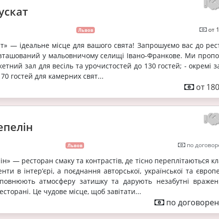
ускат
от 
Львов
т» — ідеальне місце для вашого свята! Запрошуємо вас до рес
озташований у мальовничому селищі Івано-Франкове. Ми пропо
етний зал для весіль та урочистостей до 130 гостей; - окремі 
 70 гостей для камерних свят...
от 180
епелін
по договор
Львов
ін» — ресторан смаку та контрастів, де тісно переплітаються к
нти в інтер’єрі, а поєднання авторської, української та європ
оповнюють атмосферу затишку та дарують незабутні вражен
сторані. Це чудове місце, щоб завітати...
по договорен