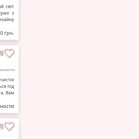
й світ
ухні з
изайну
0 грн.
енности
чистої
ся під
та, Вам
ности