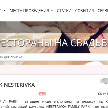
И
МЕСТА ПРОВЕДЕНИЯ
СТАТЬИ
СОБЫТИЯ
СЕРВ
РЕСТОРАНЫ НА СВАДЬБ
K NESTERIVKA
от 
Киев
MILY PARK – затишне місце відпочинку та релаксу під К
лений заміський комплекс NESTERIVKA FAMILY PARK – це пре