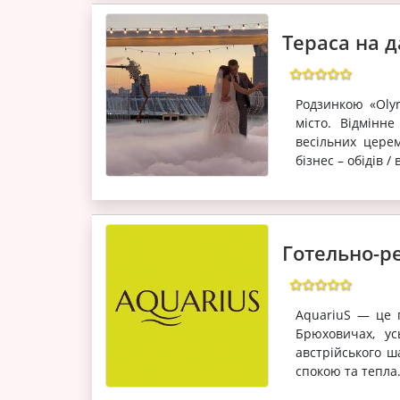
Тераса на д
Родзинкою «Oly
місто. Відмінне
весільних церем
бізнес – обідів 
Готельно-р
AquariuS — це 
Брюховичах, ус
австрійського ш
спокою та тепла.