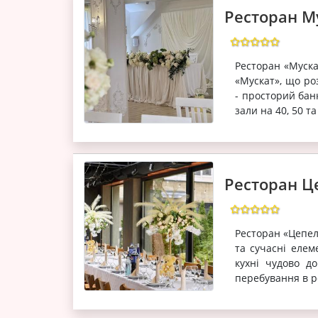
Ресторан М
Ресторан «Муска
«Мускат», що р
- просторий банк
зали на 40, 50 та
Ресторан Ц
Ресторан «Цепел
та сучасні елеме
кухні чудово д
перебування в ре