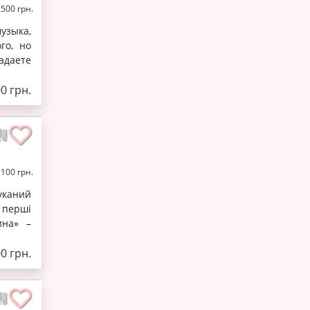
2500 грн.
узыка,
го, но
падаете
0 грн.
1100 грн.
уканий
 перші
ина» –
0 грн.