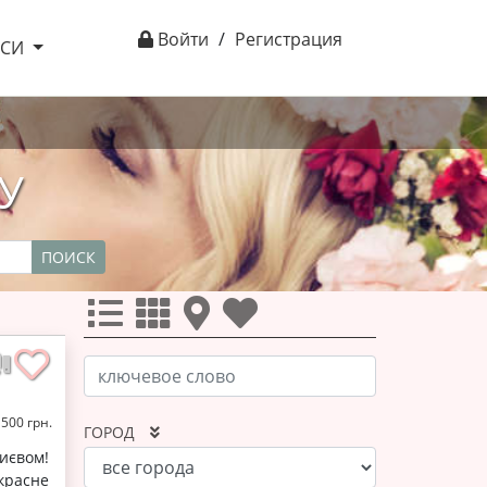
Войти
/
Регистрация
ІСИ
У
ПОИСК
1500 грн.
ГОРОД
иєвом!
красне