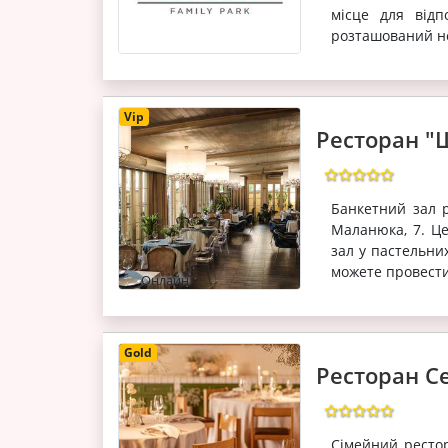
місце для відп
розташований нед
Vip
Ресторан "
Банкетний зал 
Маланюка, 7. Ц
зал у пастельни
можете провести 
Онлайн
Gold
Ресторан С
Сімейний рестор