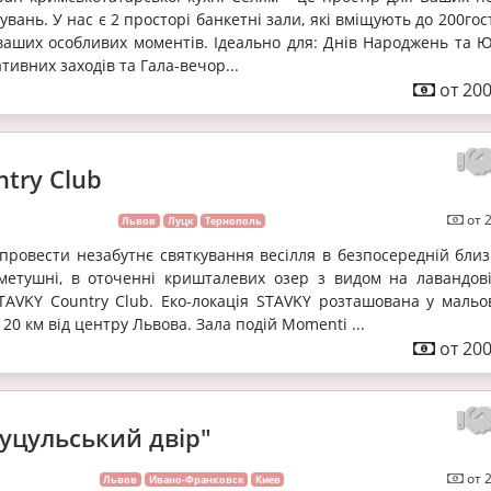
вань. У нас є 2 просторі банкетні зали, які вміщують до 200гос
аших особливих моментів. Ідеально для: Днів Народжень та Юв
тивних заходів та Гала-вечор...
от 200
try Club
от 
Львов
Луцк
Тернополь
провести незабутнє святкування весілля в безпосередній близк
метушні, в оточенні кришталевих озер з видом на лавандові
TAVKY Country Club. Еко-локація STAVKY розташована у мальо
 20 км від центру Львова. Зала подій Momenti ...
от 200
Гуцульський двір"
от 
Львов
Ивано-Франковск
Киев