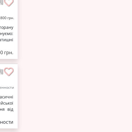
1800 грн.
торану
нуємо:
затишні
0 грн.
енности
ласичні
ейської
ня від
ности