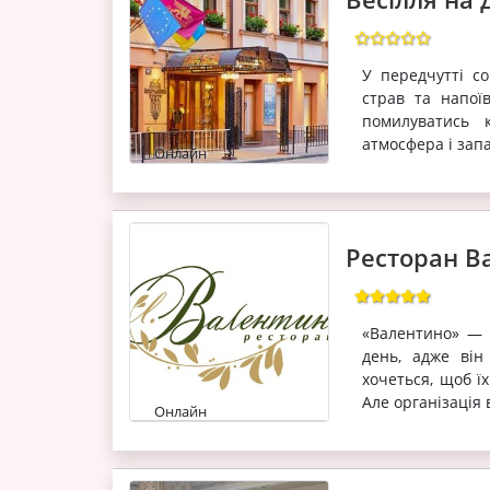
У передчутті с
страв та напої
помилуватись 
атмосфера і зап
Онлайн
Ресторан В
«Валентино» — 
день, адже він
хочеться, щоб їх
Але організація 
Онлайн