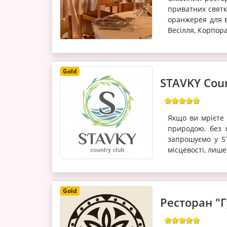
приватних святку
оранжерея для в
Весілля, Корпора
Gold
STAVKY Coun
Якщо ви мрієте 
природою, без 
запрошуємо у S
місцевості, лише
Gold
Ресторан "