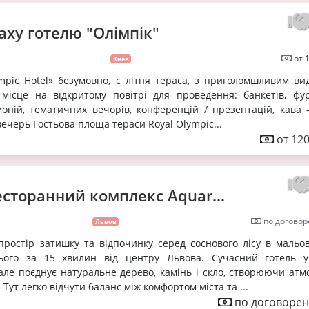
аху готелю "Олімпік"
от 
Киев
mpic Hotel» безумовно, є літня тераса, з приголомшливим ви
 місце на відкритому повітрі для проведення: банкетів, фур
оній, тематичних вечорів, конференцій / презентацій, кава –
/ вечерь Гостьова площа тераси Royal Olympic...
от 120
есторанний комплекс Aquar...
по договор
Львов
простір затишку та відпочинку серед соснового лісу в мальо
ього за 15 хвилин від центру Львова. Сучасний готель у
але поєднує натуральне дерево, камінь і скло, створюючи атм
 Тут легко відчути баланс між комфортом міста та ...
по договорен