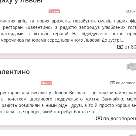
от
Львов
онячних днів, та нових вражень, незабутніх смаків наших фі
в ресторан «Валентино» з радістю запрошує улюблених гос
краєвидами з літньої тераси! На відвідувачів чекає пре
аморочлива панорама середньовічного Львова! До зустрі...
от 80
алентино
по договор
Львов
ресторан для весілля у Львові Весілля – це надзвичайно ва
 є початком щасливого подружнього життя. Звичайно, мол
 радість розділили з ними рідні, друзі, а то й просто хороші з
весілля – це процес, який потребує багато ча...
по договорен