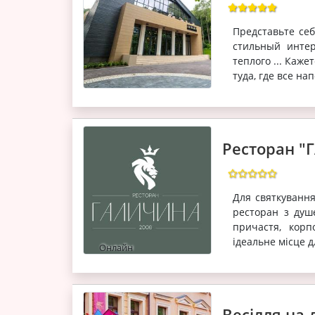
Представьте себ
стильный интер
теплого ... Каж
туда, где все на
Ресторан 
Для святкування
ресторан з душ
причастя, корп
ідеальне місце д
Онлайн
Весілля на 