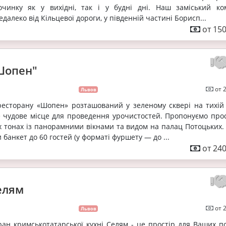
очинку як у вихідні, так і у будні дні. Наш заміський ко
алеко від Кільцевої дороги, у південній частині Борисп...
от 150
Шопен"
от 
Львов
ресторану «Шопен» розташований у зеленому сквері на тихій
е чудове місце для проведення урочистостей. Пропонуємо про
х тонах із панорамними вікнами та видом на палац Потоцьких. 
банкет до 60 гостей (у форматі фуршету — до ...
от 240
елям
от 
Львов
ан кримськотатарської кухні Селям - це простір для Ваших по