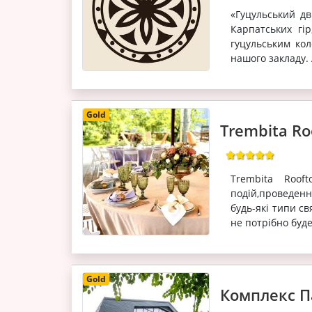
«Гуцульський дв
Карпатських гір
гуцульським кол
нашого закладу. 
Gold
Trembita Ro
Trembita Roof
подій,проведенн
будь-які типи св
не потрібно буде
Gold
Комплекс П