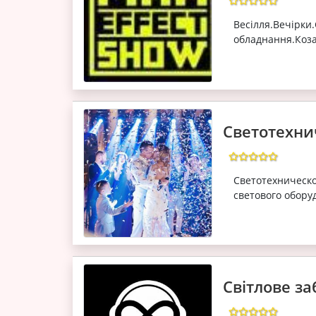
Весілля.Вечір
обладнання.Коза
Светотехни
Светотехничес
светового обору
Світлове за