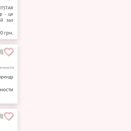
NTSTAR
р - це
ий зал
0 грн.
енности
 оренду
ности