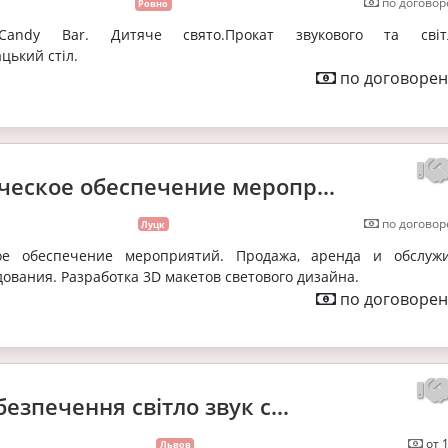
по договор
Ровно
ки.Candy Bar. Дитяче свято.Прокат звукового та світ
цький стіл.
по договорен
ческое обеспечение меропр...
по договор
Луцк
кое обеспечение мероприятий. Продажа, аренда и обслуж
дования. Разработка 3D макетов светового дизайна.
по договорен
безпечення світло звук с...
от 
Львов