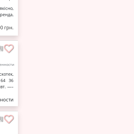
якісно,
ренда,
0 грн.
енности
котек,
64 36
вт. —–
ности