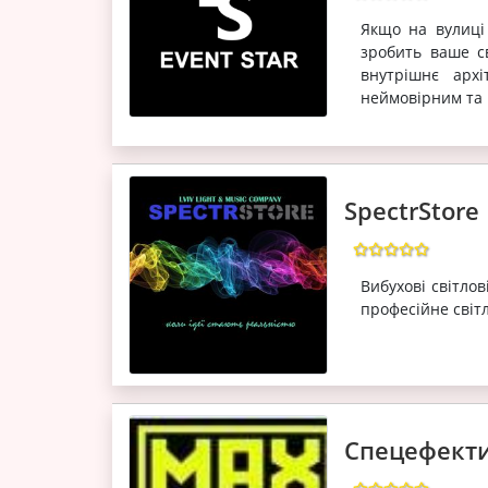
Якщо на вулиці
зробить ваше с
внутрішнє арх
неймовірним та 
SpectrStore
Вибухові світло
професійне світ
Cпецефекти