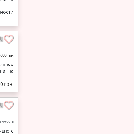
ности
1600 грн.
танням
они на
0 грн.
енности
ивного