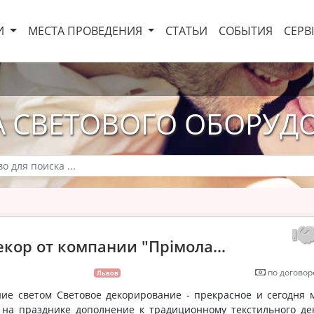
И
МЕСТА ПРОВЕДЕНИЯ
СТАТЬИ
СОБЫТИЯ
СЕРВ
А СВЕТОВОГО ОБОРУД
кор от компании "Прімола...
по договор
Львов
ние светом Световое декорирование - прекрасное и сегодня 
и на празднике дополнение к традиционному текстильного де