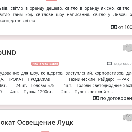
вів, світло в оренду дешево, світло в оренду якісно, світло 
світло тайм код, світлове шоу написання, світло у Львові о
 концертне світло
от 100
OUND
по договор
Ивано-Франковск
дование для шоу, концертов, виступлений, корпоративов, дис
НДА, ПРОКАТ, ПРОДАЖА!!! Технический Райдер: —PAR 
 3вт. —– 24шт.—Головы 575 —– 4шт.—Головы светодиодные 36х3
 —– 4шт.—Пушка 1200вт. —– 2шт.—Пульт световой «...
по договорен
рокат Освещение Луцк