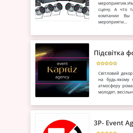
мероприятия.Им
сцену. А что т
компании Вы 
мероприяти...
Підсвітка ф
Світловий декор
на будь-якому
атмосферу роман
молодят, весільно
3P- Event A