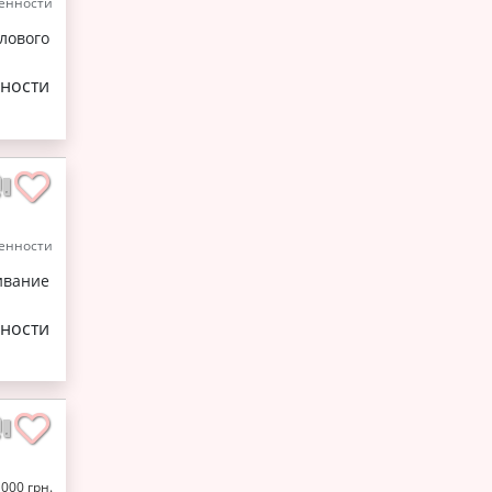
енности
лового
ности
енности
ивание
ности
1000 грн.