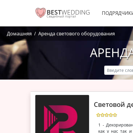
BEST
WEDDING
ПОДРЯДЧИК
Свадебный портал
Домашняя
Аренда светового оборудования
АРЕНД
Световой де
1 - Декорирова
как у нас так 