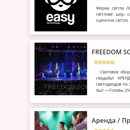
Ферма світла Ль
світлове шоу, 
сценічне світло,
FREEDOM S
Световое обору
свадьбы! АРЕ
светодиодов по
4шт.—Головы 250
Аренда / П