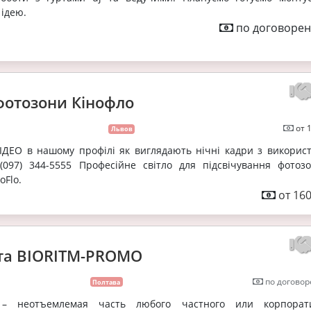
 ідею.
по договорен
 фотозони Кінофло
от 
Львов
ВІДЕО в нашому профілі як виглядають нічні кадри з викорис
л.(097) 344-5555 Професійне світло для підсвічування фотоз
oFlo.
от 160
та BIORITM-PROMO
по договор
Полтава
– неотъемлемая часть любого частного или корпорат