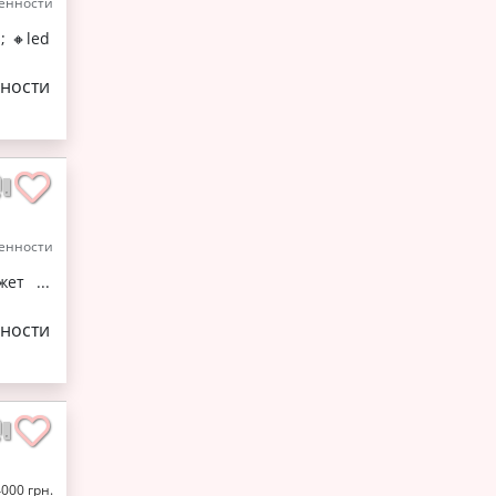
енности
 🔸led
ности
енности
ет ...
ности
4000 грн.