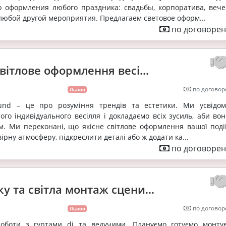
о оформления любого праздника: свадьбы, корпоратива, вече
юбой другой мероприятия. Предлагаем световое оформ...
по договорен
світлове оформлення весі...
по договор
Львов
ound – це про розуміння трендів та естетики. Ми усвідо
ого індивідуального весілля і докладаємо всіх зусиль, аби во
. Ми переконані, що якісне світлове оформлення вашої поді
рну атмосферу, підкреслити деталі або ж додати ка...
по договорен
у та світла монтаж сцени...
по договор
Львов
оботи з гуртами dj та ведучими. Плануємо готуємо монту