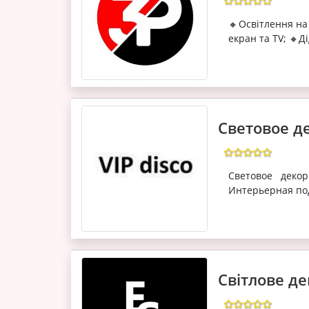
🔸Освітлення на
екран та TV; 🔸Д
Световое де
Световое деко
Интерьерная по
Світлове д