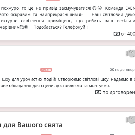
 похмуро, то це не привід засмучуватися!😉🤫 Команда EVE
вято яскравим та найпрекраснішим💫 ⠀ Наш світловий деко
ітектурне освітлення приміщень, що робить ваш весільн
чарівним🥰🤩 ⠀ Подобається? Телефонуй !
от 400
по договор
Львов
ві шоу для урочистих подій! Створюємо світлові шоу, надаємо в
лове обладання для сцени, доставляємо та монтуємо.
по договорен
 для Вашого свята