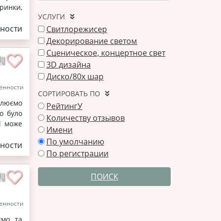
ринки,
УСЛУГИ
ности
Свитлорежисер
Декорирование светом
Сценическое, концертное свет
3D дизайна
Диско/80x шар
енности
СОРТИРОВАТЬ ПО
млюємо
РейтингУ
но було
Количеству отзывов
ї може
Имени
По умолчанию
ности
По регистрации
ПОИСК
енности
ємо та