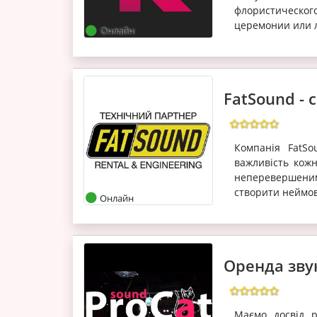
флористическог
церемонии или л
Онлайн
FatSound - 
Компанія FatS
важливість кожн
неперевершеним
створити неймові
Онлайн
Оренда звук
Маємо досвід р