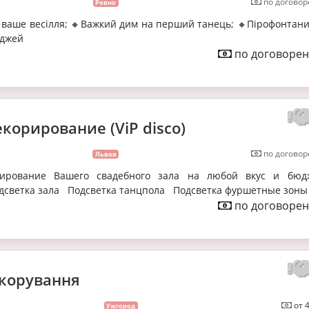
по договор
Ровно
 ваше весілля; 🔸Важкий дим на перший танець; 🔸Пірофонтани;
іджей
по договорен
корирование (ViP disco)
по договор
Львов
рирование Вашего свадебного зала на любой вкус и бюдж
дсветка зала Подсветка танцпола Подсветка фуршетные зоны
по договорен
екорування
от 
Ужгород