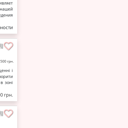
ивляет
 нашей
дения
ности
2500 грн.
енні і
ворити
в зоні
0 грн.