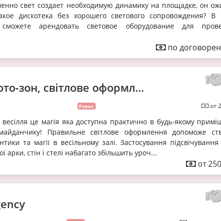
енно свет создает необходимую динамику на площадке, он ож
акое дискотека без хорошего светового сопровождения? В
сможете арендовать световое оборудование для прове
по договорен
ото-зон, cвітлове оформл...
от 
Ровно
 весілля це магія яка доступна практично в будь-якому приміщ
 майданчику! Правильне світлове оформлення допоможе ст
тики та магії в весільному залі. Застосування підсвічування 
ї арки, стін і стелі набагато збільшить уроч...
от 250
gency