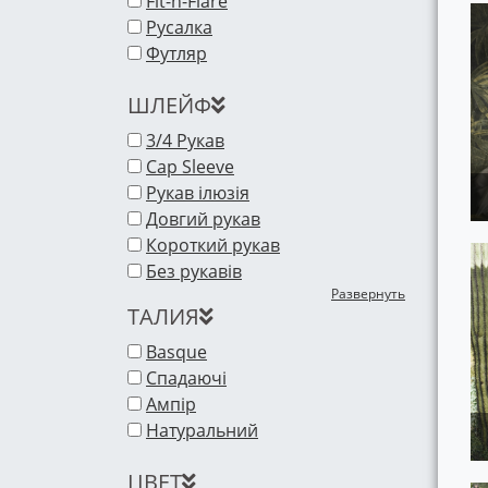
Fit-n-Flare
Русалка
Футляр
ШЛЕЙФ
3/4 Рукав
Cap Sleeve
Рукав ілюзія
Довгий рукав
Короткий рукав
Без рукавів
Развернуть
ТАЛИЯ
Basque
Спадаючі
Ампір
Натуральний
ЦВЕТ