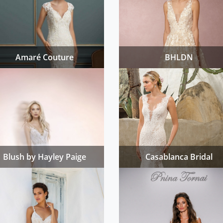
Amaré Couture
BHLDN
Blush by Hayley Paige
Casablanca Bridal