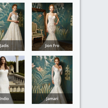
Jadis
Jion Fro
Indio
Jamari