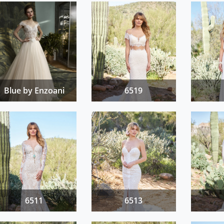
Blue by Enzoani
6519
6511
6513