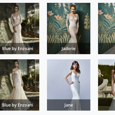
Blue by Enzoani
Jadorie
Blue by Enzoani
Jane