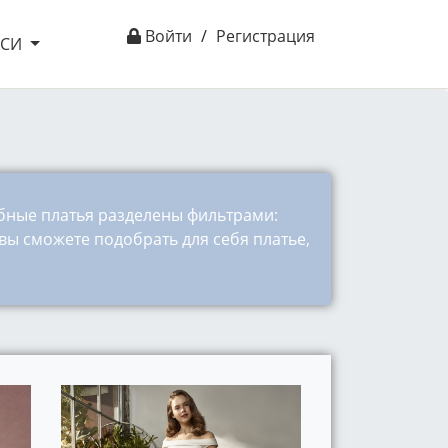
Войти
/
Регистрация
ІСИ
ебные платья разделены фильтрами:
вы сможете подобрать для себя платье,