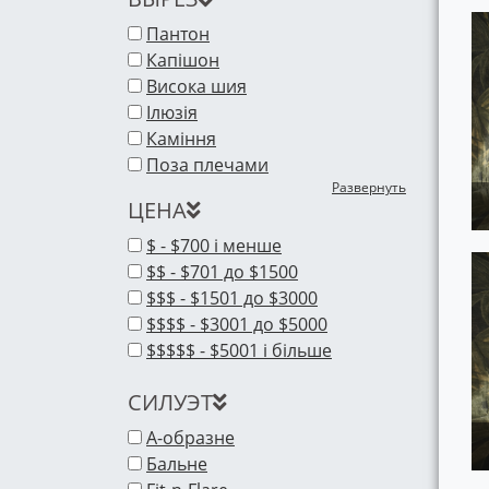
Пантон
Капішон
Висока шия
Ілюзія
Каміння
Поза плечами
Развернуть
ЦЕНА
$ - $700 і менше
$$ - $701 до $1500
$$$ - $1501 до $3000
$$$$ - $3001 до $5000
$$$$$ - $5001 і більше
СИЛУЭТ
A-образне
Бальне