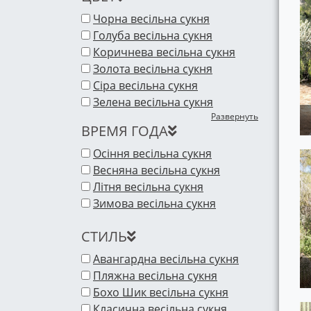
Чорна весільна сукня
Голуба весільна сукня
Коричнева весільна сукня
Золота весільна сукня
Сіра весільна сукня
Зелена весільна сукня
Развернуть
ВРЕМЯ ГОДА
Осіння весільна сукня
Весняна весільна сукня
Літня весільна сукня
Зимова весільна сукня
СТИЛЬ
Авангардна весільна сукня
Пляжна весільна сукня
Бохо Шик весільна сукня
Класична весільна сукня