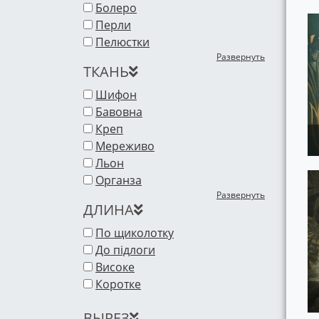
Болеро
Перли
Пелюстки
Развернуть
ТКАНЬ
Шифон
Бавовна
Креп
Мереживо
Льон
Органза
Развернуть
ДЛИНА
По щиколотку
До підлоги
Високе
Коротке
ВЫРЕЗ