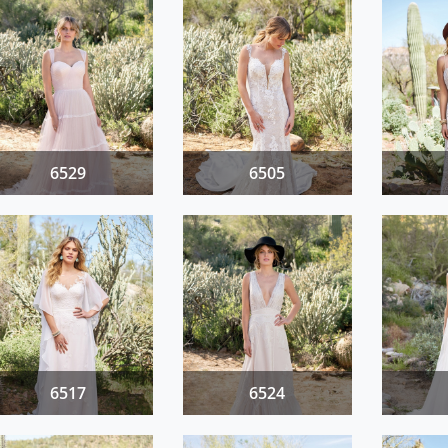
6529
6505
6517
6524