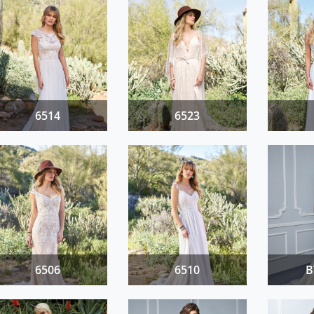
6514
6523
6506
6510
B