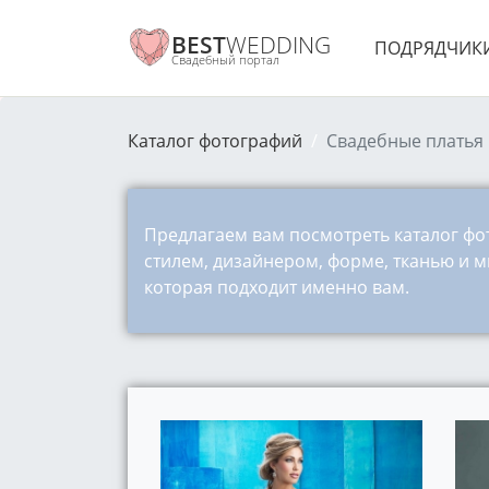
BEST
WEDDING
ПОДРЯДЧИК
Свадебный портал
Каталог фотографий
Свадебные платья
Предлагаем вам посмотреть каталог фо
стилем, дизайнером, форме, тканью и 
которая подходит именно вам.