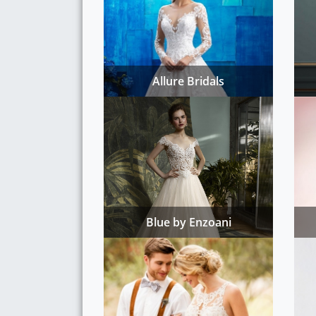
Allure Bridals
Blue by Enzoani