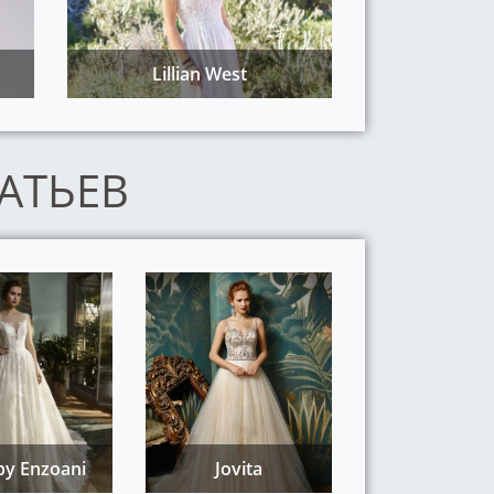
Lillian West
АТЬЕВ
by Enzoani
Jovita