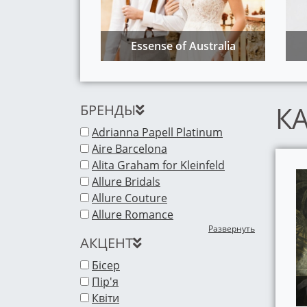
Essense of Australia
К
БРЕНДЫ
Adrianna Papell Platinum
Aire Barcelona
Alita Graham for Kleinfeld
Allure Bridals
Allure Couture
Allure Romance
Развернуть
АКЦЕНТ
Бісер
Пір'я
Квіти