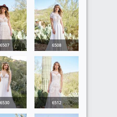
6507
6508
6530
6512