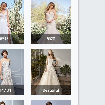
6515
6528
T17 31
Beautiful