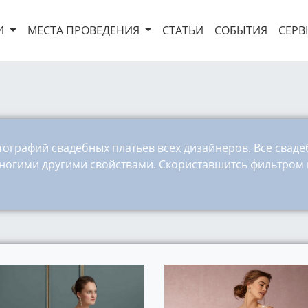
И
МЕСТА ПРОВЕДЕНИЯ
СТАТЬИ
СОБЫТИЯ
СЕРВ
тографий свадебных платьев всех дизайнеров. Все свад
многими другими свойствами. Скориставшитсь фильтром 