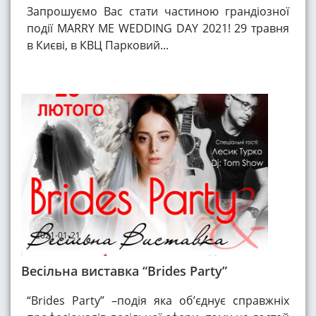
Запрошуємо Вас стати частиною грандіозної
події MARRY ME WEDDING DAY 2021! 29 травня
в Києві, в КВЦ Парковий...
2021-01-21
Весільна виставка “Brides Party”
“Brides Party” –подія яка об’єднує справжніх