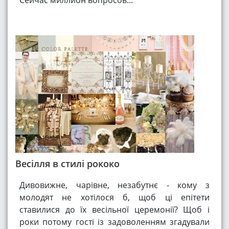
Сейчас миллион вопросов...
2018-10-03
Весілля в стилі рококо
Дивовижне, чарівне, незабутнє - кому з
молодят не хотілося б, щоб ці епітети
ставилися до їх весільної церемонії? Щоб і
роки потому гості із задоволенням згадували