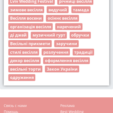
Lviv Wedding Festival
річниці весілля
зимове весілля
ведучий
тамада
Весілля восени
осіннє весілля
організація весілля
наречений
ді джей
музичний гурт
обручки
Весільні прикмети
заручини
стилі весілля
розлучення
традиції
декор весілля
оформлення весілля
весільні торти
Закон України
одруження
Связь с нами
Реклама
Помощь
Best Wedding