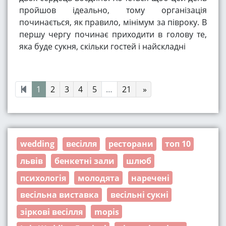
пройшов ідеально, тому організація
починається, як правило, мінімум за півроку. В
першу чергу починає приходити в голову те,
яка буде сукня, скільки гостей і найскладні
1
2
3
4
5
…
21
»
wedding
весілля
ресторани
топ 10
львів
бенкетні зали
шлюб
психологія
молодята
наречені
весільна виставка
весільні сукні
зіркові весілля
mopis