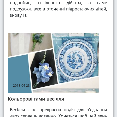
подробиці весільного дійства, а саме
подружжя, вже в оточенні підростаючих дітей,
знову і з
2018-04-23
Кольорові гами весілля
Весілля - це прекрасна подія для з'єднання
двох сердець воєдино. Хочеться щоб цей день