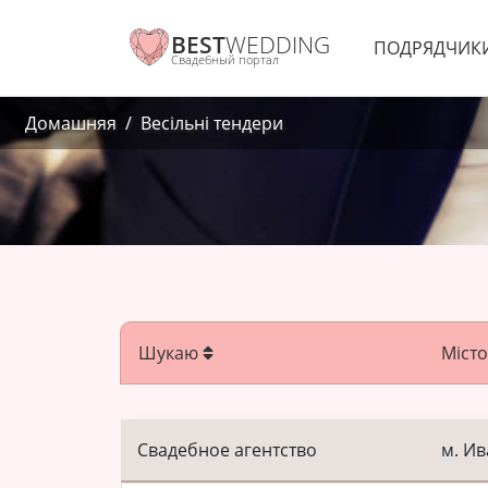
BEST
WEDDING
ПОДРЯДЧИК
Свадебный портал
Домашняя
Весільні тендери
Шукаю
Міст
Свадебное агентство
м. И