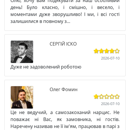
Олю, хочу вам подякувати за наш особливий
день! Було класно, і смішно, і весело, і
моментами дуже зворушливо! І ми, і всі гості
залишилися в повному з...
СЕРГІЙ ІСКО
2026-07-10
Дуже не задоволений роботою
Олег Фомин
2026-07-10
Це не ведучий, а самозакоханий нарцис. Не
поважає ні Вас, як замовника, ні гостів.
Наречену називав не її ім'ям, працював в парі з