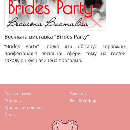
Весільна виставка “Brides Party”
“Brides Party” –подія яка об’єднує справжніх
професіоналів весільної сфери, тому на гостей
заходу очікує насичена програма.
Связь с нами
Реклама
Помощь
Best Wedding
Правила и условия
О нас