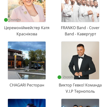
Онлайн
Церемоніймейстер Катя
FRANKO Band - Cover
Краснікова
Band - Кавергурт
Онлайн
CHAGARI Ресторан
Виктор Гевко! Команда
V.I.P Тернополь