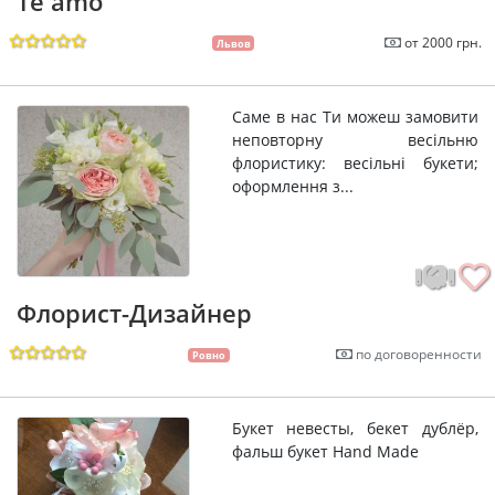
Te amo
от 2000 грн.
Львов
Саме в нас Ти можеш замовити
неповторну весільню
флористику: весільні букети;
оформлення з...
Флорист-Дизайнер
по договоренности
Ровно
Букет невесты, бекет дублёр,
фальш букет Hand Made