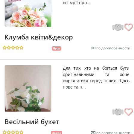
всі мрії про...
Клумба квіти&декор
по договоренности
Луцк
Для тих, хто не боїться бути
оригінальними та хоче
вирізнятися серед інших. Щось
нове та н...
Весільний букет
по договоренности
Львов