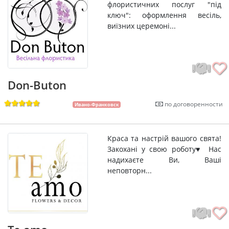
флористичних послуг "під
ключ": оформлення весіль,
виїзних церемоні...
Don-Buton
по договоренности
Ивано-Франковск
Краса та настрій вашого свята!
Закохані у свою роботу♥️ Нас
надихаєте Ви, Ваші
неповторн...