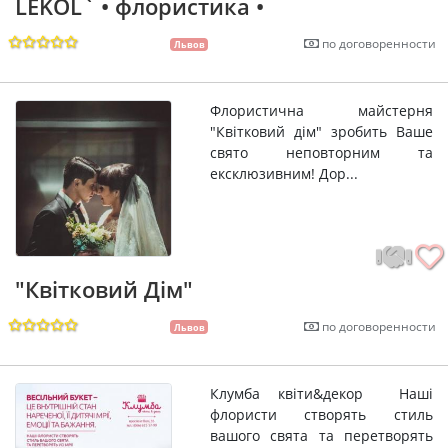
LEKOL` • флористика •
по договоренности
Львов
Флористична майстерня
"Квітковий дім" зробить Ваше
свято неповторним та
ексклюзивним! Дор...
"Квітковий Дім"
по договоренности
Львов
Клумба квіти&декор Наші
флористи створять стиль
вашого свята та перетворять