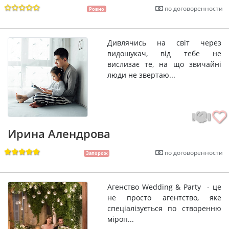
по договоренности
Ровно
Дивлячись на світ через
видошукач, від тебе не
вислизає те, на що звичайні
люди не звертаю...
Ирина Алендрова
по договоренности
Запорож
Агенство Wedding & Party - це
не просто агентство, яке
спеціалізується по створенню
міроп...