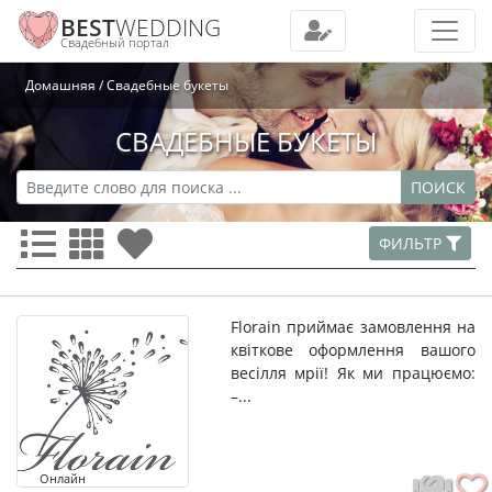
BEST
WEDDING
Свадебный портал
Домашняя
Свадебные букеты
СВАДЕБНЫЕ БУКЕТЫ
ПОИСК
ФИЛЬТР
Florain приймає замовлення на
квіткове оформлення вашого
весілля мрії! Як ми працюємо:
–...
Онлайн