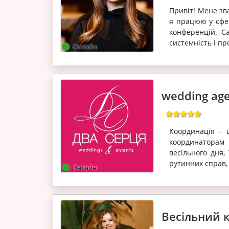
Привіт! Мене зв
я працюю у сфер
конференцій. С
системність і пр
Онлайн
wedding ag
Координація - 
координаторам 
весільного дня,
рутинних справ, 
Онлайн
Весільний 