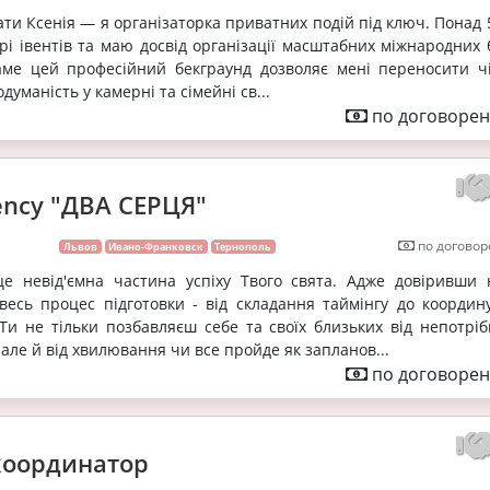
ати Ксенія — я організаторка приватних подій під ключ. Понад 
і івентів та маю досвід організації масштабних міжнародних б
аме цей професійний бекграунд дозволяє мені переносити чіт
одуманість у камерні та сімейні св...
по договорен
ency "ДВА СЕРЦЯ"
по договор
Львов
Ивано-Франковск
Тернополь
це невід'ємна частина успіху Твого свята. Адже довіривши
весь процес підготовки - від складання таймінгу до координ
 Ти не тільки позбавляєш себе та своїх близьких від непотріб
але й від хвилювання чи все пройде як запланов...
по договорен
координатор