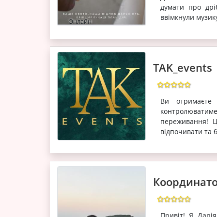
думати про дрі
ввімкнули музику,
Онлайн
TAK_events
Ви отримаєте 
контролюватим
переживання! Ц
відпочивати та 
Координатор
Привіт! Я Дарі