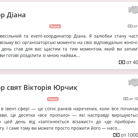
р Діана
от
Львов
 весільний та event-координатор Діана. Я залюбки стану час
візьму всі організаторські моменти на свої відповідальні жіночі
 день став для вас щастям та тим моментом, який ви запам'
и готові розділити зі мною найваж...
от 40
р свят Вікторія Юрчик
от 1
Ровно
 в івент-сфері — це сотні ранків наречених, коли все починає
ави. Це десятки «все пропало» — які насправді вирішуютьс
ю цей день від «запізнюється візажист» до «де прибори»
у. І саме тому ви можете просто прожити його — насо...
от 1000