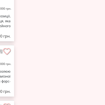
5000 грн.
зиції,
ця, яка
ейного
0 грн.
0000 грн.
тролюю
иїзної
я форс-
0 грн.