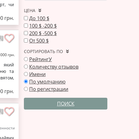
рт, чи
ЦЕНА
0 грн.
До 100 $
100 $ -200 $
200 $ -500 $
От 500 $
СОРТИРОВАТЬ ПО
5000 грн.
РейтингУ
і який
Количеству отзывов
шню та
Имени
вятом,
По умолчанию
По регистрации
0 грн.
ПОИСК
енности
зайвих