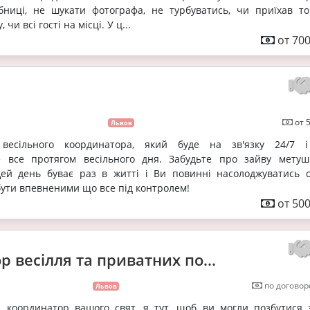
бниці, не шукати фотографа, не турбуватись, чи приїхав то
 чи всі гості на місці. У ц...
от 700
от 
Львов
весільного координатора, який буде на зв'язку 24/7 
е все протягом весільного дня. Забудьте про зайву мету
ей день буває раз в житті і Ви повинні насолоджуватись с
бути впевненими що все під контролем!
от 500
 весілля та приватних по...
по договор
Львов
я, координатор вашого свят, я тут, щоб ви могли позбутися 