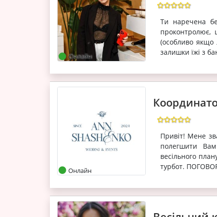
Ти наречена бе
проконтролює, 
(особливо якщо 
залишки їжі з ба
Онлайн
Координато
Привіт! Мене зв
полегшити Вам
весільного план
турбот. ПОГОВО
Онлайн
Весільний к