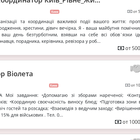
от 
Киев
анізації та координації важливої події вашого життя: пропо
ародження, хрестини, дівич вечірка, Я - ваша майбутня помічни
 ваш день безтурботним, взявши на себе всі обов`язки ід
навця, порадника, керівника, ревізора у роб...
от 500
р Віолета
от 1
Киев
 Мої завдання: •Допомагаю зі зборами нареченої; •Кон
ків; •Координую своєчасність виносу блюд; •Підготовка зони в
річ гостей та розсадка; •Взаємодія з ведучим заходу; •Вирішенн
15% для військових . Тел. 0...
от 1000