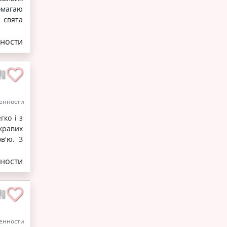
помагаю
 свята
ности
енности
гко і з
кравих
в'ю. З
ности
енности