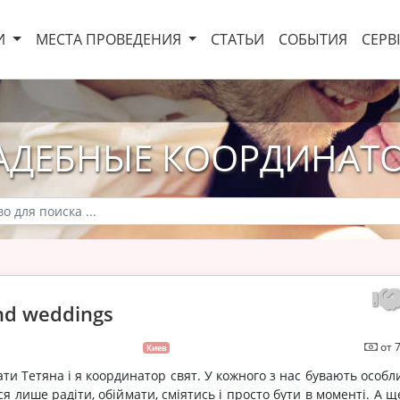
И
МЕСТА ПРОВЕДЕНИЯ
СТАТЬИ
СОБЫТИЯ
СЕРВ
АДЕБНЫЕ КООРДИНАТ
nd weddings
от 
Киев
ти Тетяна і я координатор свят. У кожного з нас бувають особли
ся лише радіти, обіймати, сміятись і просто бути в моменті. А 