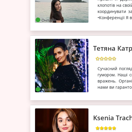
клопотів на сво
координувати за
•Конференції Я в
Онлайн
Тетяна Кат
Сучасний погляд,
гумором. Наші с
вражень. Орган
нами ви гарантов
Онлайн
Ksenia Trac