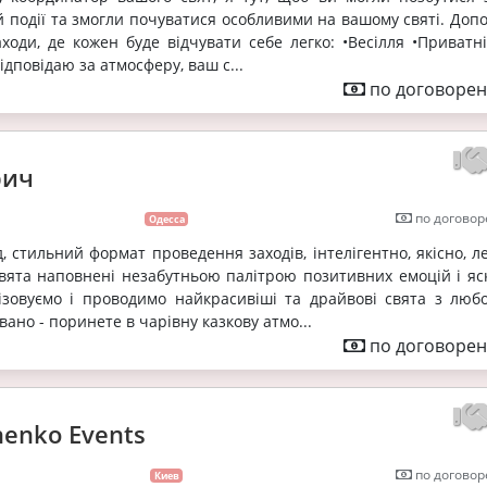
їй події та змогли почуватися особливими на вашому святі. До
ходи, де кожен буде відчувати себе легко: •Весілля •Приватні
ідповідаю за атмосферу, ваш с...
по договорен
рич
по договор
Одесса
 стильний формат проведення заходів, інтелігентно, якісно, ле
вята наповнені незабутньою палітрою позитивних емоцій і яс
ізовуємо і проводимо найкрасивіші та драйвові свята з любо
ано - поринете в чарівну казкову атмо...
по договорен
henko Events
по договор
Киев