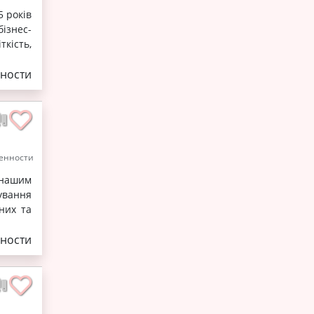
5 років
ізнес-
кість,
ности
енности
 нашим
ування
них та
ности