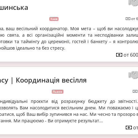
шинська
от 
Киев
на, ваш весільний координатор. Моя мета – щоб ви насолоджу
ю свята, а всі організаційні моменти та несподіванки зали
отовки та таймінгу до церемонії, гостей і банкету – я контрол
ойшов ідеально та без стресу.
от 600
cy | Координація весілля
Львов
індивідуальні проєкти від розрахунку бюджету до звітності
озволять Вам насолодитися весільним днем. Ми поважаємо і ц
таратися, щоб Ваш вибір зупинився на нас. Ми чесно та прозоро
тання. Ми працюємо - Ви отримуєте результат...
от