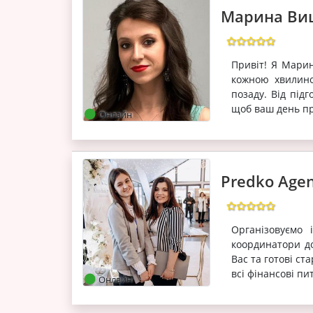
Марина Ви
Привіт! Я Мари
кожною хвилино
позаду. Від підг
щоб ваш день пр
Онлайн
Predko Agen
Організовуємо 
координатори д
Вас та готові с
всі фінансові пи
Онлайн