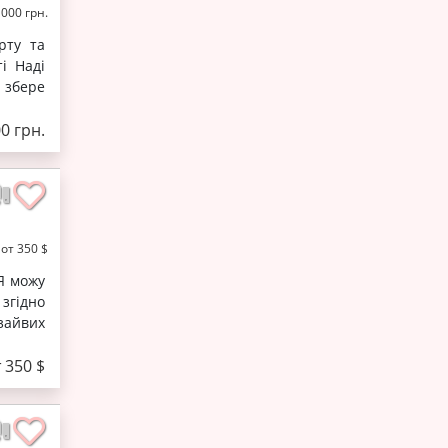
1000 грн.
рту та
і Наді
о збере
0 грн.
от 350 $
 Я можу
згідно
зайвих
 350 $