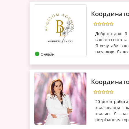
Координато
Доброго дня. Я
вашого свята та 
Я хочу аби ваш
назавжди. Якщо в
Онлайн
Координато
20 років роботи
хвилювання і к
хвилин. Я зна
розрізанням торт