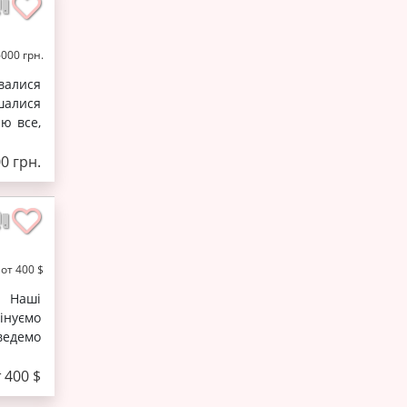
6000 грн.
валися
шалися
юю все,
0 грн.
от 400 $
. Наші
інуємо
 ведемо
 400 $