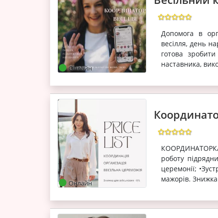
Допомога в орг
весілля, день н
готова зробити
наставника, вико
Онлайн
Координато
КООРДИНАТОРКА
роботу підрядни
церемонії; •Зуст
мажорів. Знижка 
Онлайн