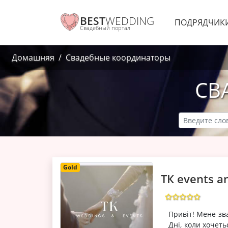
BEST
WEDDING
ПОДРЯДЧИК
Свадебный портал
Домашняя
Свадебные координаторы
СВ
Gold
ТК events a
Привіт! Мене зва
Дні, коли хочеть