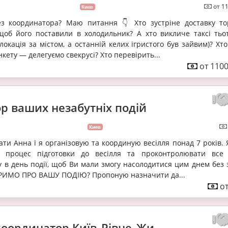
от 1
Киев
з координатора? Маю питання 👇 Хто зустріне доставку то
щоб його поставили в холодильник? А хто викличе таксі тьот
локація за містом, а останній келих ігристого був зайвим)? Хт
нкету — делегуємо свекрусі? Хто перевірить...
от 1100
р ваших незабутніх подій
Киев
ати Анна і я організовую та координую весілля понад 7 років.
 процес підготовки до весілля та проконтролювати все 
у в день події, щоб Ви мали змогу насолодитися цим днем без 
РИМО ПРО ВАШУ ПОДІЮ? Пропоную назначити да...
от
оординатор Київ_Рівне_Жи...