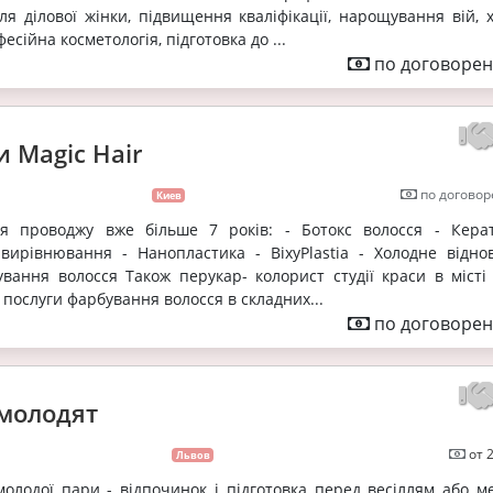
ля ділової жінки, підвищення кваліфікації, нарощування вій, 
есійна косметологія, підготовка до ...
по договорен
и Magic Hair
по договор
Киев
я проводжу вже більше 7 років: - Ботокс волосся - Кера
вирівнювання - Нанопластика - BixyPlastia - Холодне відно
ування волосся Також перукар- колорист студії краси в місті 
 послуги фарбування волосся в складних...
по договорен
молодят
от 
Львов
олодої пари - відпочинок і підготовка перед весіллям або м