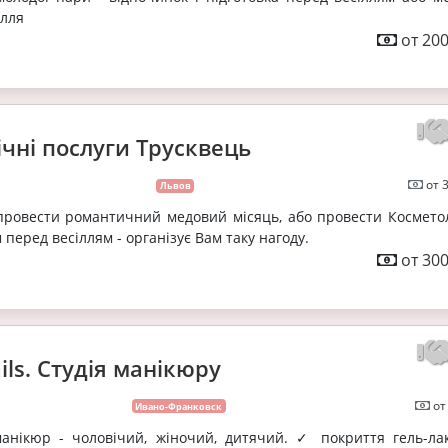
ілля
от 200
чні послуги Трусквець
от 
Львов
провести романтичний медовий місяць, або провести Косметол
перед весіллям - організує Вам таку нагоду.
от 300
ails. Студія манікюру
от
Ивано-Франковск
манікюр - чоловічий, жіночий, дитячий. ✓ покриття гель-ла