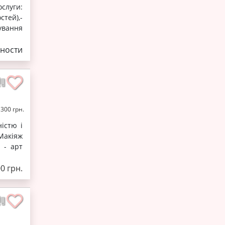
луги:
тей),-
ування
ности
 300 грн.
істю і
 Макіяж
 - арт
0 грн.