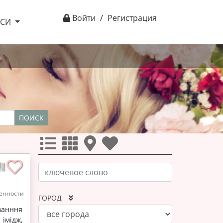
Войти
/
Регистрация
ІСИ
ПОИСК
енности
ГОРОД
ванння
 імідж,