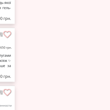
ь-якої
 гель-
0 грн.
 650 грн.
лугами
акіяж ✨
ьше за
0 грн.
енности