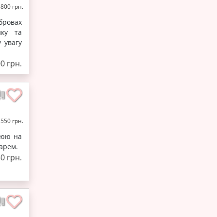
 800 грн.
 бровах
ику та
у увагу
0 грн.
 550 грн.
цюю на
карем.
0 грн.