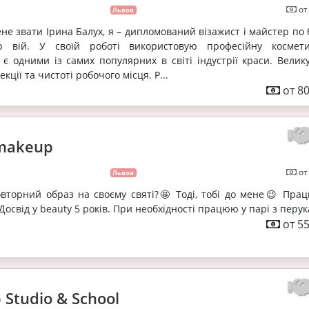
от
Львов
ене звати Ірина Балух, я – дипломований візажист і майстер по
ю вій. У своїй роботі використовую професійну космет
і є одними із самих популярних в світі індустрії краси. Велик
кції та чистоті робочого місця. Р...
от 80
s makeup
от
Львов
вторний образ на своєму святі?🤩 Тоді, тобі до мене😉 Пра
ї. Досвід у beauty 5 років. При необхідності працюю у парі з перу
от 55
Studio & School