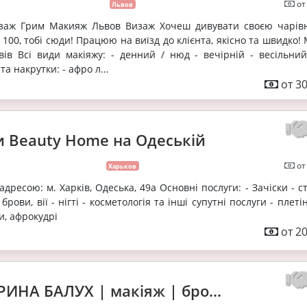
от
Львов
ізаж Грим Макияж Львов Визаж Хочеш дивувати своєю чарівн
 100, тобі сюди! Працюю на виїзд до клієнта, якісно та швидко!
ів Всі види макіяжу: - денний / нюд - вечірній - весільний
 та накрутки: - афро л...
от 30
и Beauty Home на Одеській
от
Харьков
дресою: м. Харків, Одеська, 49а Основні послуги: - Зачіски - 
рови, вії - нігті - косметологія та інші супутні послуги - плетін
и, афрокудрі
от 20
ИНА БАЛУХ | макіяж | бро...