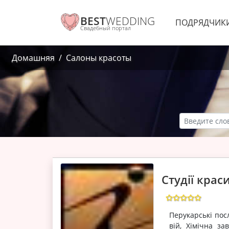
BEST
WEDDING
ПОДРЯДЧИК
Свадебный портал
Домашняя
Салоны красоты
Студії крас
Перукарські пос
вій, Хімічна за