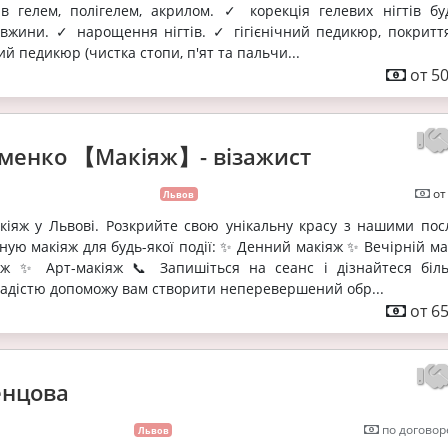
ів гелем, полігелем, акрилом. ✓ корекція гелевих нігтів буд
овжини. ✓ нарощення нігтів. ✓ гігієнічний педикюр, покриття
й педикюр (чистка стопи, п'ят та пальчи...
от 50
ьменко 【Макіяж】- візажист
от
Львов
кіяж у Львові. Розкрийте свою унікальну красу з нашими пос
оную макіяж для будь-якої події: ✨ Денний макіяж ✨ Вечірній м
яж ✨ Арт-макіяж 📞 Запишіться на сеанс і дізнайтеся біл
радістю допоможу вам створити неперевершений обр...
от 65
енцова
по договор
Львов