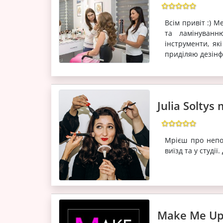
Всім привіт :) М
та ламінуванн
інструменти, як
приділяю дезінфе
Julia Solty
Мрієш про непо
виїзд та у студі
Make Me Up 