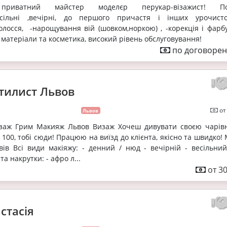
приватний майстер моделєр перукар-візажист! Пос
(весільні ,вечірні, до першого причастя і інших урочистос
олосся, -нарощування вій (шовком,норкою) , -корекція і фарб
 матеріали та косметика, високий рівень обслуговування!
по договорен
тилист Львов
от
Львов
ізаж Грим Макияж Львов Визаж Хочеш дивувати своєю чарівн
 100, тобі сюди! Працюю на виїзд до клієнта, якісно та швидко!
ів Всі види макіяжу: - денний / нюд - вечірній - весільний
 та накрутки: - афро л...
от 30
стасія