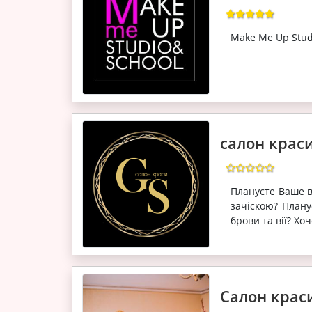
Make Me Up Stud
салон краси
Плануєте Ваше ве
зачіскою? Плану
брови та вії? Хо
Салон крас