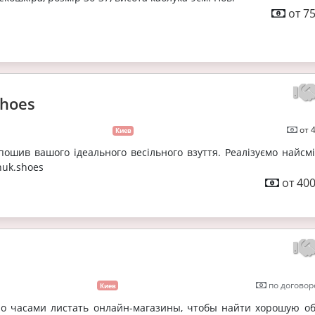
от 75
shoes
от 
Киев
пошив вашого ідеального весільного взуття. Реалізуємо найсмі
chuk.shoes
от 400
по договор
Киев
о часами листать онлайн-магазины, чтобы найти хорошую об