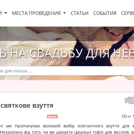
И
МЕСТА ПРОВЕДЕНИЯ
СТАТЬИ
СОБЫТИЯ
СЕРВ
Ь НА СВАДЬБУ ДЛЯ НЕ
 святкове взуття
от 
Днепр
ні ми пропонуємо великий вибір елегантного взуття для 
Незалежно від того, чи ви шукаєте ідеальні туфлі для весілля, 