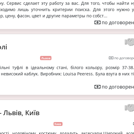
. Сервис сделает эту работу за вас. Для того, чтобы найти 
бходимо лишь уточнить критерии поиска. Для этого нужно у
, цену, фасон, цвет и другие параметры по собст...
по договорен
флі
по договор
Львов
льні туфлі в ідеальному стані, білого кольору, розмір 37-38
 невисокий каблук. Виробник: Louisa Peeress. Була взута в них т
по договорен
- Львів, Київ
Киев
ності чоловічому костюму додадуть аксесуари.Широкий асо