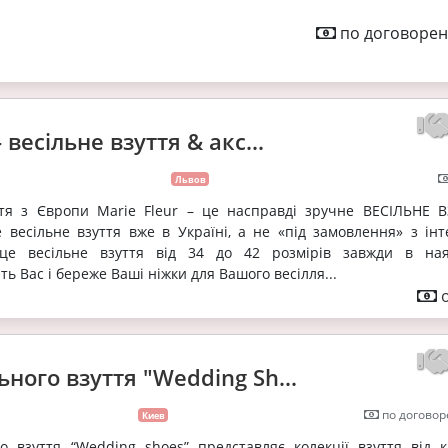
по договорен
- весільне взуття & акс...
Львов
я з Європи Marie Fleur – це насправді зручне ВЕСІЛЬНЕ 
е весільне взуття вже в Україні, а не «під замовлення» з інт
 це весільне взуття від 34 до 42 розмірів завжди в ная
ть Вас і береже Ваші ніжки для Вашого весілля...
ьного взуття "Wedding Sh...
по договор
Киев
го взуття “Wedding shoes” представляє колекції взуття від 