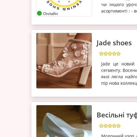
чи іншого уроч
асортименті : - в
Онлайн
Jade shoes
Jade це новий 
сегменту. Восени
якої лягла найп
пір нова коллекц
Весільні ту
Молочний узор, е