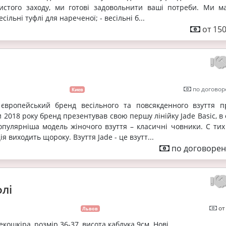
истого заходу, ми готові задовольнити ваші потреби. Ми м
есільні туфлі для нареченої; - весільні б...
от 150
по договор
Киев
європейський бренд весільного та повсякденного взуття п
 2018 року бренд презентував свою першу лінійку Jade Basic, в
опулярніша модель жіночого взуття – класичні човники. С тих
ія виходить щороку. Взуття Jade - це взутт...
по договорен
флі
от
Львов
кошкіра, розмір 36-37, висота каблука 9см. Нові