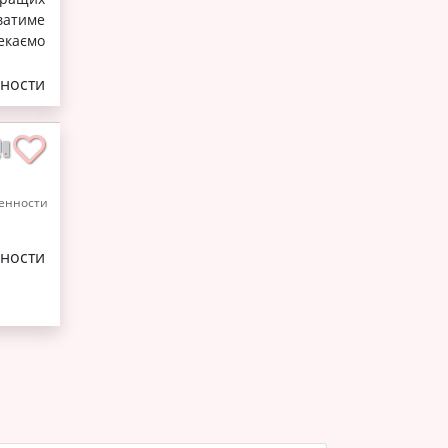
ватиме
Чекаємо
ности
енности
ности