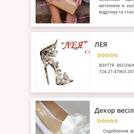
метеликів в кол
віддтінку та сти
ЛЕЯ
ВЗУТТЯ ВЕСІЛЬН
724-27-47063-20
Декор весіл
Оздоблення взу