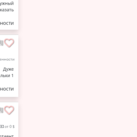
нужный
казать
ности
енности
. Дуже
ільки 1
ности
от 0 $
ртиент