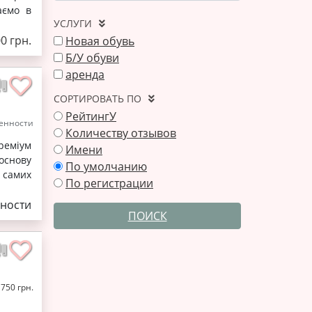
аємо в
УСЛУГИ
0 грн.
Новая обувь
Б/У обуви
аренда
СОРТИРОВАТЬ ПО
РейтингУ
енности
Количеству отзывов
реміум
Имени
 основу
По умолчанию
 самих
По регистрации
ности
ПОИСК
 750 грн.