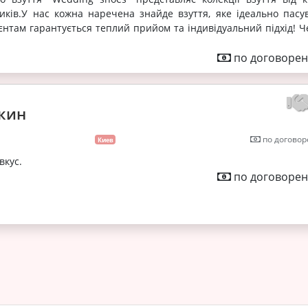
иків.У нас кожна наречена знайде взуття, яке ідеально пасу
лієнтам гарантується теплий прийом та індивідуальний підхід! 
по договорен
кин
по договор
Киев
вкус.
по договорен