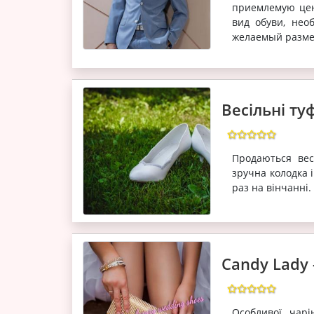
приемлемую цену
вид обуви, нео
желаемый размер
Весільні ту
Продаються весі
зручна колодка і
раз на вінчанні.
Candy Lady 
Особливої чарі