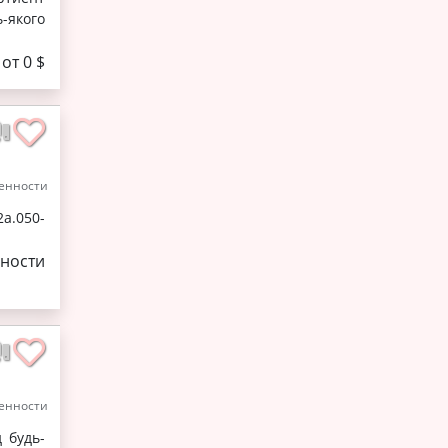
-якого
от 0 $
енности
а.050-
ности
енности
 будь-