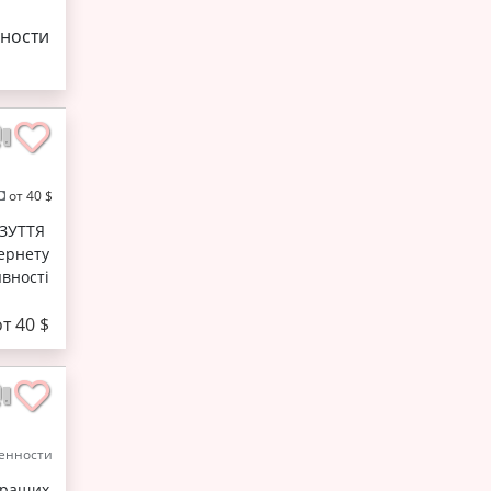
ности
от 40 $
ВЗУТТЯ
ернету
вності
от 40 $
енности
кращих