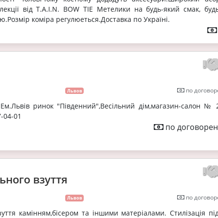
лекції від T.A.I.N. BOW TIE Метелики на будь-який смак, будь
лю.Розмір коміра регулюеться.Доставка по Україні.
по договор
Львов
Ем.Львів ринок "Південний",Весільний дім,магазин-салон № 2
7-04-01
по договорен
ьного взуття
по договор
Львов
ття камінням,бісером та іншими матеріалами. Стилізація під