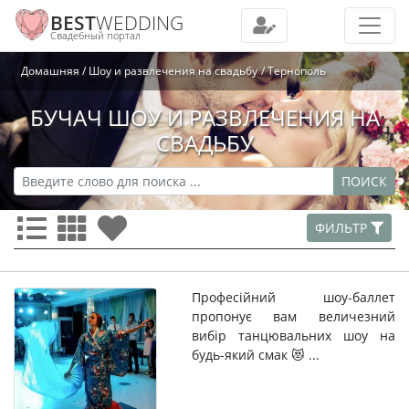
BEST
WEDDING
Свадебный портал
Домашняя
Шоу и развлечения на свадьбу
Тернополь
БУЧАЧ ШОУ И РАЗВЛЕЧЕНИЯ НА
СВАДЬБУ
ПОИСК
ФИЛЬТР
Професійний шоу-баллет
пропонує вам величезний
вибір танцювальних шоу на
будь-який смак 😻 ...