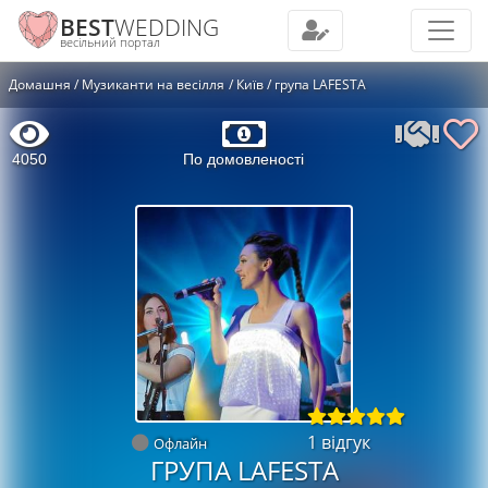
BEST
WEDDING
весільний портал
Домашня
Музиканти на весілля
Київ
група LAFESTA
4050
По домовленості
1 відгук
Офлайн
ГРУПА LAFESTA