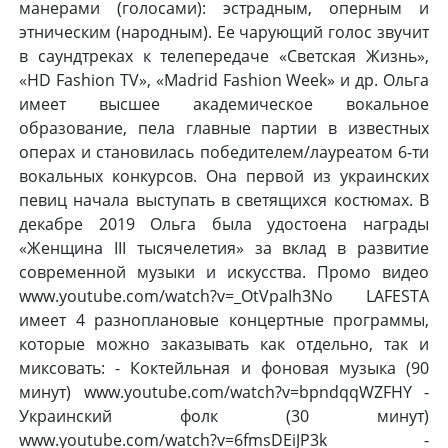
манерами (голосами): эстрадным, оперным и
этническим (народным). Ее чарующий голос звучит
в саундтреках к телепередаче «Светская Жизнь»,
«HD Fashion TV», «Madrid Fashion Week» и др. Ольга
имеет высшее академическое вокальное
образование, пела главные партии в известных
операх и становилась победителем/лауреатом 6-ти
вокальных конкурсов. Она первой из украинских
певиц начала выступать в светящихся костюмах. В
декабре 2019 Ольга была удостоена награды
«Женщина III тысячелетия» за вклад в развитие
современной музыки и искусства. Промо видео
www.youtube.com/watch?v=_OtVpaIh3No LAFESTA
имеет 4 разноплановые концертные программы,
которые можно заказывать как отдельно, так и
миксовать: - Коктейльная и фоновая музыка (90
минут) www.youtube.com/watch?v=bpndqqWZFHY -
Украинский фолк (30 минут)
www.youtube.com/watch?v=6fmsDEiJP3k -