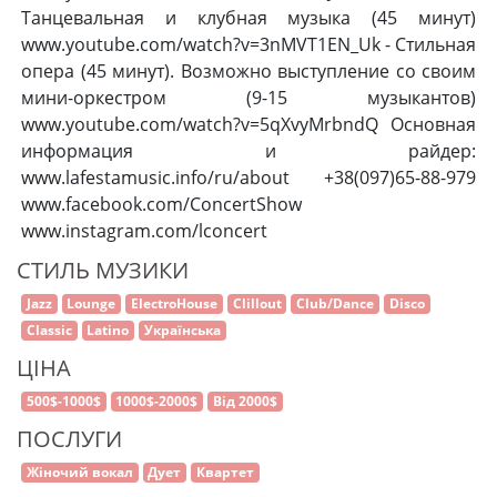
Танцевальная и клубная музыка (45 минут)
www.youtube.com/watch?v=3nMVT1EN_Uk - Стильная
опера (45 минут). Возможно выступление со своим
мини-оркестром (9-15 музыкантов)
www.youtube.com/watch?v=5qXvyMrbndQ Основная
информация и райдер:
www.lafestamusic.info/ru/about +38(097)65-88-979
www.facebook.com/ConcertShow
www.instagram.com/lconcert
СТИЛЬ МУЗИКИ
Jazz
Lounge
ElectroHouse
Clillout
Club/Dance
Disco
Classic
Latino
Українська
ЦІНА
500$-1000$
1000$-2000$
Від 2000$
ПОСЛУГИ
Жіночий вокал
Дует
Квартет