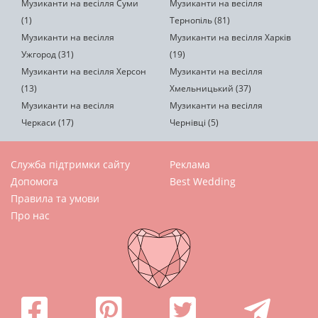
Музиканти на весілля Суми
Музиканти на весілля
(1)
Тернопіль (81)
Музиканти на весілля
Музиканти на весілля Харків
Ужгород (31)
(19)
Музиканти на весілля Херсон
Музиканти на весілля
(13)
Хмельницький (37)
Музиканти на весілля
Музиканти на весілля
Черкаси (17)
Чернівці (5)
Служба підтримки сайту
Реклама
Допомога
Best Wedding
Правила та умови
Про нас