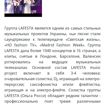
Группа LAFESTA является одним из самых стильных
музыкальных проектов Украины, чьи песни стали
саундтреками к телепередаче «Светская жизнь»,
«HD fashion TV», «Madrid Fashion Week». Группа
LAFESTA дала более 1040 концертов в 16 странах, а
клипы, снятые в Лондоне, Барселоне, Валенсии
ротировались на ведущих музыкальных
телеканалах. Основной состав LAFESTA music
project включает в себя 3-4 человека:
очаровательная солистка; Dj, играющий на электро-
перкуссии; саксофонистка и/или флейтистка,
играющая и на электро-флейте. Солистка группы
LAFESTA (Ольга Росси) обладает редким талантом -
профессионально поет тремя различными