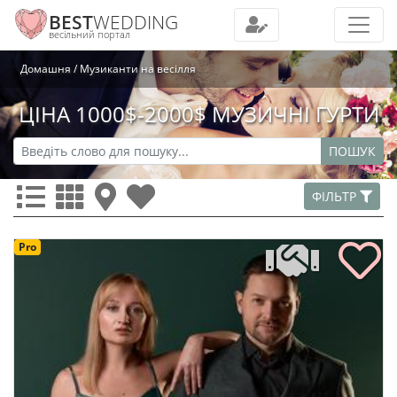
BEST
WEDDING
весільний портал
Домашня
Музиканти на весілля
ЦІНА 1000$-2000$ МУЗИЧНІ ГУРТИ
ПОШУК
ФІЛЬТР
Pro