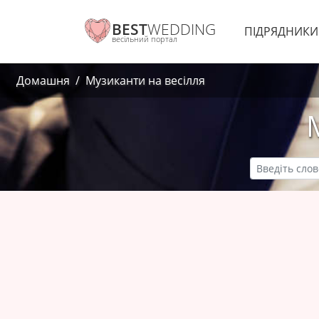
BEST
WEDDING
ПІДРЯДНИК
весільний портал
Домашня
Музиканти на весілля