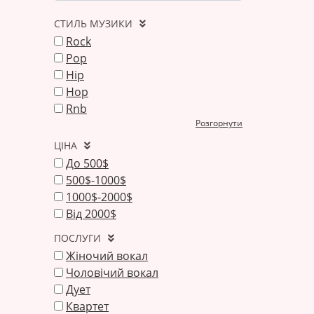
СТИЛЬ МУЗИКИ
Rock
Pop
Hip
Hop
Rnb
Розгорнути
ЦІНА
До 500$
500$-1000$
1000$-2000$
Від 2000$
ПОСЛУГИ
Жіночий вокал
Чоловічий вокал
Дует
Квартет