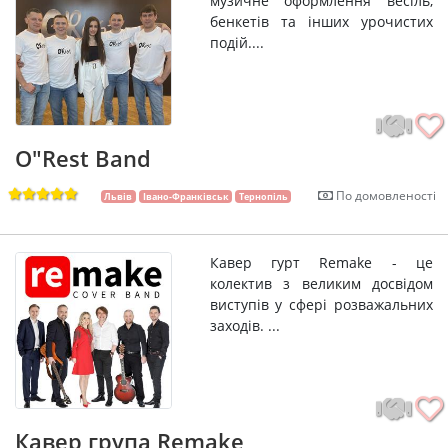
музичне оформлення весіль,
бенкетів та інших урочистих
подій....
O"Rest Band
По домовленості
Львів
Івано-Франківськ
Тернопіль
Кавер гурт Remake - це
колектив з великим досвідом
виступів у сфері розважальних
заходів. ...
Кавер група Remake