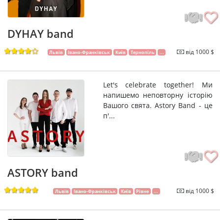
DYHAY band
від 1000 $
Львів
Івано-Франківськ
Київ
Тернопіль
...
Let's celebrate together! Ми
напишемо неповторну історію
Вашого свята. Astory Band - це
п'...
ASTORY band
від 1000 $
Львів
Івано-Франківськ
Київ
Рівне
...