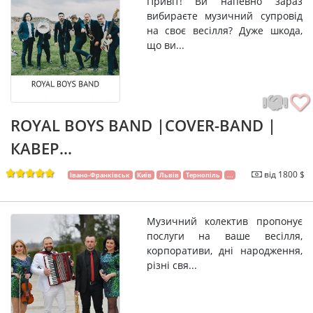
Привіт! Ви напевно зараз
вибираєте музичний супровід
на своє весілля? Дуже шкода,
що ви...
ROYAL BOYS BAND |COVER-BAND |
КАВЕР...
від 1800 $
Івано-Франківськ
Київ
Львів
Тернопіль
...
Музичний колектив пропонує
послуги на ваше весілля,
корпоративи, дні народження,
різні свя...