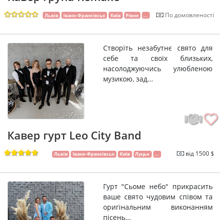
По домовленості
Львів
Івано-Франківськ
Київ
Рівне
...
Створіть незабутнє свято для
себе та своїх близьких,
насолоджуючись улюбленою
музикою, зад...
Кавер гурт Leo City Band
від 1500 $
Львів
Івано-Франківськ
Київ
Луцьк
...
Гурт "Сьоме небо" прикрасить
ваше свято чудовим співом та
оригінальним виконанням
пісень...