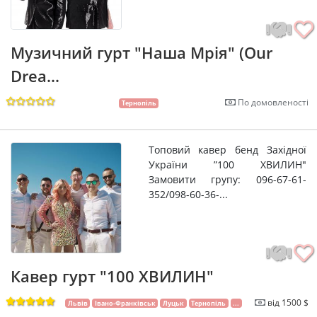
Музичний гурт "Наша Мрія" (Our
Drea...
По домовленості
Тернопіль
Топовий кавер бенд Західної
України ”100 ХВИЛИН"
Замовити групу: 096-67-61-
352/098-60-36-...
Кавер гурт "100 ХВИЛИН"
від 1500 $
Львів
Івано-Франківськ
Луцьк
Тернопіль
...