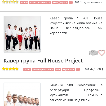
По домовленості
Львів
Івано-Франківськ
Київ
Луцьк
...
Кавер група " Full House
Project" - якісна жива музика на
Ваше весілля,ювілей чи
корпорати...
Кавер група Full House Project
від 1500 $
Львів
Івано-Франківськ
Київ
Тернопіль
...
Близько 500 композицій в
репертуарі! Професійні
музиканти! Технічне
забезпечення "під ключ...