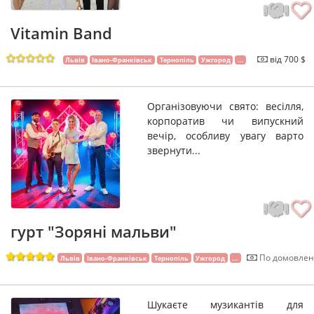
Vitamin Band
від 700 $
Львів
Івано-Франківськ
Тернопіль
Ужгород
...
Організовуючи свято: весілля,
корпоратив чи випускний
вечір, особливу увагу варто
звернути...
гурт "Зоряні мальви"
По домовлен
Львів
Івано-Франківськ
Тернопіль
Ужгород
...
Шукаєте музикантів для