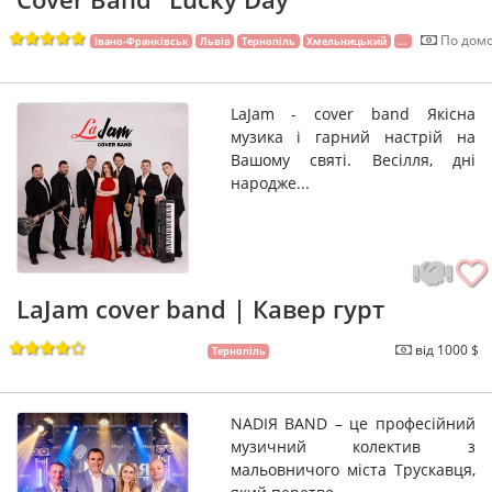
По домо
Івано-Франківськ
Львів
Тернопіль
Хмельницький
...
LaJam - cover band Якісна
музика і гарний настрій на
Вашому святі. Весілля, дні
народже...
LaJam cover band | Кавер гурт
від 1000 $
Тернопіль
NADIЯ BAND – це професійний
музичний колектив з
мальовничого міста Трускавця,