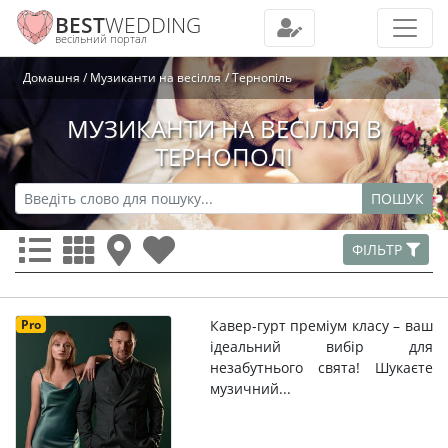
BEST
WEDDING
весільний портал
Домашня
Музиканти на весілля
Тернопіль
МУЗИКАНТИ НА ВЕСІЛЛЯ В
ТЕРНОПОЛІ
ПОШУК
ФІЛЬТР
Pro
Кавер-гурт преміум класу – ваш
ідеальний вибір для
незабутнього свята! Шукаєте
музичний...