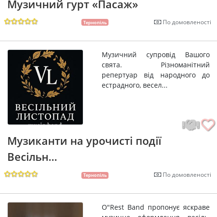
Музичний гурт «Пасаж»
По домовленості
Тернопіль
Музичний супровід Вашого
свята. Різноманітний
репертуар від народного до
естрадного, весел...
Музиканти на урочисті події
Весільн...
По домовленості
Тернопіль
O"Rest Band пропонує яскраве