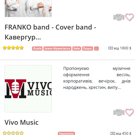
FRANKO band - Cover band -
Кавергур...
від 1800 $
Львів
Івано-Франківськ
Київ
Луцьк
...
Пропонуємо музичне
оформлення весіль,
корпоративів, вечірок, днів
народжень, хрестин, випу...
Vivo Music
від 450 $
Тернопіль