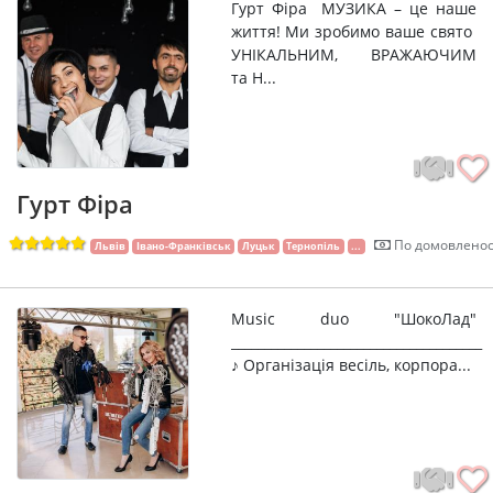
Гурт Фiра МУЗИКА – це наше
життя! Ми зробимо ваше свято
УНІКАЛЬНИМ, ВРАЖАЮЧИМ
та Н...
Гурт Фіра
По домовленос
Львів
Івано-Франківськ
Луцьк
Тернопіль
...
Music duo "ШокоЛад"
______________________________________
♪ Організація весіль, корпора...