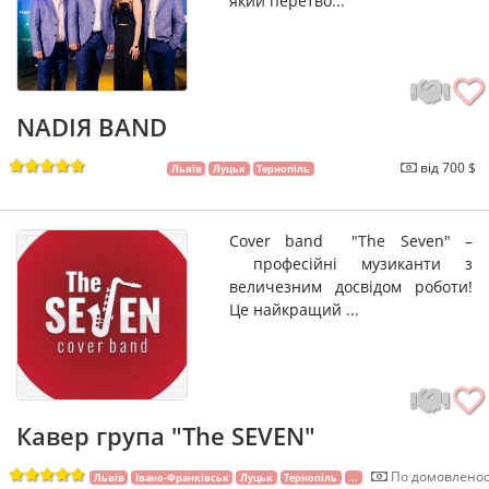
який перетво...
NADIЯ BAND
від 700 $
Львів
Луцьк
Тернопіль
Cover band "The Seven" –
професійні музиканти з
величезним досвідом роботи!
Це найкращий ...
Кавер група "The SEVEN"
По домовленос
Львів
Івано-Франківськ
Луцьк
Тернопіль
...