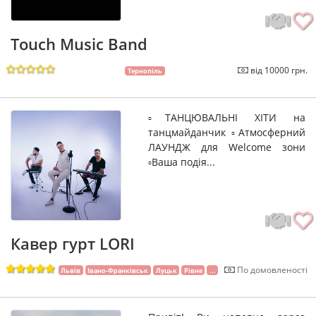
Touch Music Band
від 10000 грн.
Тернопіль
▫️ТАНЦЮВАЛЬНІ ХІТИ на
танцмайданчик ▫️Атмосферний
ЛАУНДЖ для Welcome зони
▫️Ваша подія...
Кавер гурт LORI
По домовленості
Львів
Івано-Франківськ
Луцьк
Рівне
...