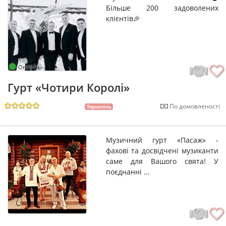
Більше 200 задоволених
клієнтів🎉
Онлайн
Гурт «Чотири Королі»
По домовленості
Тернопіль
Музичний гурт «Пасаж» -
фахові та досвідчені музиканти
саме для Вашого свята! У
поєднанні ...