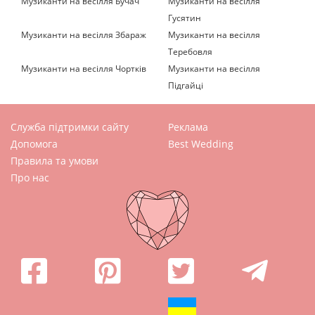
Музиканти на весілля Бучач
Музиканти на весілля
Гусятин
Музиканти на весілля Збараж
Музиканти на весілля
Теребовля
Музиканти на весілля Чортків
Музиканти на весілля
Підгайці
Служба підтримки сайту
Реклама
Допомога
Best Wedding
Правила та умови
Про нас