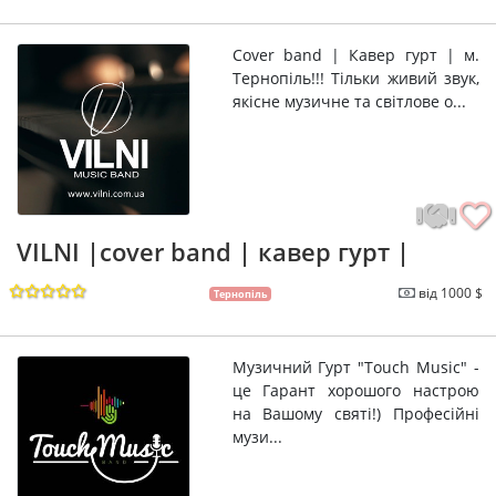
Cover band | Кавер гурт | м.
Тернопіль!!! Тільки живий звук,
якісне музичне та світлове о...
VILNI |cover band | кавер гурт |
від 1000 $
Тернопіль
Музичний Гурт "Touch Music" -
це Гарант хорошого настрою
на Вашому святі!) Професійні
музи...