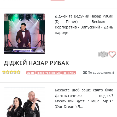
Діджей та Ведучий Назар Рибак
(Dj Fisher) - Весілля -
Корпоратив - Випускний - День
народж...
ДІДЖЕЙ НАЗАР РИБАК
По домовленості
Львів
Івано-Франківськ
Тернопіль
Бажаєте щоб ваше свято було
фантастичною подією?
Музичний дует "Наша Мрія"
(Our Dream) Л...