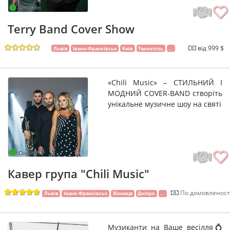
Онлайн
Terry Band Cover Show
від 999 $
Львів
Івано-Франківськ
Київ
Тернопіль
...
«Chili Music» – СТИЛЬНИЙ І
МОДНИЙ COVER-BAND створіть
унікальне музичне шоу на святі
Онлайн
Кавер група "Chili Music"
По домовленост
Львів
Івано-Франківськ
Вінниця
Дніпро
...
Музиканти на Ваше весілля💍