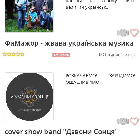
настрій на вашому святі.
Великий українськ...
ФаМажор - жвава українська музика
По домовленості
Тернопіль
РОЗКАЧАЄМО! ЗАРЯДИМО!
ОЩАСЛИВИМО!
cover show band "Дзвони Сонця"