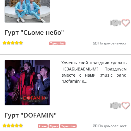
Гурт "Сьоме небо"
По домовленості
Тернопіль
Хочешь свой праздник сделать
НЕЗАБЫВАЕМЫМ? Празднуем
вместе с нами (music band
"Dofamin")!...
Гурт "DOFAMIN"
По домовленості
Рівне
Луцьк
Тернопіль