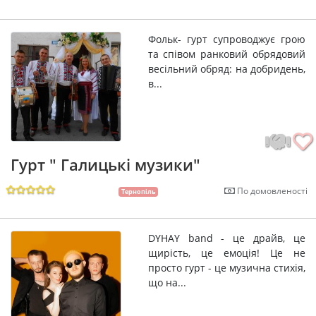
Фольк- гурт супроводжує грою
та співом ранковий обрядовий
весільний обряд: на добридень,
в...
Гурт " Галицькі музики"
По домовленості
Тернопіль
DYHAY band - це драйв, це
щирість, це емоція! Це не
просто гурт - це музична стихія,
що на...