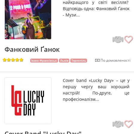
найкращого у світі весілля?
Відповідь одна: Фанковий Ґанок
- Музи...
Фанковий Ґанок
По домовленості
Івано-Франківськ
Львів
Тернопіль
Сover band «Lucky Day» – це у
першу чергу ваш хороший
настрій! По-друге, це
професіоналізм...
Cover Band "Lucky Day"