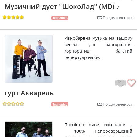
Музичний дует "ШокоЛад" (MD) ♪
По домовленості
Тернопіль
Різнобарвна музика на вашому
весіллі, дні народження,
корпоративі: багатий
репертуар на бу...
гурт Акварель
По домовленості
Тернопіль
Повністю живе виконання -
100% неперевершений