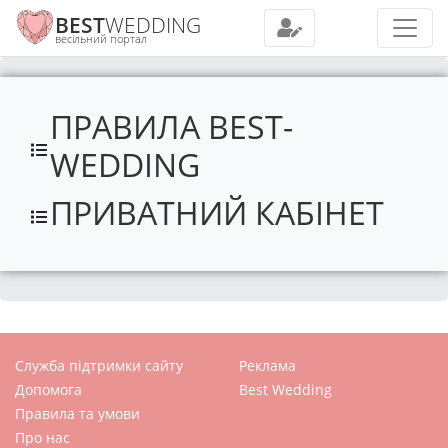
BEST
WEDDING
весільний портал
ПРАВИЛА BEST-
WEDDING
ПРИВАТНИЙ КАБІНЕТ
Служба підтримки сайту
Реклама
Допомога
Best Wedding
Правила та умови
Про нас