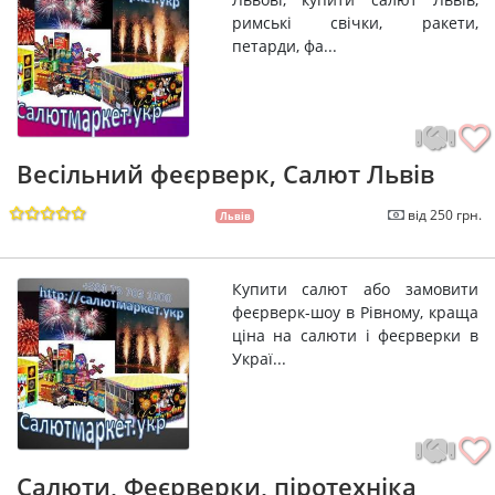
римські свічки, ракети,
петарди, фа...
Весільний феєрверк, Салют Львів
від 250 грн.
Львів
Купити салют або замовити
феєрверк-шоу в Рівному, краща
ціна на салюти і феєрверки в
Украї...
Салюти, Феєрверки, піротехніка