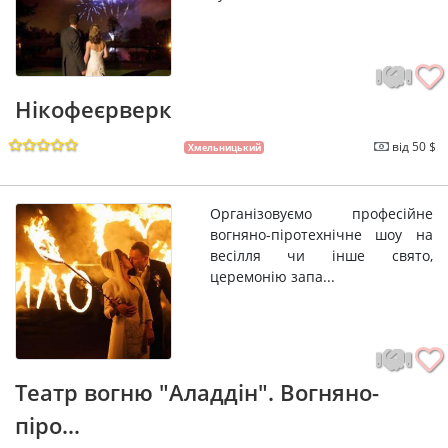
Нікофеєрверк
від 50 $
Хмельницький
Організовуємо професійне
вогняно-піротехнічне шоу на
весілля чи інше свято,
церемонію запа...
Театр вогню "Аладдін". Вогняно-
піро...