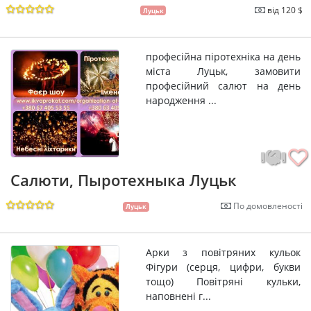
від 120 $
Луцьк
професійна піротехніка на день
міста Луцьк, замовити
професійний салют на день
народження ...
Салюти, Пыротехныка Луцьк
По домовленості
Луцьк
Арки з повітряних кульок
Фігури (серця, цифри, букви
тощо) Повітряні кульки,
наповнені г...