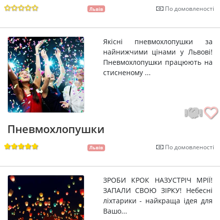
По домовленості
Львів
Якісні пневмохлопушки за
найнижчими цінами у Львові!
Пневмохлопушки працюють на
стисненому ...
Пневмохлопушки
По домовленості
Львів
ЗРОБИ КРОК НАЗУСТРІЧ МРІЇ!
ЗАПАЛИ СВОЮ ЗІРКУ! Небесні
ліхтарики - найкраща ідея для
Вашо...