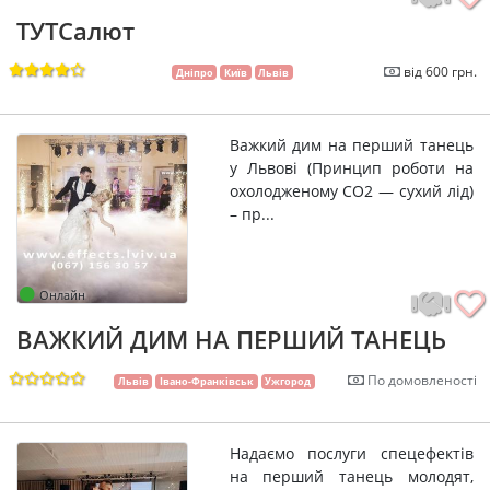
ТУТСалют
від 600 грн.
Дніпро
Київ
Львів
Важкий дим на перший танець
у Львові (Принцип роботи на
охолодженому СО2 — сухий лід)
– пр...
Онлайн
ВАЖКИЙ ДИМ НА ПЕРШИЙ ТАНЕЦЬ
По домовленості
Львів
Івано-Франківськ
Ужгород
Надаємо послуги спецефектів
на перший танець молодят,