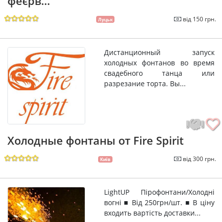
феєрв...
від 150 грн.
Луцьк
Дистанционный запуск
холодных фонтанов во время
свадебного танца или
разрезание торта. Вы...
Холодные фонтаны от Fire Spirit
від 300 грн.
Київ
LightUP Пірофонтани/Холодні
вогні ■ Від 250грн/шт. ■ В ціну
входить вартість доставки...