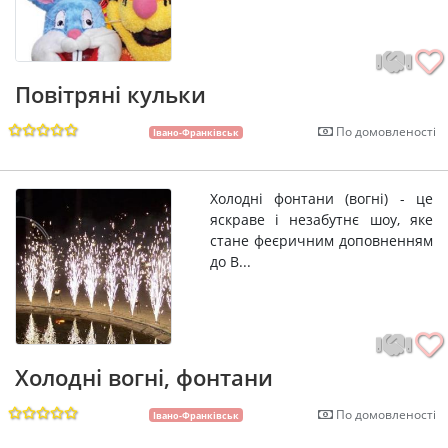
Повітряні кульки
По домовленості
Івано-Франківськ
Холодні фонтани (вогні) - це
яскраве і незабутнє шоу, яке
стане феєричним доповненням
до В...
Холодні вогні, фонтани
По домовленості
Івано-Франківськ