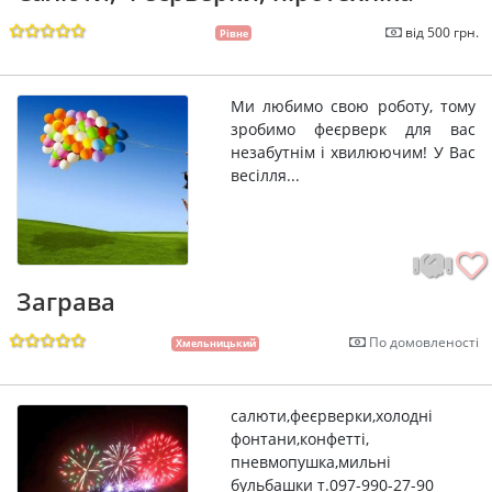
від 500 грн.
Рівне
Ми любимо свою роботу, тому
зробимо феєрверк для вас
незабутнім і хвилюючим! У Вас
весілля...
Заграва
По домовленості
Хмельницький
салюти,феєрверки,холодні
фонтани,конфетті,
пневмопушка,мильні
бульбашки т.097-990-27-90