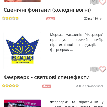
Сценічні фонтани (холодні вогні)
від 180 грн.
Луцьк
Мережа магазинів "Феєрверк"
пропонує широкий вибір
піротехнічної продукції: -
феєрверки; ...
Феєрверк - святкові спецефекти
По домовленості
Луцьк
Феєрверки та піротехніки у
Львові, купити салют Львів,