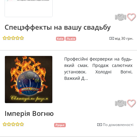
Спецэффекты на вашу свадьбу
від 30 грн.
Київ
Львів
Професійні феєрверки на будь-
який смак. Продаж салютних
установок. Холодні Вогні,
Важкий Д...
Імперія Вогню
По домовленості
Луцьк