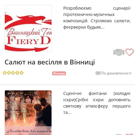
Розроблюємо сценарії
піротехнично-музичных
композицій. Стріляємо салюти,
феєрверки будьяк...
Салют на весiлля в Вінниці
По домовленості
Вінниця
Сценічні фонтани (холодні
іскри) ​ Срібні іскри доповнять
святкову атмосферу першого
та...