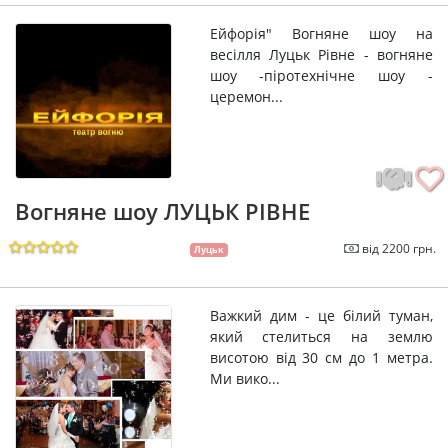
Ейфорія" Вогняне шоу на
весілля Луцьк Рівне - вогняне
шоу -піротехнічне шоу -
церемон...
Вогняне шоу ЛУЦЬК РІВНЕ
від 2200 грн.
Луцьк
Важкий дим - це білий туман,
який стелиться на землю
висотою від 30 см до 1 метра.
Ми вико...