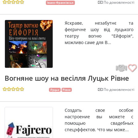
По домовленості
Івано-Франківськ
Яскраве, незабутнє та
феєричне шоу від луцького
театру вогню "Ейфорія",
можливо саме для В...
Вогняне шоу на весілля Луцьк Рівне
По домовленості
Луцьк
Рівне
Создать свое особое
настроение вы можете с
помощью свадебных
спецэффектов. Что мы може...