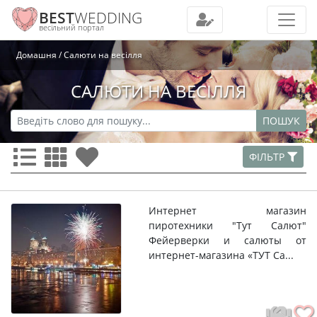
BEST
WEDDING
весільний портал
Домашня
Салюти на весілля
САЛЮТИ НА ВЕСІЛЛЯ
ПОШУК
ФІЛЬТР
Интернет магазин
пиротехники "Тут Cалют"
Фейерверки и салюты от
интернет-магазина «ТУТ Са...