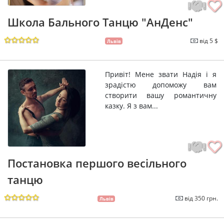
Школа Бального Танцю "АнДенс"
від 5 $
Львів
Привіт! Мене звати Надія і я
зрадістю допоможу вам
створити вашу романтичну
казку. Я з вам...
Постановка першого весільного
танцю
від 350 грн.
Львів