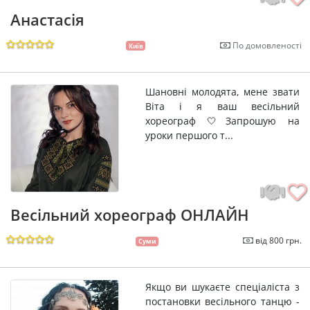
Анастасія
По домовленості
Київ
Шановні молодята, мене звати
Віта і я ваш весільний
хореограф 🤍Запрошую на
уроки першого т...
Весільний хореограф ОНЛАЙН
від 800 грн.
Суми
Якщо ви шукаєте спеціаліста з
постановки весільного танцю -