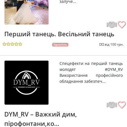
залуче...
Перший танець. Весільний танець
від 100 грн.
Тернопіль
Спецефекти на перший танець
молодят #DYM_RV
Використання професійного
обладнання забезпеч...
DYM_RV – Важкий дим,
пірофонтани,ко...