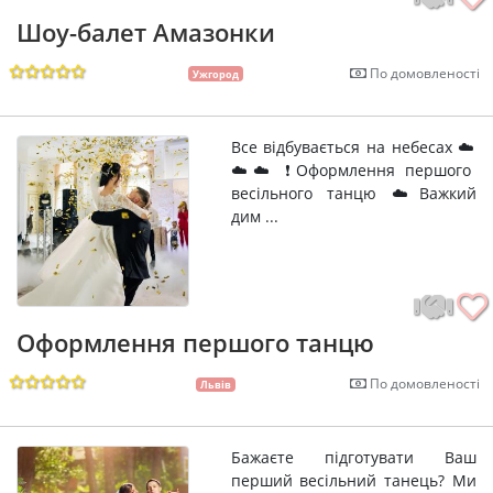
Шоу-балет Амазонки
По домовленості
Ужгород
Все відбувається на небесах ☁️
☁️☁️ ❗Оформлення першого
весільного танцю ☁️Важкий
дим ...
Оформлення першого танцю
По домовленості
Львів
Бажаєте підготувати Ваш
перший весільний танець? Ми