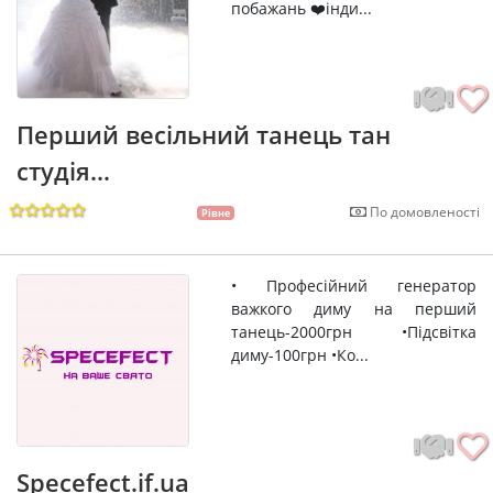
побажань ❤️інди...
Перший весільний танець тан
студія...
По домовленості
Рівне
• Професійний генератор
важкого диму на перший
танець-2000грн •Підсвітка
диму-100грн •Ко...
Specefect.if.ua