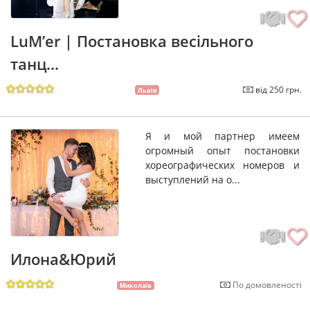
LuM’er | Постановка весільного
танц...
від 250 грн.
Львів
Я и мой партнер имеем
огромный опыт постановки
хореографических номеров и
выступлений на о...
Илона&Юрий
По домовленості
Миколаїв