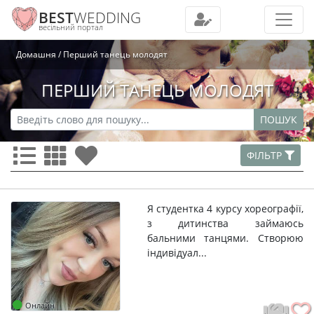
BEST
WEDDING
весільний портал
Домашня
Перший танець молодят
ПЕРШИЙ ТАНЕЦЬ МОЛОДЯТ
ПОШУК
ФІЛЬТР
Я студентка 4 курсу хореографії,
з дитинства займаюсь
бальними танцями. Створюю
індивідуал...
Онлайн