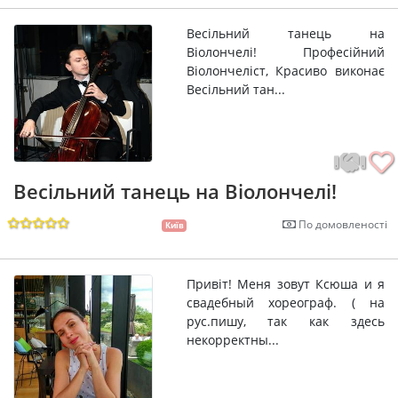
Весільний танець на
Віолончелі! Професійний
Віолончеліст, Красиво виконає
Весільний тан...
Весільний танець на Віолончелі!
По домовленості
Київ
Привіт! Меня зовут Ксюша и я
свадебный хореограф. ( на
рус.пишу, так как здесь
некорректны...