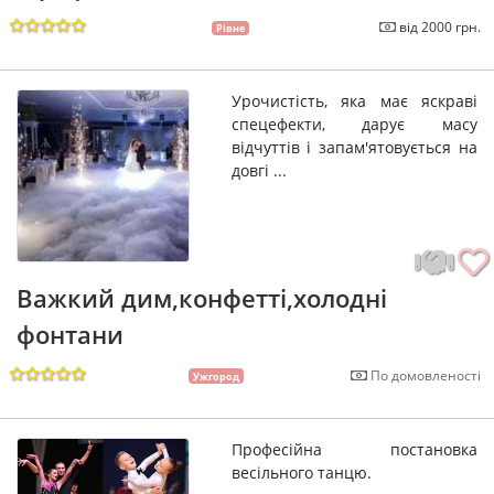
від 2000 грн.
Рівне
Урочистість, яка має яскраві
спецефекти, дарує масу
відчуттів і запам'ятовується на
довгі ...
Важкий дим,конфетті,холодні
фонтани
По домовленості
Ужгород
Професійна постановка
весільного танцю.