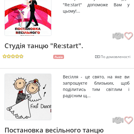
"Re:start" допоможе Вам у
цьому!...
Студія танцю "Re:start".
По домовленості
Львів
Весілля - це свято, на яке ви
запрошуєте близьких, щоб
поділитись тим світлим і
радісним щ...
Постановка весільного танцю