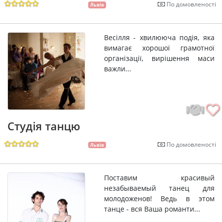
По домовленості
Львів
Весілля - хвилююча подія, яка
вимагає хорошої грамотної
організації, вирішення маси
важли...
Студія танцю
По домовленості
Львів
Поставим красивый
незабываемый танец для
молодоженов! Ведь в этом
танце - вся Ваша романти...