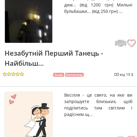
дим... (від 1200 грн) Мильні
бульбашки... (від 250 грн) ...
Незабутній Перший Танець -
Найбільш...
від 10 $
Львів
Кіровоград
Весілля - це свято, на яке ви
запрошуєте близьких, щоб
поділитись тим світлим і
радісним щ...