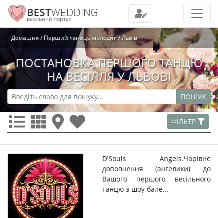
BEST
WEDDING
весільний портал
Домашня
Перший танець молодят
Львів
ПОСТАНОВКА ПЕРШОГО ТАНЦЮ
НА ВЕСІЛЛЯ У ЛЬВОВІ
ПОШУК
ФІЛЬТР
D'Souls Angels.Чарівне
доповнення (ангелики) до
Вашого першого весільного
танцю з шоу-бале...