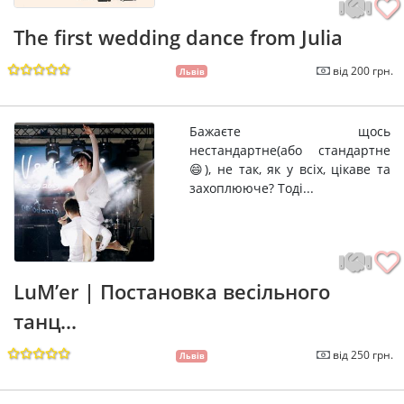
The first wedding dance from Julia
від 200 грн.
Львів
Бажаєте щось
нестандартне(або стандартне
😄), не так, як у всіх, цікаве та
захоплююче? Тоді...
LuM’er | Постановка весільного
танц...
від 250 грн.
Львів