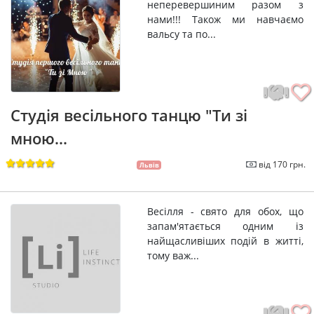
неперевершиним разом з
нами!!! Також ми навчаємо
вальсу та по...
Студія весільного танцю "Ти зі
мною...
від 170 грн.
Львів
Весілля - свято для обох, що
запам'ятається одним із
найщасливіших подій в житті,
тому важ...