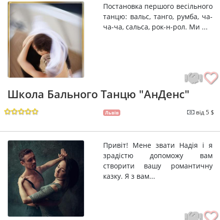
Постановка першого весільного
танцю: вальс, танго, румба, ча-
ча-ча, сальса, рок-н-рол. Ми ...
Школа Бального Танцю "АнДенс"
від 5 $
Львів
Привіт! Мене звати Надія і я
зрадістю допоможу вам
створити вашу романтичну
казку. Я з вам...