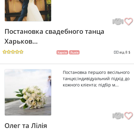
Постановка свадебного танца
Харьков...
від 8 $
Харків
Львів
Постановка першого весiльного
танцю;iндивiдуальний пiдхiд до
кожного клiента; пiдбiр м...
Олег та Лiлiя