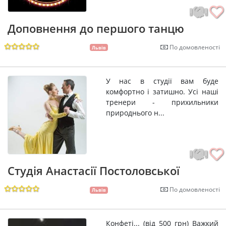
Доповнення до першого танцю
По домовленості
Львів
У нас в студії вам буде
комфортно і затишно. Усі наші
тренери - прихильники
природнього н...
Студія Анастасії Постоловської
По домовленості
Львів
Конфеті... (від 500 грн) Важкий