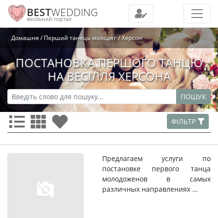
BEST
WEDDING
весільний портал
Домашня
Перший танець молодят
Херсон
ПОСТАНОВКА ПЕРШОГО ТАНЦЮ
НА ВЕСІЛЛЯ ХЕРСОНА
ПОШУК
ФІЛЬТР
Предлагаем услуги по
постановке первого танца
молодоженов в самых
различных направлениях ...