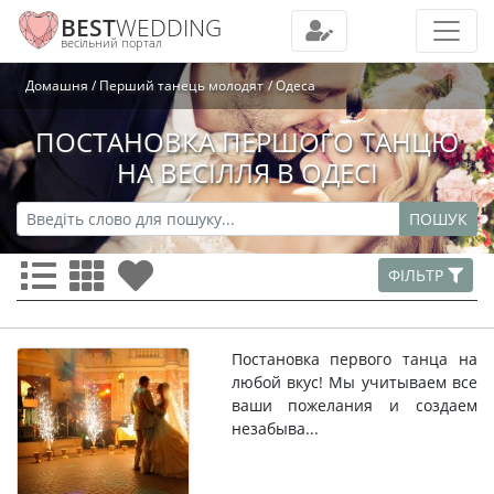
BEST
WEDDING
весільний портал
Домашня
Перший танець молодят
Одеса
ПОСТАНОВКА ПЕРШОГО ТАНЦЮ
НА ВЕСІЛЛЯ В ОДЕСІ
ПОШУК
ФІЛЬТР
Постановка первого танца на
любой вкус! Мы учитываем все
ваши пожелания и создаем
незабыва...