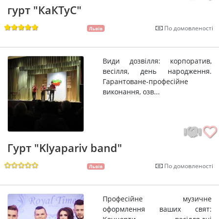
гурт "КаКТуС"
По домовленості
Львів
Види дозвілля: корпоратив,
весілля, день народження.
Гарантоване-професійне
виконання, озв...
Гурт "Klyapariv band"
По домовленості
Львів
Професійне музичне
оформлення ваших свят: