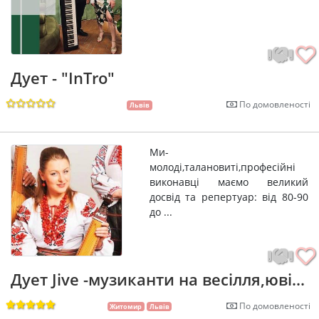
Дует - "InTro"
По домовленості
Львів
Ми-
молоді,талановиті,професійні
виконавці маємо великий
досвід та репертуар: від 80-90
до ...
Дует Jive -музиканти на весілля,юві...
По домовленості
Житомир
Львів