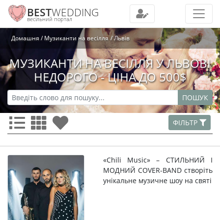
BEST
WEDDING
весільний портал
Домашня
Музиканти на весілля
Львів
МУЗИКАНТИ НА ВЕСІЛЛЯ У ЛЬВОВІ
НЕДОРОГО - ЦІНА ДО 500$
ПОШУК
ФІЛЬТР
«Chili Music» – СТИЛЬНИЙ І
МОДНИЙ COVER-BAND створіть
унікальне музичне шоу на святі