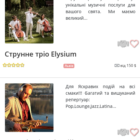
унікальні музичні послуги для
вашого свята. Ми маємо
великий...
Струнне тріо Elysium
від 150 $
Львів
Для Яскравих подій на всі
смаки!!! ·Багатий та вишуканий
репертуар:
Pop,Lounge,Jazz,Latina...