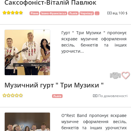
Саксофоніст-Віталій Павлюк
від 100 $
Рівне
Івано-Франківськ
Львів
Чернівці
...
Гурт " Три Музики " пропонує
яскраве музичне оформлення
весіль, бенкетів та інших
урочисти...
Музичний гурт " Три Музики "
По домовленості
Львів
O"Rest Band пропонує яскраве
музичне оформлення весіль,
бенкетів та інших урочистих