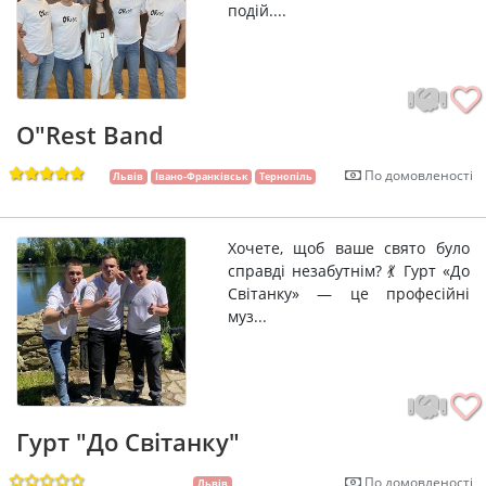
подій....
O"Rest Band
По домовленості
Львів
Івано-Франківськ
Тернопіль
Хочете, щоб ваше свято було
справді незабутнім? 💃 Гурт «До
Світанку» — це професійні
муз...
Гурт "До Світанку"
По домовленості
Львів