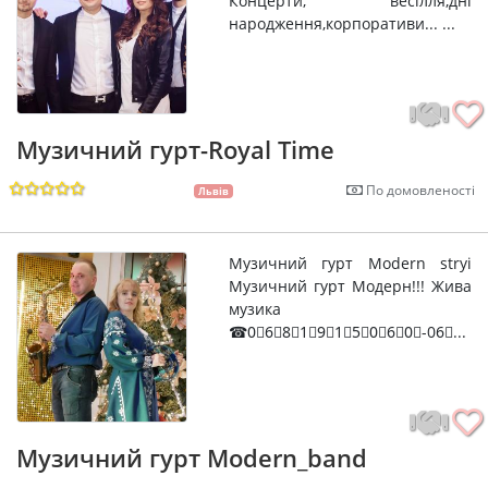
Концерти, весілля,дні
народження,корпоративи... ...
Музичний гурт-Royal Time
По домовленості
Львів
Музичний гурт Modern stryi
Музичний гурт Модерн!!! Жива
музика
☎0⃣6⃣8⃣1⃣9⃣1⃣5⃣0⃣6⃣0⃣-06⃣...
Музичний гурт Modern_band