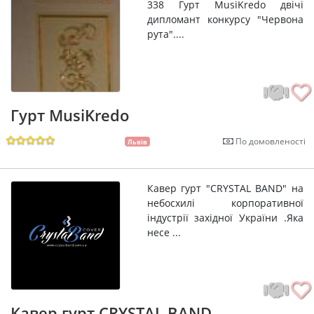
338 Гурт MusiKredo двічі
дипломант конкурсу "Червона
рута"....
Гурт MusiKredo
По домовленості
Львів
Кавер гурт "CRYSTAL BAND" на
небосхилі корпоративної
індустрії західної України .Яка
несе ...
Кавер гурт CRYSTAL BAND