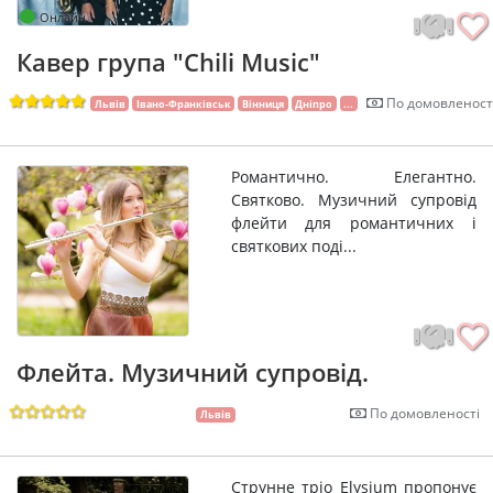
Онлайн
Кавер група "Chili Music"
По домовленост
Львів
Івано-Франківськ
Вінниця
Дніпро
...
Романтично. Елегантно.
Святково. Музичний супровід
флейти для романтичних і
святкових поді...
Флейта. Музичний супровід.
По домовленості
Львів
Струнне тріо Elysium пропонує