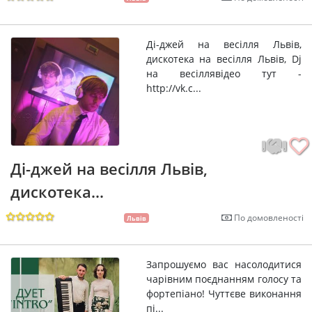
Ді-джей на весілля Львів,
дискотека на весілля Львів, Dj
на весіллявідео тут -
http://vk.c...
Ді-джей на весілля Львів,
дискотека...
По домовленості
Львів
Запрошуємо вас насолодитися
чарівним поєднанням голосу та
фортепіано! Чуттєве виконання
пі...