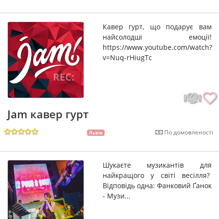
Кавер гурт, що подарує вам
найсолодші емоції!
https://www.youtube.com/watch?
v=Nuq-rHiugTc
Jam кавер гурт
По домовленості
Львів
Шукаєте музикантів для
найкращого у світі весілля?
Відповідь одна: Фанковий Ґанок
- Музи...