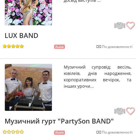
досвід виступів ...
LUX BAND
По домовленості
Львів
Музичний супровід: весіль,
ювілеїв, днів народження,
корпоративних вечірок, та
інших урочи...
Музичний гурт "PartySon BAND"
По домовленості
Львів