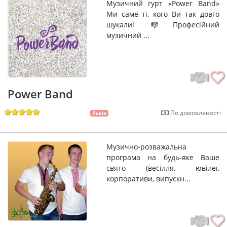
Музичний гурт «Power Band»
Ми саме ті, кого Ви так довго
шукали! 🎼Професійний
музичний ...
Power Band
По домовленості
Львів
Музично-розважальна
програма на будь-яке Ваше
свято (весілля, ювілеї,
корпоративи, випускн...