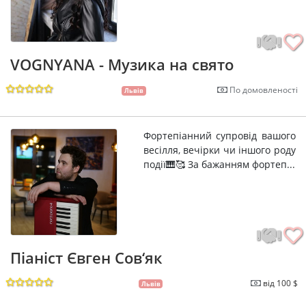
VOGNYANA - Музика на свято
По домовленості
Львів
Фортепіанний супровід вашого
весілля, вечірки чи іншого роду
події🎹🥰 За бажанням фортеп...
Піаніст Євген Сов‘як
від 100 $
Львів