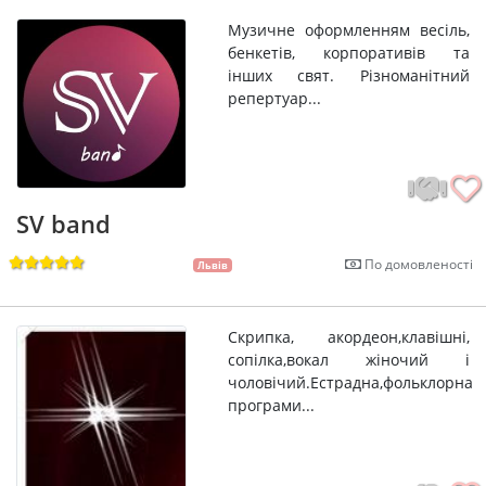
Музичне оформленням весіль,
бенкетів, корпоративів та
інших свят. Різноманітний
репертуар...
SV band
По домовленості
Львів
Скрипка, акордеон,клавішні,
сопілка,вокал жіночий і
чоловічий.Естрадна,фольклорна
програми...