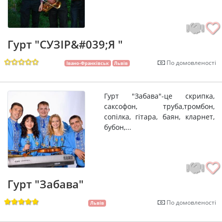
Гурт "СУЗІР&#039;Я "
По домовленості
Івано-Франківськ
Львів
Гурт "Забава"-це скрипка,
саксофон, труба,тромбон,
сопілка, гітара,­ баян, кларнет,
бубон,...
Гурт "Забава"
По домовленості
Львів