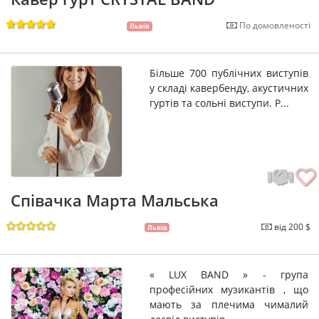
По домовленості
Львів
Більше 700 публічних виступів
у складі кавербенду, акустичних
гуртів та сольні виступи. Р...
Співачка Марта Мальська
від 200 $
Львів
« LUX BАND » - група
професійних музикантів , що
мають за плечима чималий