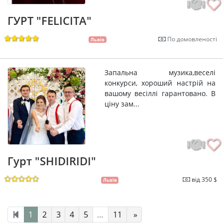
ГУРТ "FELICITA"
По домовленості
Львів
Запальна музика,веселі
конкурси, хороший настрій на
вашому весіллі гарантовано. В
ціну зам...
Гурт "SHIDIRIDI"
від 350 $
Львів
1
2
3
4
5
…
11
»