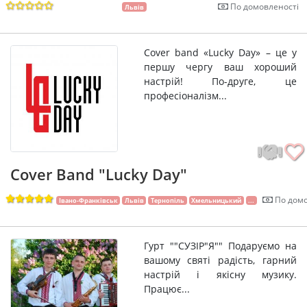
По домовленості
Львів
Сover band «Lucky Day» – це у
першу чергу ваш хороший
настрій! По-друге, це
професіоналізм...
Cover Band "Lucky Day"
По домо
Івано-Франківськ
Львів
Тернопіль
Хмельницький
...
Гурт ""СУЗІР"Я"" Подаруємо на
вашому святі радість, гарний
настрій і якісну музику.
Працює...