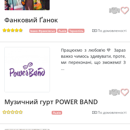
Фанковий Ґанок
По домовленості
Івано-Франківськ
Львів
Тернопіль
Працюємо з любов’ю💜 Зараз
важко чимось здивувати, проте,
ми переконані, що зможемо! З
...
Музичний гурт POWER BAND
По домовленості
Львів