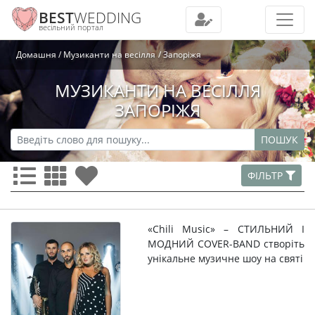
BEST
WEDDING
весільний портал
Домашня
Музиканти на весілля
Запоріжя
МУЗИКАНТИ НА ВЕСІЛЛЯ
ЗАПОРІЖЯ
ПОШУК
ФІЛЬТР
«Chili Music» – СТИЛЬНИЙ І
МОДНИЙ COVER-BAND створіть
унікальне музичне шоу на святі