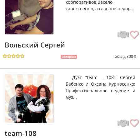
корпоративов.Весело,
качественно, а главное недор...
Вольский Сергей
від 800 $
Запоріжя
Дуэт “team – 108”: Сергей
Бабенко и Оксана Курносенко:
Профессиональное ведение и
муз...
team-108