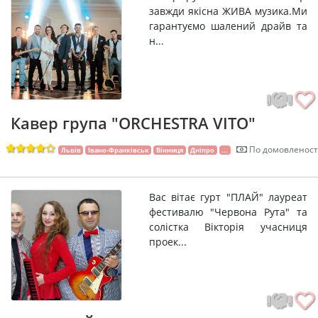
завжди якiсна ЖИВА музика.Ми
гарантуємо шалений драйв та
н...
Кавер група "ORCHESTRA VITO"
По домовленост
Львів
Івано-Франківськ
Вінниця
Дніпро
...
Вас вітає гурт "ПЛАЙ" лауреат
фестивалю "Червона Рута" та
солістка Вікторія учасниця
проек...