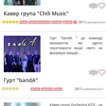
Онлайн
Кавер група "Chili Music"
По домовленост
Львів
Івано-Франківськ
Вінниця
Дніпро
...
Гурт "bandA " це команда
музикантів, які здатні
перетворити ваше свято на
феєрверк емоцій...
Гурт "bandA"
По домовленості
Дніпро
Запоріжя
Одеса
Кавер група Orchestra ViTO - це