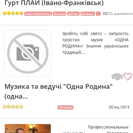
Гурт ПЛАЙ (Івано-Франківськ)
По домовлено
Івано-Франківськ
Вінниця
Дніпро
Донецьк
...
Зробіть собі свято – запросіть
троїстих музик «ОДНА
РОДИНА»! Знання українських
традицій,...
Музика та ведучі "Одна Родина"
(одна...
від 200 $
Запоріжя
Профессиональные