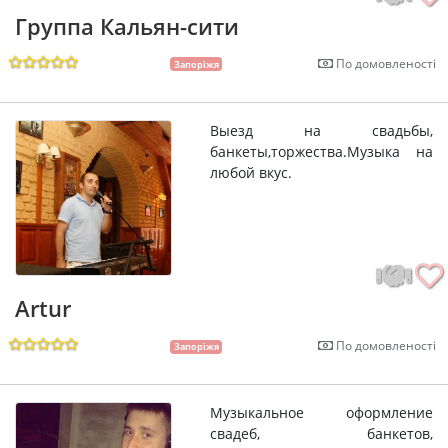
Группа Кальян-сити
По домовленості
Запоріжя
Выезд на свадьбы,
банкеты,торжества.Музыка на
любой вкус.
Artur
По домовленості
Запоріжя
Музыкальное оформление
свадеб, банкетов,