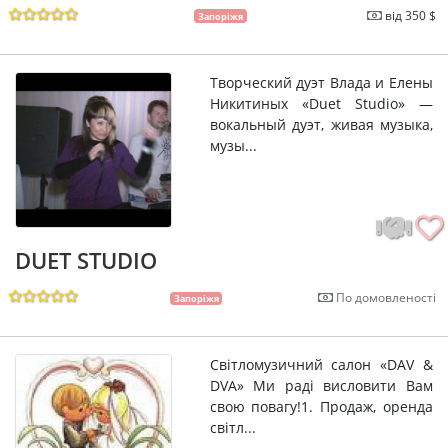
від 350 $
Запоріжя
Творческий дуэт Влада и Елены
Никитиных «Duet Studio» —
вокальный дуэт, живая музыка,
музы...
DUET STUDIO
По домовленості
Запоріжя
Світломузичний салон «DAV &
DVA» Ми раді висловити Вам
свою повагу!1. Продаж, оренда
світл...