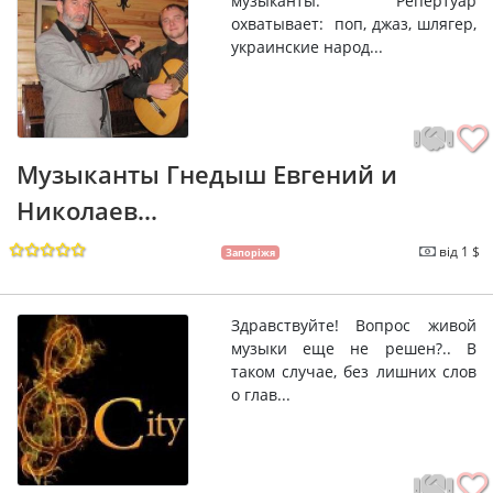
музыканты. Репертуар
охватывает: поп, джаз, шлягер,
украинские народ...
Музыканты Гнедыш Евгений и
Николаев...
від 1 $
Запоріжя
Здравствуйте! Вопрос живой
музыки еще не решен?.. В
таком случае, без лишних слов
о глав...