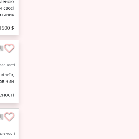
бленою
 своєї
сійних
1500 $
леності
ілеїв,
овічий
ності
леності