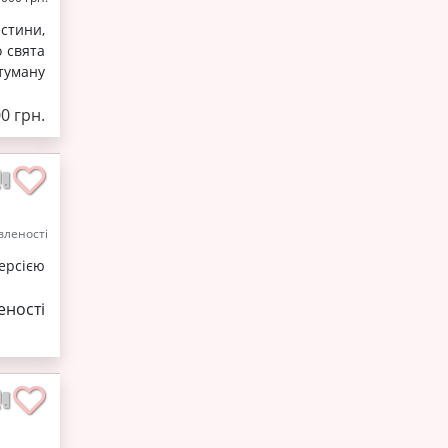
стини,
 свята
туману
00 грн.
леності
ерсією
ності