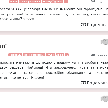
По домов
Львів
Івано-Франківськ
Вінниця
Дніпро
...
hestra ViTO - це завжди якiсна ЖИВА музика.Ми гарантуємо ш
тні враження! Ви отримаєте неповторну енергетику, яка не за
) 100% ЖИВИЙ ЗВУК!!!
По домовле
en"
По домов
Тернопіль
Івано-Франківськ
Луцьк
Львів
...
икрасить найважливішу подію у вашому житті і зробить неза
двох сердець! Найкращі хіти закордонних гуртів та викона
існе звучання та сучасне професійне обладнання, а також п
етика,все це -гурт Heaven!
По домовле