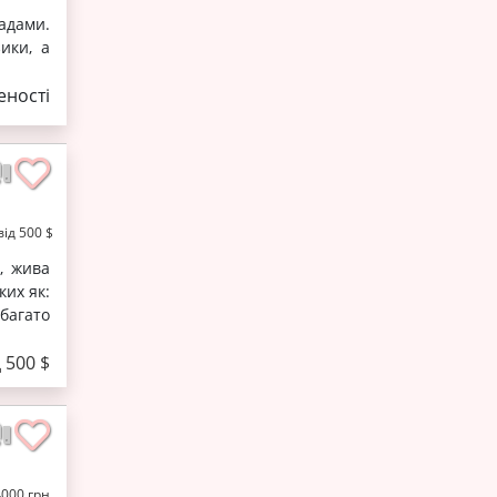
адами.
ики, а
ності
від 500 $
, жива
ких як:
 багато
д 500 $
4000 грн.