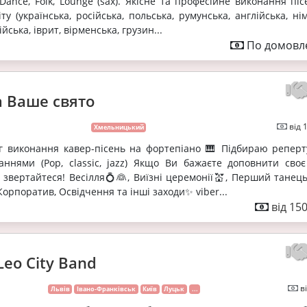
/Dance, Folk, Lounge (sax). Якісне та професійне виконання пі
ту (українська, російська, польська, румунська, англійська, ні
йська, іврит, вірменська, грузин...
По домовле
а Ваше свято
від 
Хмельницький
г виконання кавер-пісень на фортепіано 🎹 Підбираю реперт
ннями (Pop, classic, jazz) Якщо Ви бажаєте доповнити своє
звертайтеся! Весілля💍👰, Виїзні церемонії💒, Перший танець
орпоратив, Освідчення та інші заходи✨ viber...
від 15
Leo City Band
в
Львів
Івано-Франківськ
Київ
Луцьк
...