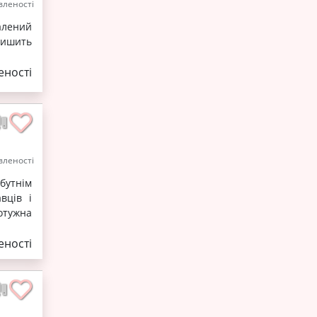
леності
алений
лишить
ності
леності
бутнім
вців і
отужна
ності