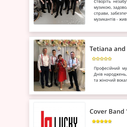
Створіть незаб
музикою, задово
справи, забезпе
музикантів - жив
Tetiana an
Професійний му
Днів народжень,
та жіночий вока
Cover Band 