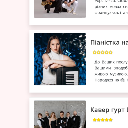
Pop, Disco, Club
різних мовах сві
французька, італі
Піаністка н
До Ваших послу
Вашими вподоба
живою музикою, 
Народження 🎂, К
Кавер гурт 