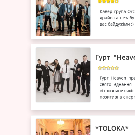
Кавер група Orc
драйв та незабу
вас байдужіми :
Гурт "Heav
Гурт Heaven пр
свято єднання 
вітчизняних,як
позитивна енерг
*TOLOKA*