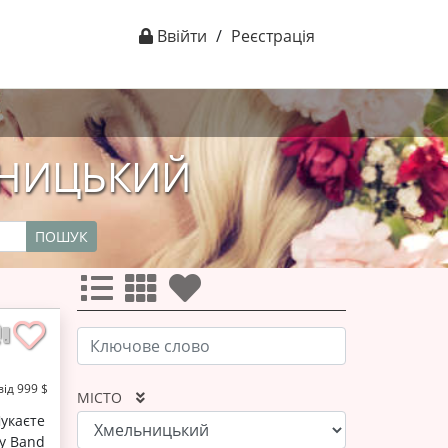
Ввійти
/
Реєстрація
ЬНИЦЬКИЙ
ПОШУК
від 999 $
МІСТО
укаєте
ry Band