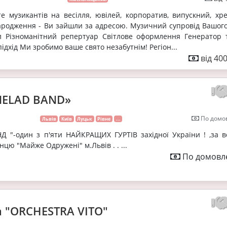
 музикантів на весілля, ювілей, корпоратив, випускний, хре
ародження - Ви зайшли за адресою. Музичний супровід Вашого
л Різноманітний репертуар Світлове оформлення Генератор 
ідхід Ми зробимо ваше свято незабутнім! Регіон...
від 40
MELAD BAND»
По домов
Львів
Київ
Луцьк
Рівне
...
 "-один з п'яти НАЙКРАЩИХ ГУРТІВ західної України ! ,за в
цю "Майже Одружені" м.Львів . . ...
По домовле
а "ORCHESTRA VITO"