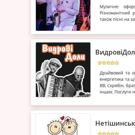
Музичне оформ
Різноманітний р
також пісні на з
ВидровіДол
Драйвовий та о
енергетика та ці
ВВ, Скрябін, Бра
інших. Послуги н
Нетішинські