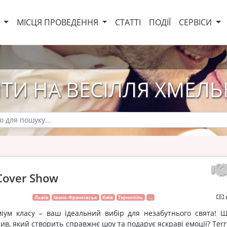
И
МІСЦЯ ПРОВЕДЕННЯ
СТАТТІ
ПОДІЇ
СЕРВІСИ
ТИ НА ВЕСІЛЛЯ ХМЕЛ
Cover Show
Львів
Івано-Франківськ
Київ
Тернопіль
...
міум класу – ваш ідеальний вибір для незабутнього свята! Ш
ив, який створить справжнє шоу та подарує яскраві емоції? Ter