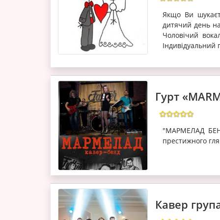
Якщо Ви шукаєте
дитячий день н
Чоловічий вока
Індивідуальний п
Гурт «MAR
"МАРМЕЛАД БЕНД
престижного глян
Кавер груп