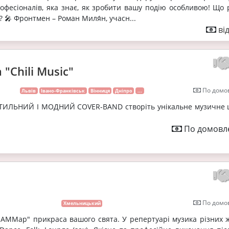
офесіоналів, яка знає, як зробити вашу подію особливою! Що 
 🎤 Фронтмен – Роман Миля́н, учасн...
ві
 "Chili Music"
По домов
Львів
Івано-Франківськ
Вінниця
Дніпро
...
– СТИЛЬНИЙ І МОДНИЙ COVER-BAND створіть унікальне музичне 
По домовле
По домов
Хмельницький
АММар" прикраса вашого свята. У репертуарі музика різних ж