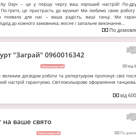
cky Day» – це у першу чергу ваш хороший настрій! По-дру
! По-третє, це пристрасть до музики! Ми любимо свою роботу
а похвала для нас – ваша радість, ваші танці. Ми гаран
ідхід до кожного замовника, якісне і запальне виконання...
По домовле
урт "Заграй" 0960016342
від 
Хмельницький
 великим досвідом роботи та репертуаром пропонує свої посл
ний настрій гарантуємо. Світлокольорове оформлення танцюва
від 60
т на ваше свято
По домов
Хмельницький