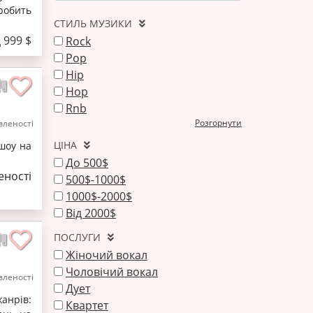
робить
СТИЛЬ МУЗИКИ
д 999 $
Rock
Pop
Hip
Hop
Rnb
Розгорнути
леності
ЦІНА
шоу на
До 500$
ності
500$-1000$
1000$-2000$
Від 2000$
ПОСЛУГИ
Жіночий вокал
Чоловічий вокал
леності
Дует
анрів:
Квартет