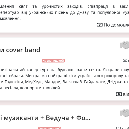
лення свят та урочистих заходів, співпраця з закл
епертуар від українських пісень до джазу та популярної муз
амовлення.
По домовле
и cover band
Хмельницький
ригінальний кавер гурт на будь-яке ваше свято. Яскраве шоу
каві образи. Ми граємо найкращі хіти українського рокнролу та
ти Гадюкіни, МедХедс, Мандри, Вася клаб, Гайдамаки, Дзідзьо та
а весілля, корпоратив, ювілей.
ві
 музиканти + Ведуча + Фо...
від 
Хмельницький