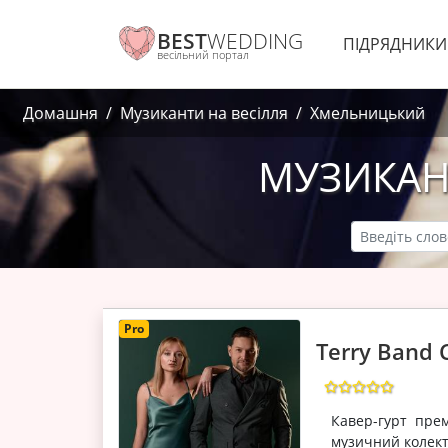
BEST
WEDDING
ПІДРЯДНИК
весільний портал
Домашня
Музиканти на весілля
Хмельницький
МУЗИКАН
Pro
Terry Band 
Кавер-гурт пре
музичний колект