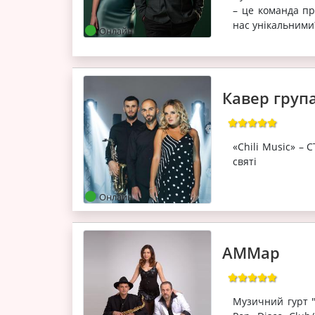
– це команда пр
нас унікальними?
Онлайн
Кавер група
«Chili Music» 
святі
Онлайн
АММар
Музичний гурт "