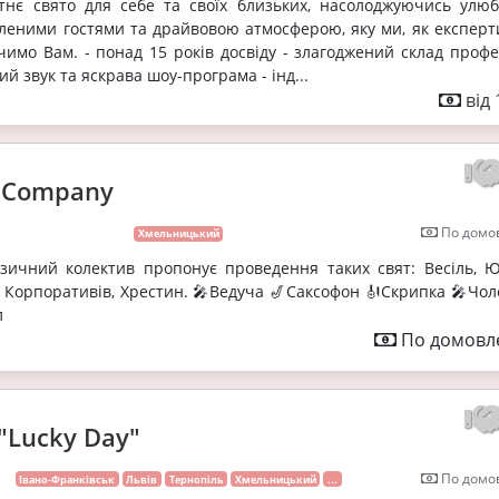
утнє свято для себе та своїх близьких, насолоджуючись улю
леними гостями та драйвовою атмосферою, яку ми, як експерти
чимо Вам. - понад 15 років досвіду - злагоджений склад профе
ий звук та яскрава шоу-програма - інд...
від 
d Company
По домов
Хмельницький
зичний колектив пропонує проведення таких свят: Весіль, Юв
 Корпоративів, Хрестин. 🎤Ведуча 🎷Саксофон 🎻Скрипка 🎤Чол
л
По домовле
"Lucky Day"
По домов
Івано-Франківськ
Львів
Тернопіль
Хмельницький
...