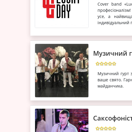
Сover band «Lu
професіоналізм
усе, а найвищ
індивідуальний п
Музичний г
Музичний гурт з
ваше свято. Гар
майданчика.
Саксофоніс