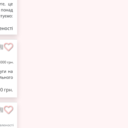
ге, це
 понад
туємо:
ності
6000 грн.
уги на
льного
00 грн.
леності