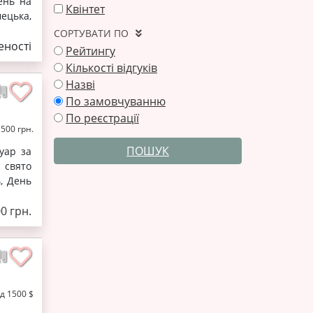
сень на
Квінтет
мецька,
СОРТУВАТИ ПО
ності
Рейтингу
Кількості відгуків
Назві
По замовчуванню
По реєстрації
1500 грн.
ПОШУК
уар за
 свято
, День
00 грн.
ід 1500 $