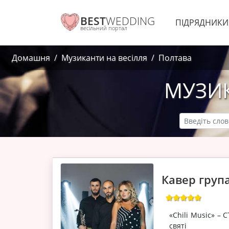
BEST
WEDDING
ПІДРЯДНИК
весільний портал
Домашня
Музиканти на весілля
Полтава
МУЗИК
Кавер група
«Chili Music» 
святі