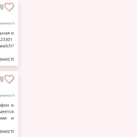
леності
ьная и
3301
watch?
ності
леності
офон и
меется
лями и
ності