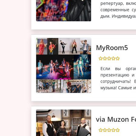
репертуар, вкл
современные су
дым. Индивидуал
MyRoom5
Если вы орган
презентацию и 
сотрудничать!
музыка! Самые из
via Muzon F