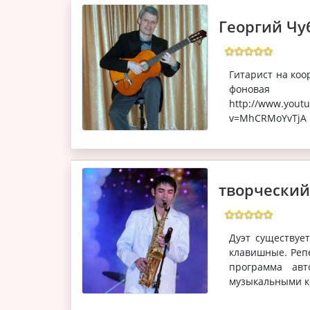
Георгий Чу
Гитарист на коо
фоновая м
http://www.yo
v=MhCRMoYvTjA
творческий
Дуэт существует
клавишные. Реп
программа авт
музыкальными ко