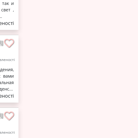
 так и
свет ,
.
ності
леності
дения,
с вами
альная
енс...
ності
леності