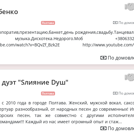
бенко
По домов
Полтава
рпоратив,презентацию,банкет,день рождения,свадьбу.Танцевал
узыка.Дискотека.Недорого.Моб +38063322
utube.com/watch?v=BQvZf_Bzk2E http://www.youtube.com/
По домовле
 дуэт "Sлияние Dуш"
По домов
Полтава
 с 2010 года в городе Полтава. Женский, мужской вокал, сакс
ертуар разнообразный, от народных песен до современных! И
орских песен, так же совместно с другими исполните
мандами!!! Каждый из нас имеет огромный опыт и стаж...
По домовле