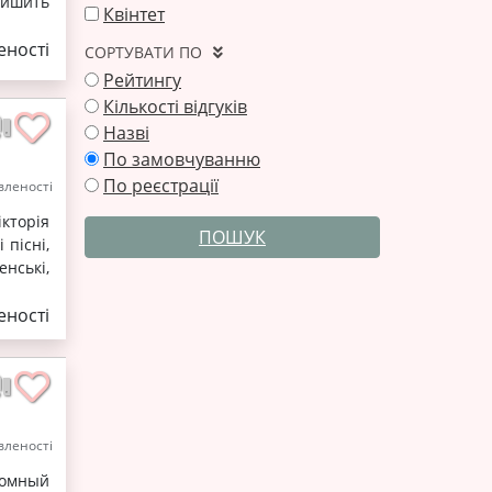
лишить
Квінтет
ності
СОРТУВАТИ ПО
Рейтингу
Кількості відгуків
Назві
По замовчуванню
По реєстрації
леності
кторія
ПОШУК
 пісні,
нські,
ності
леності
ромный