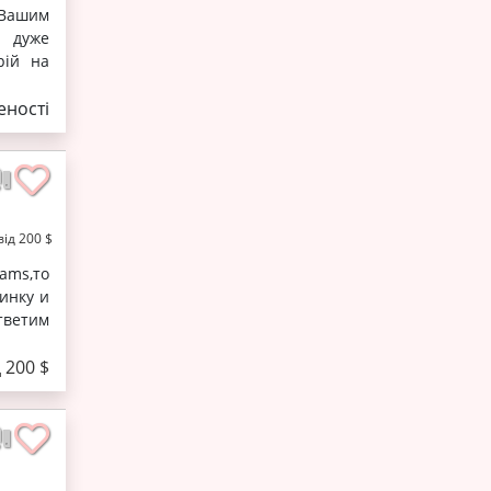
 Вашим
, дуже
рій на
ності
від 200 $
ams,то
инку и
тветим
д 200 $