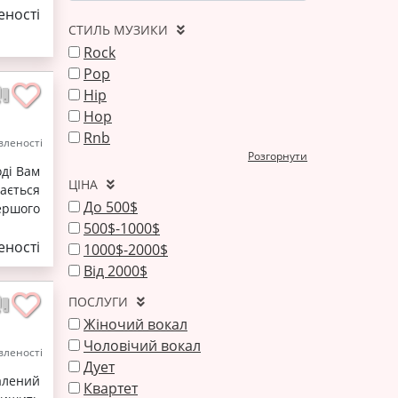
ності
СТИЛЬ МУЗИКИ
Rock
Pop
Hip
Hop
Rnb
леності
Розгорнути
оді Вам
ЦІНА
ається
До 500$
ершого
500$-1000$
ності
1000$-2000$
Від 2000$
ПОСЛУГИ
Жіночий вокал
Чоловічий вокал
леності
Дует
алений
Квартет