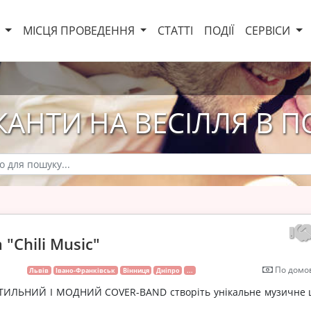
И
МІСЦЯ ПРОВЕДЕННЯ
СТАТТІ
ПОДІЇ
СЕРВІСИ
АНТИ НА ВЕСІЛЛЯ В П
 "Chili Music"
По домов
Львів
Івано-Франківськ
Вінниця
Дніпро
...
– СТИЛЬНИЙ І МОДНИЙ COVER-BAND створіть унікальне музичне 