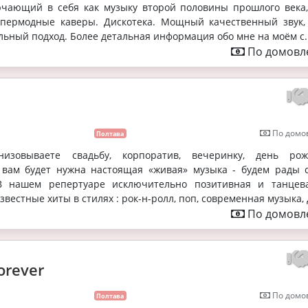
ючающий в себя как музыку второй половины прошлого века,
пермодные каверы. Дискотека. Мощный качественный звук, 
ьный подход. Более детальная информация обо мне на моём с..
По домовле
По домов
Полтава
изовываете свадьбу, корпоратив, вечеринку, день рож
вам будет нужна настоящая «живая» музыка - будем рады 
 В нашем репертуаре исключительно позитивная и танцев
вестные хиты в стилях : рок-н-ролл, поп, современная музыка, д
По домовле
orever
По домов
Полтава