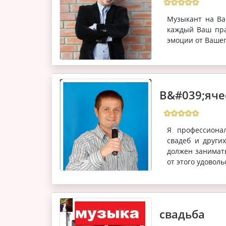
Музыкант на Ва
каждый Ваш пра
эмоции от Вашег
В&#039;яче
Я профессиона
свадеб и други
должен занимат
от этого удоволь
свадьба