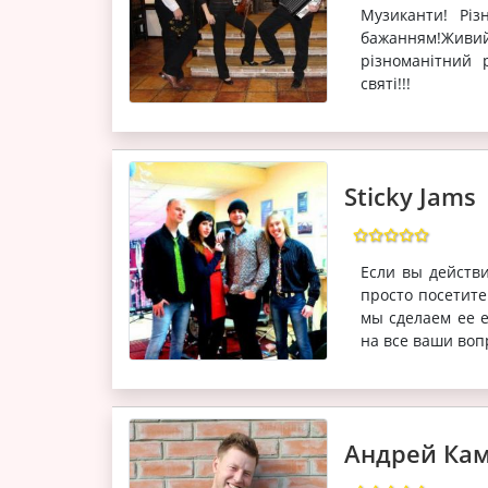
Музиканти! Рі
бажанням!Живий
різноманітний 
святі!!!
Sticky Jams
Если вы действи
просто посетите
мы сделаем ее 
на все ваши воп
Андрей Ка