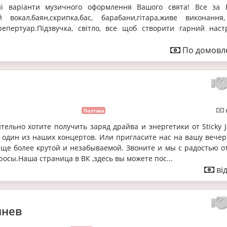
зні варіанти музичного оформлення Вашого свята! Все за
 вокал,баян,скрипка,бас, барабани,гітара,живе виконання
репертуар.Підзвучка, світло, все щоб створити гарний наст
По домовле
Полтава
тельно хотите получить заряд драйва и энергетики от Sticky J
 один из наших концертов. Или пригласите нас на вашу вечер
еще более крутой и незабываемой. Звоните и мы с радостью о
росы.Наша страница в ВК ,здесь вы можете пос...
ві
мнев