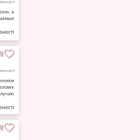
леності
зни, а
ваемые
ності
леності
лением
еловек
олучаю
ності