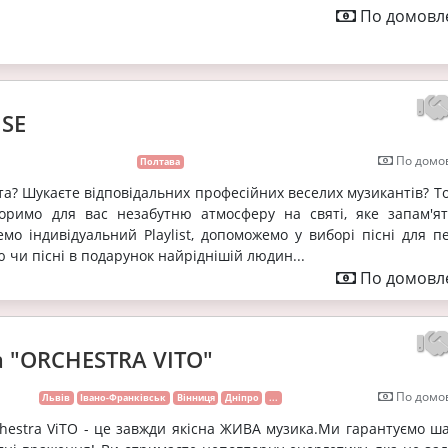
По домовле
SE
По домов
Полтава
ята? Шукаєте відповідальних професійних веселих музикантів? Т
оримо для вас незабутню атмосферу на святі, яке запам'ят
емо індивідуальний Playlist, допоможемо у виборі пісні для п
 чи пісні в подарунок найріднішій людин...
По домовле
а "ORCHESTRA VITO"
По домов
Львів
Івано-Франківськ
Вінниця
Дніпро
...
hestra ViTO - це завжди якiсна ЖИВА музика.Ми гарантуємо ш