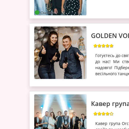
Онлайн
GOLDEN VOI
Готуєтесь до св
до нас! Ми ств
надовго! Підбер
весільного танцю
Кавер груп
Кавер група Orc