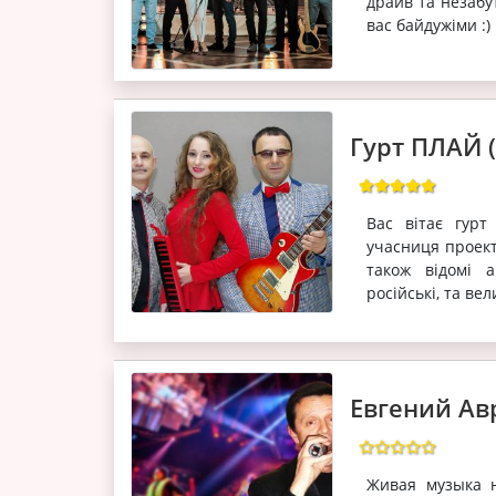
драйв та незабу
вас байдужіми :
Гурт ПЛАЙ (
Вас вітає гурт
учасниця проект
також відомі ан
російські, та ве
Евгений Авр
Живая музыка н