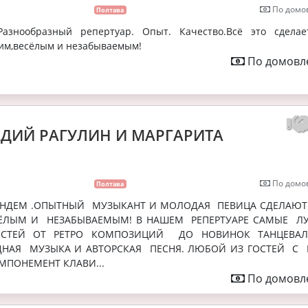
По домов
Полтава
Разнообразный репертуар. Опыт. Качество.Всё это сдела
им,весёлым и незабываемым!
По домовле
АДИЙ РАГУЛИН И МАРГАРИТА
По домов
Полтава
АНДЕМ .ОПЫТНЫЙ МУЗЫКАНТ И МОЛОДАЯ ПЕВИЦА СДЕЛАЮ
ЁЛЫМ И НЕЗАБЫВАЕМЫМ! В НАШЕМ РЕПЕРТУАРЕ САМЫЕ Л
ОСТЕЙ ОТ РЕТРО КОМПОЗИЦИЙ ДО НОВИНОК ТАНЦЕВА
ДНАЯ МУЗЫКА И АВТОРСКАЯ ПЕСНЯ. ЛЮБОЙ ИЗ ГОСТЕЙ С
МПОНЕМЕНТ КЛАВИ...
По домовле