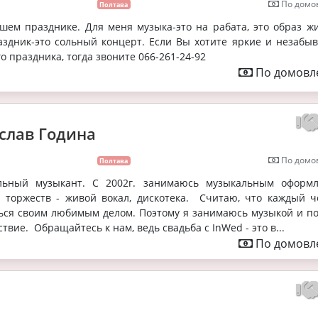
По домов
Полтава
шем празднике. Для меня музыка-это на рабата, это образ жи
здник-это сольный концерт. Если Вы хотите яркие и незабы
о праздника, тогда звоните 066-261-24-92
По домовле
слав Година
По домов
Полтава
льный музыкант. С 2002г. занимаюсь музыкальным оформ
х торжеств - живой вокал, дискотека. Считаю, что каждый ч
ься своим любимым делом. Поэтому я занимаюсь музыкой и п
ствие. Обращайтесь к нам, ведь свадьба с InWed - это в...
По домовле