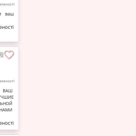
леності
ет ваш
ності
леності
Т ВАШ
УЧШИЕ
ЛЬНОЙ
 НАМИ
ності