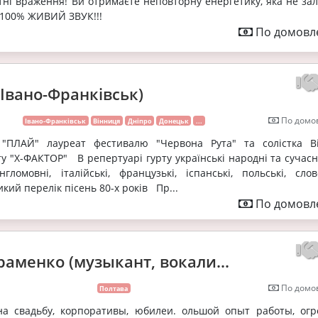
тні враження! Ви отримаєте неповторну енергетику, яка не за
) 100% ЖИВИЙ ЗВУК!!!
По домовле
Івано-Франківськ)
По домов
Івано-Франківськ
Вінниця
Дніпро
Донецьк
...
 "ПЛАЙ" лауреат фестивалю "Червона Рута" та солістка Ві
у "Х-ФАКТОР" В репертуарі гурту українські народні та сучасні
гломовні, італійські, французькі, іспанські, польські, слове
ликий перелік пісень 80-х років Пр...
По домовле
аменко (музыкант, вокали...
По домов
Полтава
а свадьбу, корпоративы, юбилеи. ольшой опыт работы, ог