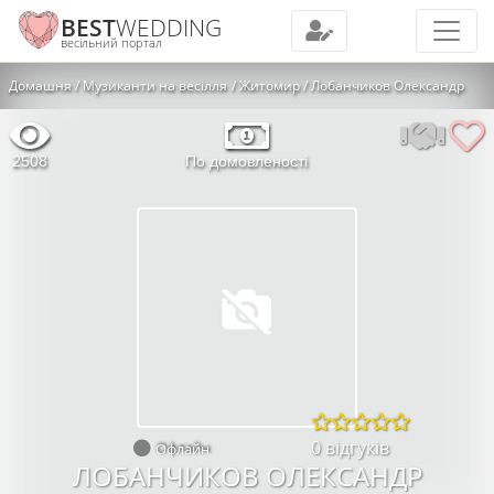
BEST
WEDDING
весільний портал
Домашня
Музиканти на весілля
Житомир
Лобанчиков Олександр
2508
По домовленості
0 відгуків
Офлайн
ЛОБАНЧИКОВ ОЛЕКСАНДР