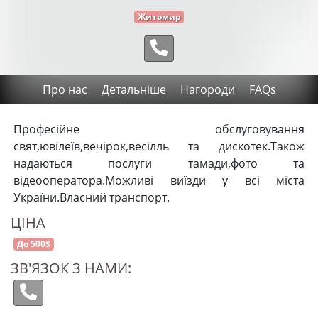
Житомир
Про нас
Детальніше
Нагороди
FAQs
Професійне обслуговування
свят,ювілеїв,вечірок,весілль та дискотек.Також
надаються послуги тамади,фото та
відеооператора.Можливі виїзди у всі міста
України.Власний транспорт.
ЦІНА
До 500$
ЗВ'ЯЗОК З НАМИ: