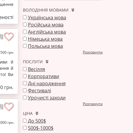
ршення
ВОЛОДІННЯ МОВАМИ
ності
Українська мова
Російська мова
Англійська мова
Німецька мова
Польська мова
Розгорнути
3500 грн.
ПОСЛУГИ
тиви й
ання й
Весілля
то! Ви
Корпоративи
Дні народження
00 грн.
Фестивалі
Урочисті заходи
Розгорнути
ЦІНА
До 500$
5000 грн.
500$-1000$