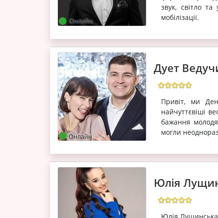
звук, світло т
мобілізації.
Онлайн
Дует Ведучи
Привіт, ми Де
найчуттєвіші ве
бажання молодят
могли неодноразо
Онлайн
Юлія Лущи
Юлія Лущинська -