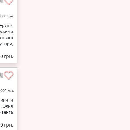
4000 грн.
урсно-
рскими
живого
узыри,
00 грн.
8000 грн.
ники и
т Юлия
ивента
00 грн.