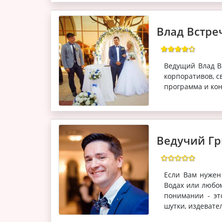
Влад Встре
Ведущий Влад В
корпоративов, с
программа и ко
Ведучий Гр
Если Вам нужен
Водах или любом
понимании - эт
шутки, издевател