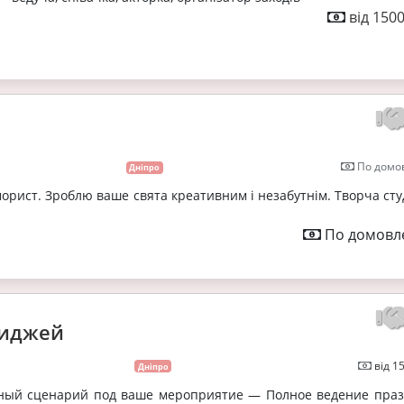
від 1500
По домов
Дніпро
орист. Зроблю ваше свята креативним і незабутнім. Творча сту
По домовле
иджей
від 1
Дніпро
ый сценарий под ваше мероприятие — Полное ведение праз