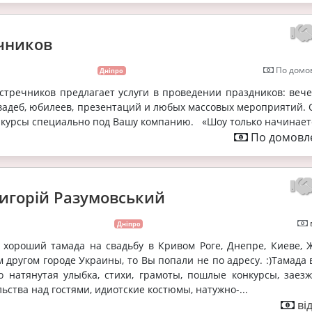
чников
По домов
Дніпро
стречников предлагает услуги в проведении праздников: вече
вадеб, юбилеев, презентаций и любых массовых мероприятий. 
нкурсы специально под Вашу компанию. «Шоу только начинает
По домовле
игорій Разумовський
Дніпро
 хороший тамада на свадьбу в Кривом Роге, Днепре, Киеве, 
 другом городе Украины, то Вы попали не по адресу. :)Тамада 
о натянутая улыбка, стихи, грамоты, пошлые конкурсы, заез
ьства над гостями, идиотские костюмы, натужно-...
ві