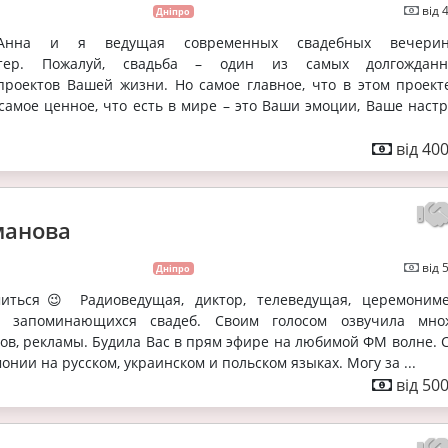
від 
Дніпро
Анна и я ведущая современных свадебных вечери
стер. Пожалуй, свадьба – один из самых долгождан
проектов Вашей жизни. Но самое главное, что в этом проект
самое ценное, что есть в мире – это Ваши эмоции, Ваше настр
від 40
манова
від 
Дніпро
миться😉 Радиоведущая, диктор, телеведущая, церемониме
 запоминающихся свадеб. Своим голосом озвучила мно
ов, рекламы. Будила Вас в прям эфире на любимой ФМ волне. 
онии на русском, украинском и польском языках. Могу за ...
від 50