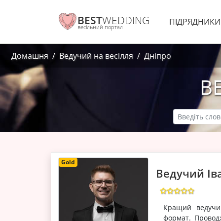
BEST
WEDDING
ПІДРЯДНИК
весільний портал
Домашня
Ведучий на весілля
Дніпро
В
Gold
Ведучий Ів
Кращий ведучий
формат. Проводж