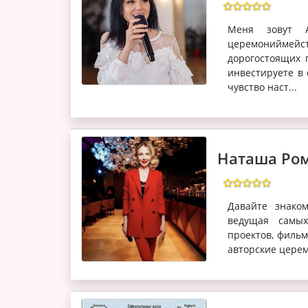
Меня зовут 
церемониймей
дорогостоящих 
инвестируете в 
чувство наст...
Наташа Ро
Давайте знако
ведущая самых
проектов, фильм
авторские церем