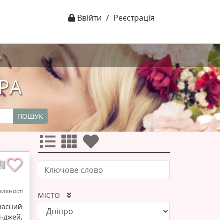
Ввійти
/
Реєстрація
РА
ПОШУК
леності
МІСТО
часний
-джей,