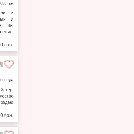
4000 грн.
нок и
ных и
е – Вы
оение,
00 грн.
5000 грн.
йстер,
жество
Создаю
00 грн.