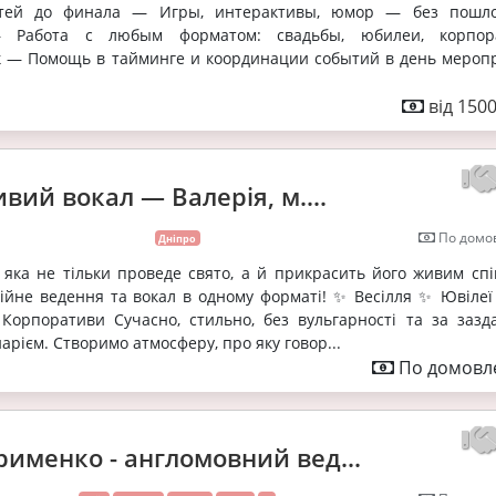
стей до финала — Игры, интерактивы, юмор — без пошл
 Работа с любым форматом: свадьбы, юбилеи, корпор
к — Помощь в тайминге и координации событий в день мероп
від 1500
вий вокал — Валерія, м....
По домов
Дніпро
 яка не тільки проведе свято, а й прикрасить його живим спі
ійне ведення та вокал в одному форматі! ✨ Весілля ✨ Ювілеї
орпоративи Сучасно, стильно, без вульгарності та за зазда
арієм. Створимо атмосферу, про яку говор...
По домовле
рименко - англомовний вед...