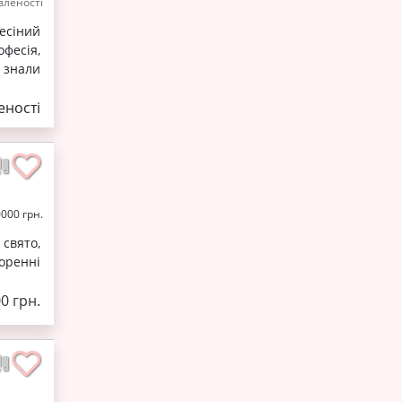
леності
есіний
офесія,
 знали
ності
0000 грн.
свято,
оренні
0 грн.