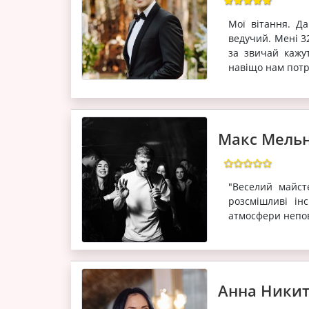
Мої вітання. Д
ведучий. Мені 3
за звичай кажут
навіщо нам потрі
Макс Мель
"Веселий майст
розсмішливі ін
атмосфери непов
Анна Ники