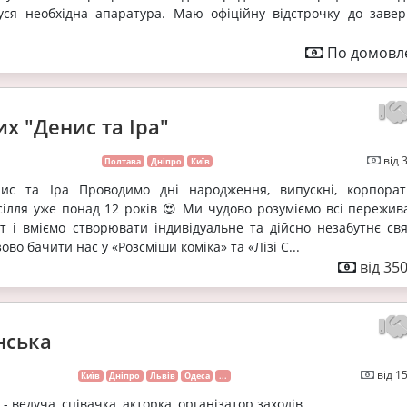
а уся необхідна апаратура. Маю офіційну відстрочку до заве
По домовле
х "Денис та Іра"
від 
Полтава
Дніпро
Київ
нис та Іра Проводимо дні народження, випускні, корпора
сілля уже понад 12 років 😍 Ми чудово розуміємо всі пережив
 і вміємо створювати індивідуальне та дійсно незабутнє свя
во бачити нас у «Розсміши коміка» та «Лізі С...
від 35
нська
від 1
Київ
Дніпро
Львів
Одеса
...
 ведуча, співачка, акторка, організатор заходів