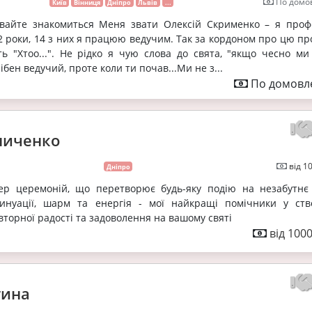
По домов
Київ
Вінниця
Дніпро
Львів
...
авайте знакомиться Меня звати Олексій Скрименко – я проф
2 роки, 14 з них я працюю ведучим. Так за кордоном про цю пр
ь "Хтоо...". Не рідко я чую слова до свята, "якщо чесно ми
бен ведучий, проте коли ти почав...Ми не з...
По домовле
ниченко
від 1
Дніпро
ер церемоній, що перетворює будь-яку подію на незабутнє 
синуації, шарм та енергія - мої найкращі помічники у ств
торної радості та задоволення на вашому святі
від 1000
тина