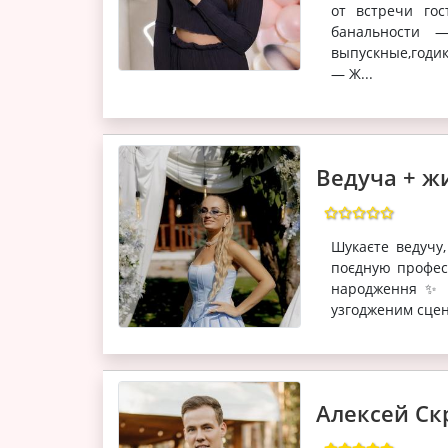
от встречи го
банальности —
выпускные,годи
— Ж...
Ведуча + жи
Шукаєте ведучу,
поєдную профес
народження ✨ К
узгодженим сцен
Алексей Ск