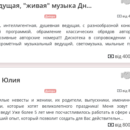
дущая, "живая" музыка Дн...
від 
Дніпро
, интеллигентная, душевная ведущая, с разнообразной конк
ой программой, обрамление классических обрядов авто
юзивные авторские номера!!! Дискотека в сопровождении 
скромётный музыкальный ведущий, светомузыка, мыльные п
від 40
о Юлия
від 
Дніпро
илые невесты и женихи, их родители, выпускники, именин
и, которые хотят великолепного праздника! Меня зову
 веду! Уже более 5 лет мне посчастливилось работать в сфере 
ший опыт, который позволит создать для Вас действительн...
від 80