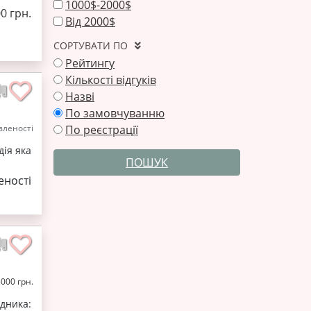
1000$-2000$
0 грн.
Від 2000$
СОРТУВАТИ ПО
Рейтингу
Кількості відгуків
Назві
По замовчуванню
По реєстрації
леності
дія яка
ПОШУК
ності
5000 грн.
дника: