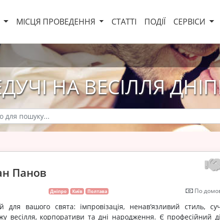
И
МІСЦЯ ПРОВЕДЕННЯ
СТАТТІ
ПОДІЇ
СЕРВІСИ
ЕДУЧІ НА ВЕСІЛЛЯ ДНІП
ан Панов
По домов
Дніпро
Київ
Полтава
 для вашого свята: імпровізація, ненав’язливий стиль, су
у весілля, корпоративи та дні народження. Є професійний ді