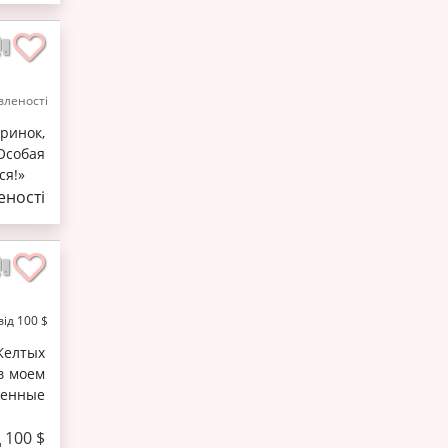
леності
ринок,
Особая
ся!»
ності
від 100 $
Желтых
в моем
женные
д 100 $