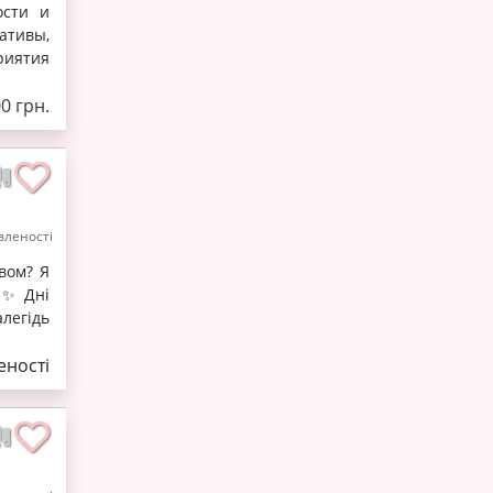
ости и
ативы,
риятия
0 грн.
леності
вом? Я
 ✨ Дні
легідь
ності