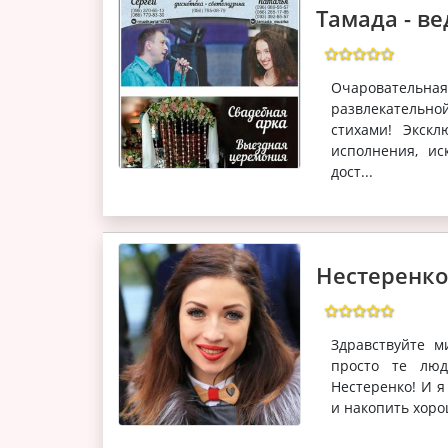
Тамада - ве
Очаровательная
развлекательн
стихами! Экскл
исполнения, и
дост...
Нестеренк
Здравствуйте м
просто те люд
Нестеренко! И я
и накопить хоро