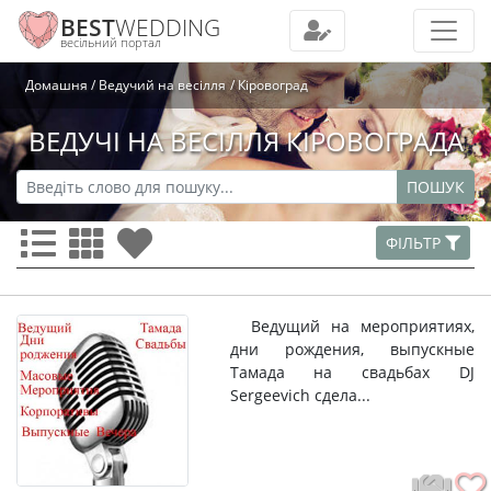
BEST
WEDDING
весільний портал
Домашня
Ведучий на весілля
Кіровоград
ВЕДУЧІ НА ВЕСІЛЛЯ КІРОВОГРАДА
ПОШУК
ФІЛЬТР
Ведущий на мероприятиях,
дни рождения, выпускные
Тамада на свадьбах DJ
Sergeevich сдела...