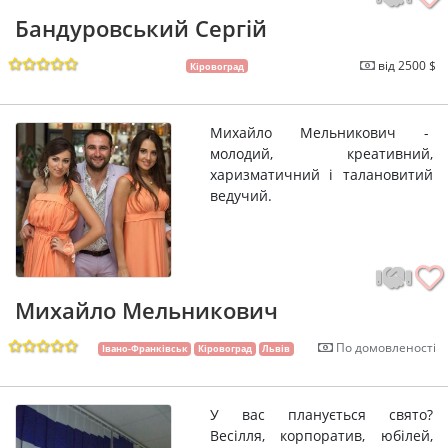
Бандуровський Сергій
від 2500 $
Кіровоград
Михайло Мельникович -
молодий, креативний,
харизматичний і талановитий
ведучий.
Михайло Мельникович
По домовленості
Івано-Франківськ
Кіровоград
Львів
У вас планується свято?
Весілля, корпоратив, юбілей,