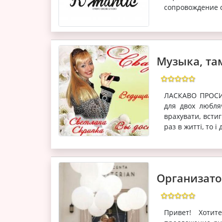
сопровождение с
Музыка, там
ЛАСКАВО ПРОСИМ
для двох любляч
врахувати, встиг
раз в житті, то і
Организато
Привет! Хоти