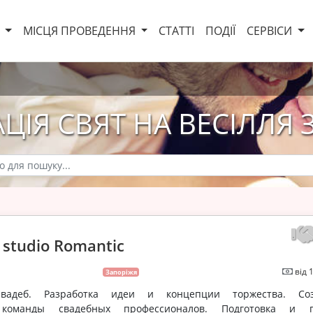
И
МІСЦЯ ПРОВЕДЕННЯ
СТАТТІ
ПОДІЇ
СЕРВІСИ
ЦІЯ СВЯТ НА ВЕСІЛЛЯ
 studio Romantic
від 
Запоріжя
свадеб. Разработка идеи и концепции торжества. Соз
 команды свадебных профессионалов. Подготовка и п