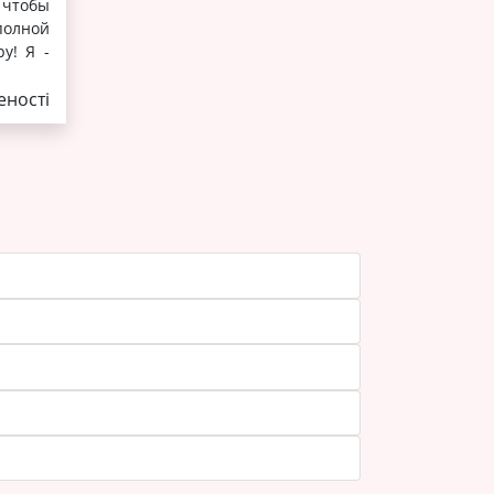
, чтобы
полной
у! Я -
ності