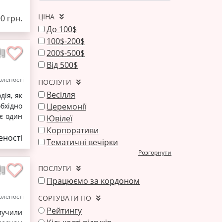
ЦІНА
00 грн.
До 100$
100$-200$
200$-500$
Від 500$
леності
ПОСЛУГИ
Весілля
ія, як
Церемонії
бхідно
ає один
Ювілеї
Корпоративи
ності
Тематичні вечірки
Розгорнути
ПОСЛУГИ
Працюємо за кордоном
леності
СОРТУВАТИ ПО
Рейтингу
учили