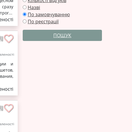
Кількості відгуків
десном
 сразу
Назві
рог...
По замовчуванню
ності
По реєстрації
ПОШУК
леності
ации и
шетов,
ания,
ності
леності