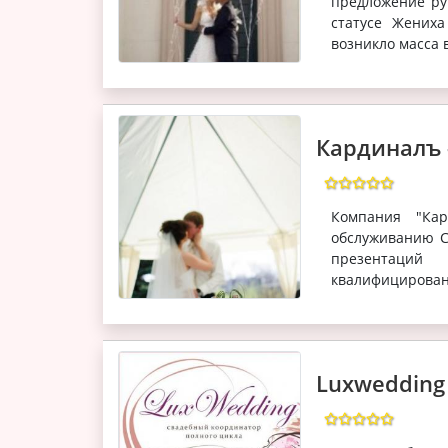
предложение ру
статусе Жениха
возникло масса 
Кардиналъ 
Компания "Кар
обслуживанию С
презентаций
квалифицирован
Luxwedding