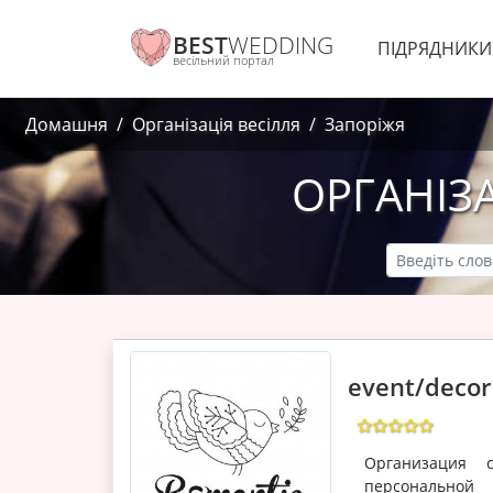
BEST
WEDDING
ПІДРЯДНИК
весільний портал
Домашня
Організація весілля
Запоріжя
ОРГАНІЗА
event/decor
Организация 
персональной