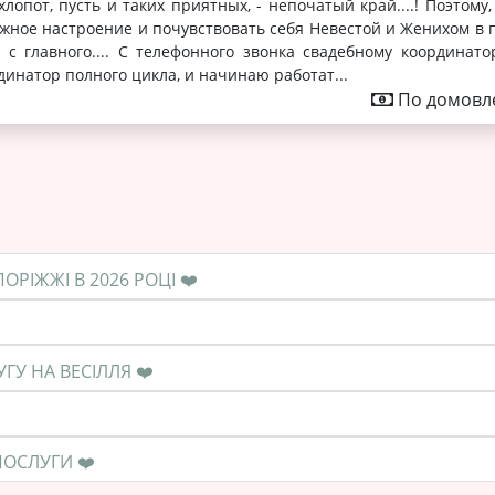
лопот, пусть и таких приятных, - непочатый край....! Поэтому
ужное настроение и почувствовать себя Невестой и Женихом в 
 с главного.... C телефонного звонка свадебному координатор
инатор полного цикла, и начинаю работат...
По домовле
❤️ ЯКА СЕРЕДНЯ ЦІНА НА ПОСЛУГУ В ЗАПОРІЖЖІ В 2026 РОЦІ ❤️
❤️ КОЛИ НЕОБХІДНО ЗАМОВЛЯТИ ПОСЛУГУ НА ВЕСІЛЛЯ ❤️
❤️ ЯК ПРАВИЛЬНО РОЗРАХУВАТИСЯ ЗА ПОСЛУГИ ❤️