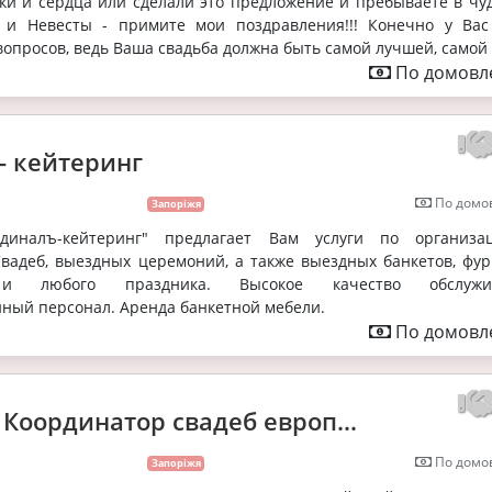
ки и сердца или сделали это предложение и пребываете в чу
 и Невесты - примите мои поздравления!!! Конечно у Вас
вопросов, ведь Ваша свадьба должна быть самой лучшей, самой т
По домовле
- кейтеринг
По домов
Запоріжя
диналъ-кейтеринг" предлагает Вам услуги по организ
вадеб, выездных церемоний, а также выездных банкетов, фур
 и любого праздника. Высокое качество обслужив
ный персонал. Аренда банкетной мебели.
По домовле
 Координатор свадеб европ...
По домов
Запоріжя