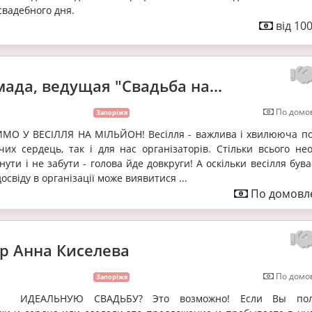
вадебного дня.
від 10
ада, ведущая "Свадьба на...
По домов
Запоріжя
О У ВЕСІЛЛЯ НА МІЛЬЙОН! Весілля - важлива і хвилююча под
их сердець, так і для нас організаторів. Стільки всього нео
нути і не забути - голова йде довкруги! А оскільки весілля був
 досвіду в організації може виявитися ...
По домовле
р Анна Киселева
По домов
Запоріжя
те ИДЕАЛЬНУЮ СВАДЬБУ? Это возможно! Если Вы пол