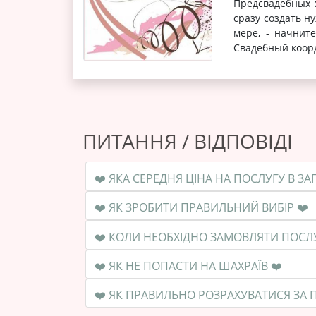
Предсвадебных х
сразу создать н
мере, - начните
Свадебный коорд
ПИТАННЯ / ВІДПОВІДІ
❤️ ЯК ЗРОБИТИ ПРАВИЛЬНИЙ ВИБІР ❤️
❤️ ЯК НЕ ПОПАСТИ НА ШАХРАЇВ ❤️