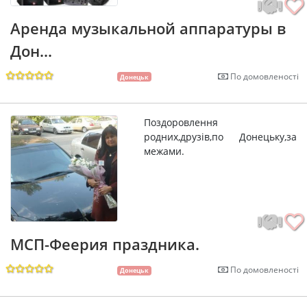
Аренда музыкальной аппаратуры в
Дон...
По домовленості
Донецьк
Поздоровлення
родних,друзiв,по Донецьку,за
межами.
МСП-Феерия праздника.
По домовленості
Донецьк