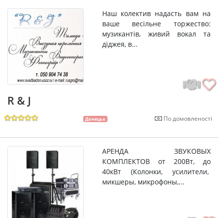
Наш колектив надасть вам на
ваше весільне торжество:
музикантів, живий вокал та
діджея, в...
R & J
По домовленості
Донецьк
АРЕНДА ЗВУКОВЫХ
КОМПЛЕКТОВ от 200Вт, до
40кВт (Колонки, усилители,
микшеры, микрофоны,...