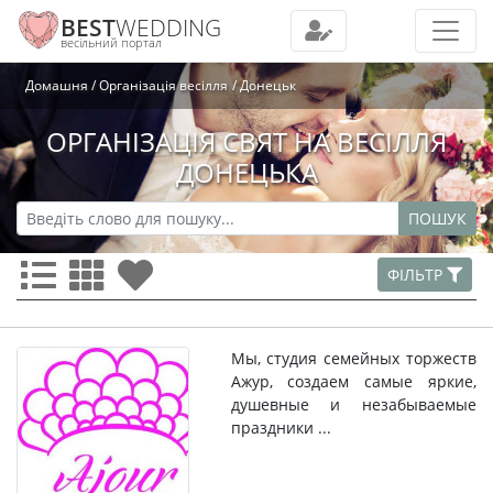
BEST
WEDDING
весільний портал
Домашня
Організація весілля
Донецьк
ОРГАНІЗАЦІЯ СВЯТ НА ВЕСІЛЛЯ
ДОНЕЦЬКА
ПОШУК
ФІЛЬТР
Мы, студия семейных торжеств
Ажур, создаем самые яркие,
душевные и незабываемые
праздники ...