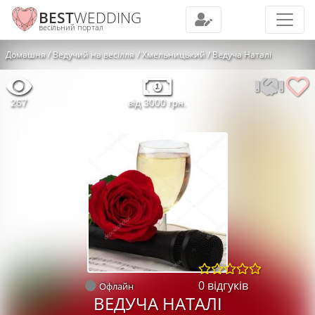
BEST
WEDDING
весільний портал
Домашня
Ведучий на весілля
Хмельницький
Ведуча Наталі
267
від 3000 грн.
0 відгуків
Офлайн
ВЕДУЧА НАТАЛІ