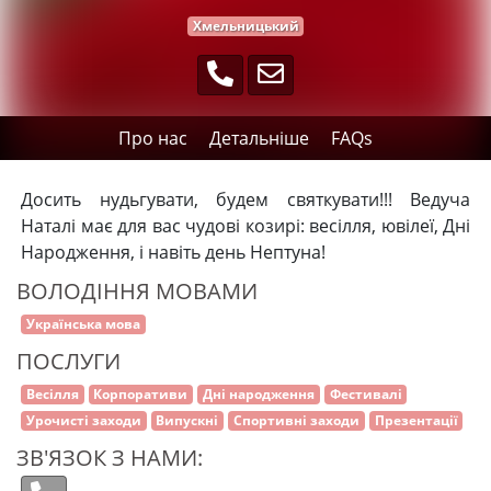
Хмельницький
Про нас
Детальніше
FAQs
Досить нудьгувати, будем святкувати!!! Ведуча
Наталі має для вас чудові козирі: весілля, ювілеї, Дні
Народження, і навіть день Нептуна!
ВОЛОДІННЯ МОВАМИ
Українська мова
ПОСЛУГИ
Весілля
Корпоративи
Дні народження
Фестивалі
Урочисті заходи
Випускні
Спортивні заходи
Презентації
ЗВ'ЯЗОК З НАМИ: