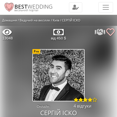
BEST
WEDDING
весільний портал
Домашня
Ведучий на весілля
Київ
СЕРГІЙ ІСКО
13048
від 450 $
Pro
4 відгуки
Онлайн
СЕРГІЙ ІСКО