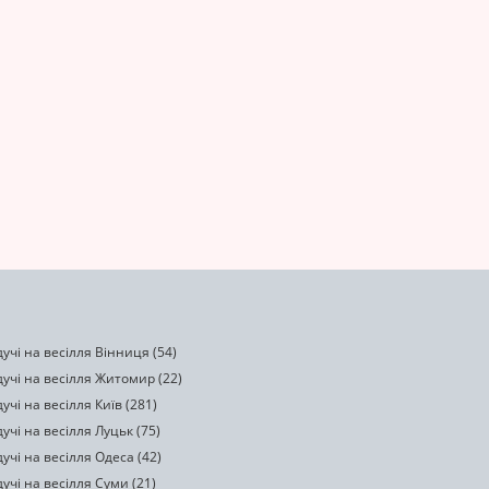
учі на весілля Вінниця (54)
учі на весілля Житомир (22)
учі на весілля Київ (281)
учі на весілля Луцьк (75)
учі на весілля Одеса (42)
учі на весілля Суми (21)