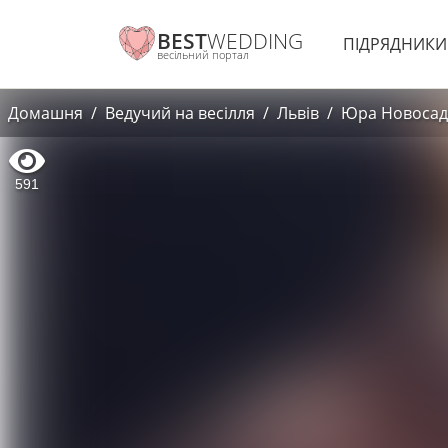
BEST
WEDDING
ПІДРЯДНИК
весільний портал
Домашня
Ведучий на весілля
Львів
Юра Новосад 
591