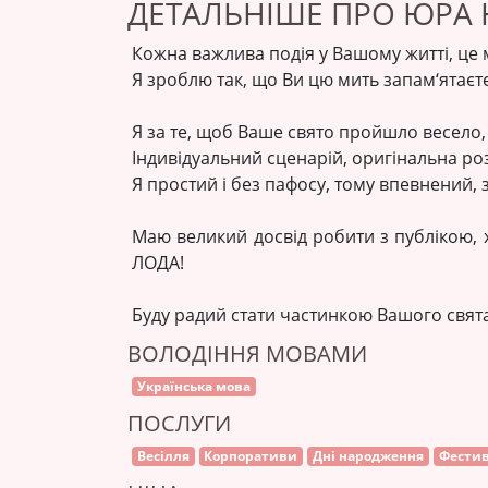
ДЕТАЛЬНІШЕ ПРО ЮРА 
Кожна важлива подія у Вашому житті, це м
Я зроблю так, що Ви цю мить запам‘ятаєте
Я за те, щоб Ваше свято пройшло весело, 
Індивідуальний сценарій, оригінальна р
Я простий і без пафосу, тому впевнений, 
Маю великий досвід робити з публікою, х
ЛОДА!
Буду радий стати частинкою Вашого свята
ВОЛОДІННЯ МОВАМИ
Українська мова
ПОСЛУГИ
Весілля
Корпоративи
Дні народження
Фестив