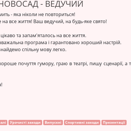
НОВОСАД - ВЕДУЧИЙ
ить - яка ніколи не повториться!
 на все життя! Ваш ведучий, на будь-яке свято!
цікаво та запам'яталось на все життя.
озважальна програма і гарантовано хороший настрій.
знайдемо спільну мову легко.
ороше почуття гумору, граю в театрі, пишу сценарії, а т
!
алі
Урочисті заходи
Випускні
Спортивні заходи
Презентації