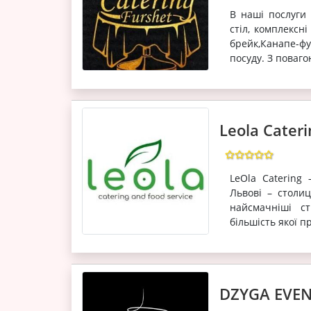
В наші послуги 
стіл, комплексн
брейк,Канапе-фу
посуду. З поваго
Leola Cateri
LeОla Catering
Львові – столи
найсмачніші ст
більшість якої п
DZYGA EVEN