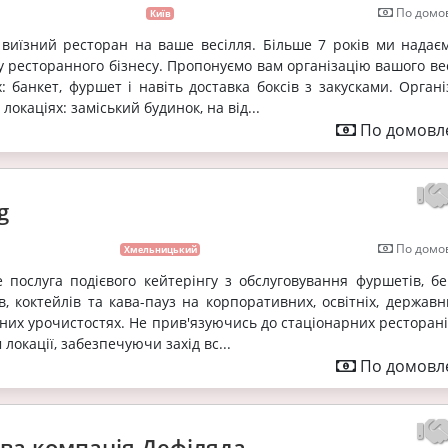
По домов
Київ
- виїзний ресторан на ваше весілля. Більше 7 років ми надаєм
у ресторанного бізнесу. Пропонуємо вам організацію вашого ве
: банкет, фуршет і навіть доставка боксів з закусками. Орган
локаціях: заміський будинок, на від...
По домовле
g
По домов
Хмельницький
е послуга подієвого кейтерінгу з обслуговування фуршетів, бе
в, коктейлів та кава-пауз на корпоративних, освітніх, державн
тних урочистостях. Не прив'язуючись до стаціонарних ресторані
 локації, забезпечуючи захід вс...
По домовле
ва компанія Дефіляда