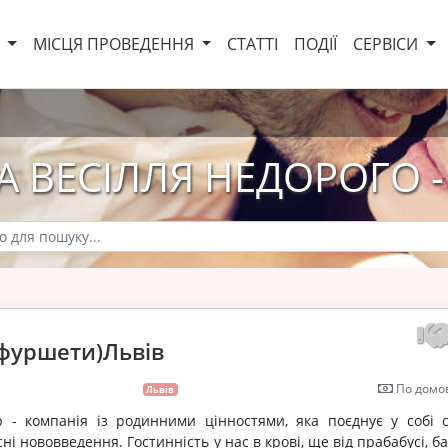
И
МІСЦЯ ПРОВЕДЕННЯ
СТАТТІ
ПОДІЇ
СЕРВІСИ
 ВЕСІЛЛЯ НЕДОРОГО -
фуршети)Львів
По домов
Львів
 - компанія із родинними цінностями, яка поєднує у собі с
ні нововведення. Гостинність у нас в крові, ще від прабабусі, ба