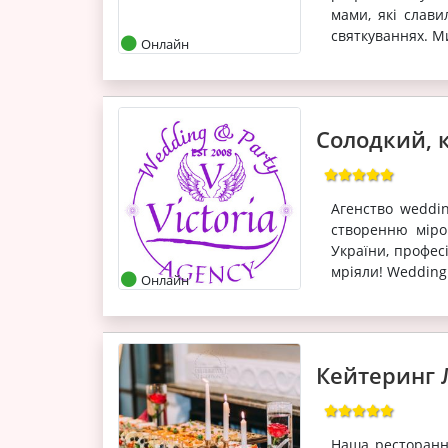
мами, які слави
святкуваннях. М
Онлайн
Солодкий, 
Агенство wedding
створенню міро
України, профес
мріяли! Wedding 
Онлайн
Кейтеринг 
Наша ресторанн