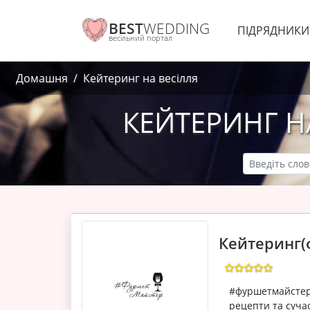
BEST
WEDDING
ПІДРЯДНИК
весільний портал
Домашня
Кейтеринг на весілля
КЕЙТЕРИНГ НА
Кейтеринг(
#фуршетмайстер
рецепти та сучас