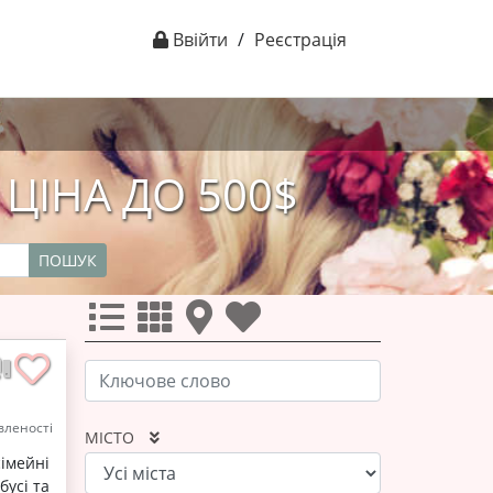
Ввійти
/
Реєстрація
 ЦІНА ДО 500$
ПОШУК
леності
МІСТО
імейні
бусі та