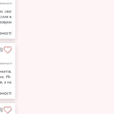
леності
о свої
сілля в
ізовуєм
ності
леності
нкетів,
их, PR-
в, а на
ності