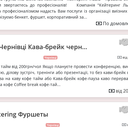
Ви звертаєтесь до професіоналів! Компанія "Кейтеринг Льв
 професіоналізмом надасть Вам послуги із організації виїзних
ізуємо бенкет, фуршет, корпоративний за...
По домовле
Чернівці Кава-брейк черн...
від
Чернівці
 тайм від 200грн/чол Якщо плануєте провести конференцію, вис
ію, ділову зустріч, тренінги або презентації, то без кави-брейк
ва на каву кофе тайм або Кава-брейк кофе-пауза каво перерва
 кофе Coffee break кофе-тай...
від 2
atering Фуршеты
Чернівці