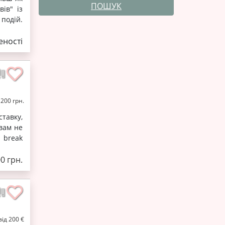
ПОШУК
ів" із
 подій.
ності
 200 грн.
тавку,
 вам не
 break
00 грн.
від 200 €