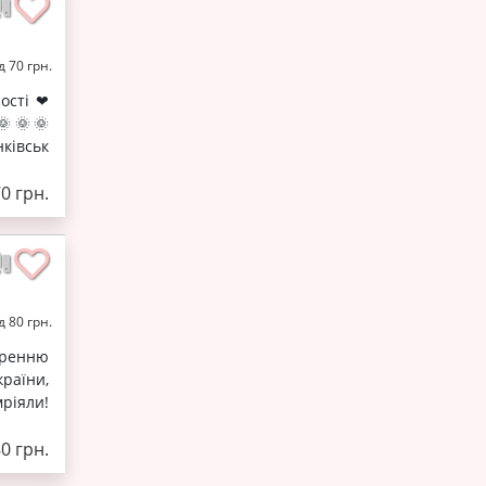
д 70 грн.
ості ❤
🌞🌞🌞
івськ
70 грн.
д 80 грн.
воренню
раїни,
мріяли!
80 грн.