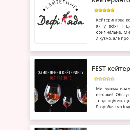
Кейтерингова ко
як у всіх» і ц
оригінальне. Ми
лікуємо, але про
FEST кейте
Ми вміємо враж
вечірки! Обслу
тенденціями, щ
Розробляємо інд