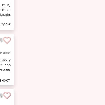
 кенді
; кава-
льців,
д 200 €
леності
цією у
ес про
налів,
ності