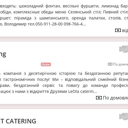
входять: шоколадний фонтан, весільні фуршети, лимонад бар,
і обіди, комплексные обеды меню Селянський стіл; Пивний стіл
ршет; піраміда з шампанського, оренда палатки, столів, сті
ю, Володимир тел.050-911-28-00 098-766-4...
ві
ng
По домов
Львів
 – компанія з десятирічною історією та бездоганною репута
ці гастрономічних послуг Ми – відповідальний сімейний бізн
рави, бездоганний сервіс та повагу до команди професіо
рацює з нами з відкриття Друзями LeOla caterin...
По домовле
T CATERING