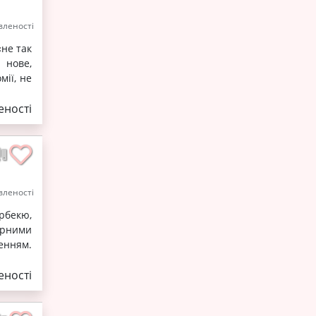
леності
не так
 нове,
мії, не
ності
леності
рбекю,
арними
енням.
ності