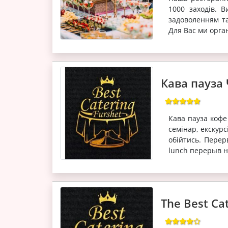
1000 заходів. 
задоволенням та
Для Вас ми орган
Кава пауза 
Кава пауза кофе
семінар, екскурс
обійтись. Перер
lunch перерыв на
The Best C