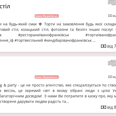
стіл
ві
Івано-Франківськ
и на будь-який смак 🍓 Торти на замовлення будь якої складн
товий стіл, козацький стіл, фотозони та безліч інших послуг 
вськ #рестораниіванофранківськ #тортиіванофранк
ння_іф #тортвесільний #кендібаріванофранківськ ...
від 
ві
Івано-Франківськ
g & party - це не просто агентство, яке спеціалізується по ст
а весіль, це окремий світ в якому зібрані люди з цілої Ук
багаторічним досвідом! З нами Ви потрапите в казку про, яку 
створене дарувати людям радість та...
від 