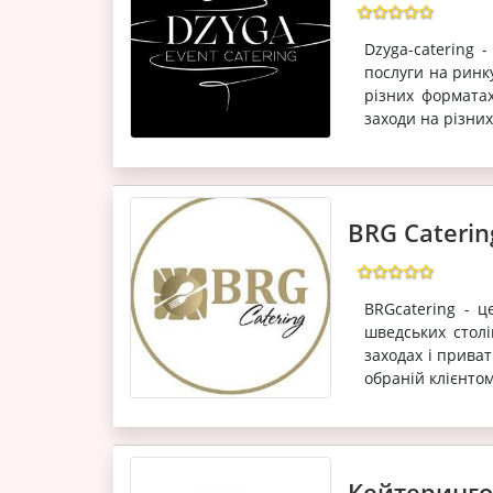
Dzyga-catering 
послуги на ринк
різних форматах
заходи на різних 
BRG Caterin
BRGcatering - ц
шведських столі
заходах і прива
обраній клієнтом
Кейтеринго