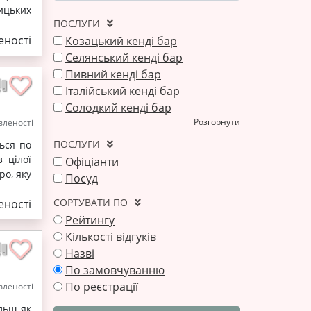
ицьких
ПОСЛУГИ
ності
Козацький кенді бар
Селянський кенді бар
Пивний кенді бар
Італійський кенді бар
Солодкий кенді бар
Розгорнути
леності
ПОСЛУГИ
ться по
 цілої
Офіціанти
ро, яку
Посуд
СОРТУВАТИ ПО
ності
Рейтингу
Кількості відгуків
Назві
По замовчуванню
По реєстрації
леності
льш як