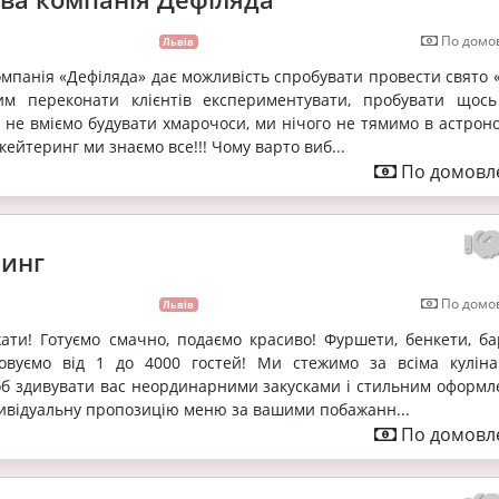
По домов
Львів
мпанія «Дефіляда» дає можливість спробувати провести свято «
им переконати клієнтів експериментувати, пробувати щось
 не вміємо будувати хмарочоси, ми нічого не тямимо в астроно
 кейтеринг ми знаємо все!!! Чому варто виб...
По домовле
ринг
По домов
Львів
ати! Готуємо смачно, подаємо красиво! Фуршети, бенкети, ба
говуємо від 1 до 4000 гостей! Ми стежимо за всіма кулін
об здивувати вас неординарними закусками і стильним оформл
ивідуальну пропозицію меню за вашими побажанн...
По домовле