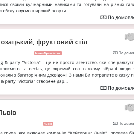
лися своїми кулінарними навиками та готували на різних гал
и обслуговуємо широкий асорти...
По домовле
козацький, фруктовий стіл
По домов
Івано-Франківськ
 & party "Victoria" - це не просто агентство, яке спеціалізує
приємств та весіль, це окремий світ в якому зібрані люди з
іонали з багаторічним досвідом! З нами Ви потрапите в казку п
& party "Victoria" створене дар...
По домовле
Львів
По домов
Львів
а група, яка включає компанію "Кейтеринг Львів" провела бі