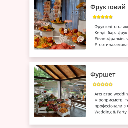
Фруктовий 
Фруктові столик
Кенді бар, фрук
#іванофранкі
#тортиназамовле
Фуршет
Агенство weddin
міроприємств т
професіонали з 
Wedding & Party 