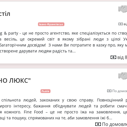
стіл
ві
Івано-Франківськ
g & party - це не просто агентство, яке спеціалізується по ст
а весіль, це окремий світ в якому зібрані люди з цілої Ук
багаторічним досвідом! З нами Ви потрапите в казку про, яку 
створене дарувати людям радість та...
від 
НО ЛЮКС"
По домов
Львів
 спільнота людей, закоханих у свою справу. Повноцінний р
ирого інтересу, бажання об’єднувати людей та робити смач
я кожного. Fine Food – це не просто їжа на замовлення, ц
ці та пошуку, спрямованих на те, аби замовлення їжі б...
По домовле