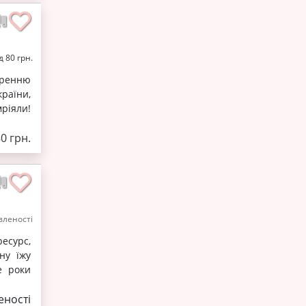
д 80 грн.
воренню
раїни,
мріяли!
80 грн.
леності
есурс,
ну їжу
е роки
ності