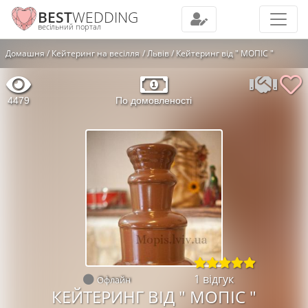
BEST
WEDDING
весільний портал
Домашня
Кейтеринг на весілля
Львів
Кейтеринг від " МОПІС "
4479
По домовленості
1 відгук
Офлайн
КЕЙТЕРИНГ ВІД " МОПІС "