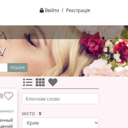
Ввійти
/
Реєстрація
У
ПОШУК
леності
МІСТО
енный
едений