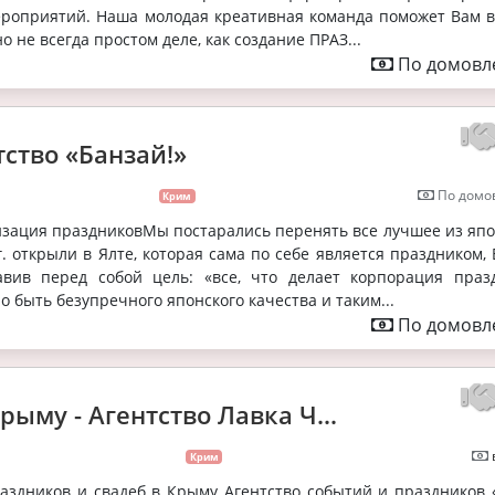
роприятий. Наша молодая креативная команда поможет Вам в
о не всегда простом деле, как создание ПРАЗ...
По домовле
тство «Банзай!»
По домов
Крим
изация праздниковМы постарались перенять все лучшее из япо
г. открыли в Ялте, которая сама по себе является праздником,
тавив перед собой цель: «все, что делает корпорация праз
о быть безупречного японского качества и таким...
По домовле
рыму - Агентство Лавка Ч...
Крим
аздников и свадеб в Крыму Агентство событий и праздников 