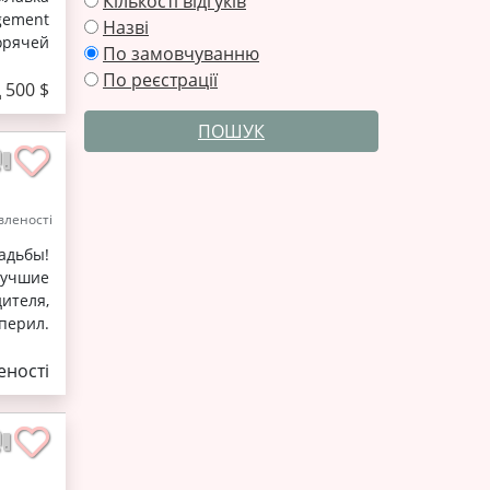
Кількості відгуків
gement
Назві
орячей
По замовчуванню
По реєстрації
д 500 $
ПОШУК
леності
адьбы!
лучшие
ителя,
перил.
ності