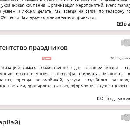
я украинская компания. Организация мероприятий, event mana
мы умеем и любим делать. Мы всегда на связи по телефону г
 09 – если Вам нужно организовать и провести...
ві
гентство праздников
По домов
Крим
ганизацию самого торжественного дня в вашей жизни - св
монии бракосочетания, фотографы, стилисты, визажисты, 
канты, аренда автомобилей, услуги свадебного распоряд
ые цветами, драпировка тканью, оформление стульев, колон, 
По домовле
арВэй)