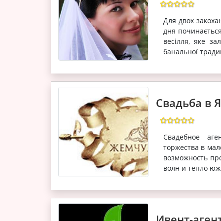
Для двох закоха
дня починаєтьс
весілля, яке з
банальної традиц
Свадьба в Я
Свадебное аге
торжества в мал
возможность про
волн и тепло юж
Ивент-аген