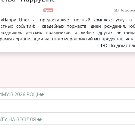
По домов
Крим
о «Happy Line» - предоставляет полный комплекс услуг в
астных событий: свадебных торжеств, дней рождения, юб
раздников, детских праздников и любых других нестанд
рамках организации частного мероприятий мы предоставляем с
По домовле
❤️ ЯКА СЕРЕДНЯ ЦІНА НА ПОСЛУГУ В КРИМУ В 2026 РОЦІ ❤️
❤️ КОЛИ НЕОБХІДНО ЗАМОВЛЯТИ ПОСЛУГУ НА ВЕСІЛЛЯ ❤️