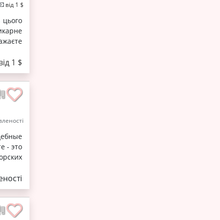
від 1 $
з цього
икарне
ажаєте
від 1 $
леності
дебные
е - это
орских
ності