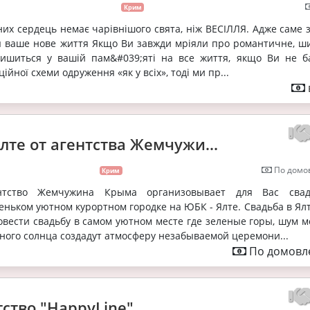
Крим
них сердець немає чарівнішого свята, ніж ВЕСІЛЛЯ. Адже саме 
я ваше нове життя Якщо Ви завжди мріяли про романтичне, ш
алишиться у вашій пам&#039;яті на все життя, якщо Ви не б
ійної схеми одруження «як у всіх», тоді ми пр...
лте от агентства Жемчужи...
По домов
Крим
нтство Жемчужина Крыма организовывает для Вас сва
еньком уютном курортном городке на ЮБК - Ялте. Свадьба в Ялт
вести свадьбу в самом уютном месте где зеленые горы, шум м
ного солнца создадут атмосферу незабываемой церемони...
По домовле
тство "HappyLine"