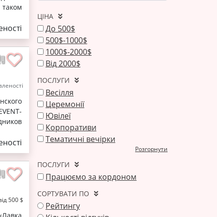
 таком
ЦІНА
ності
До 500$
500$-1000$
1000$-2000$
Від 2000$
ПОСЛУГИ
леності
Весілля
нского
Церемонії
 EVENT-
Ювілеї
дников
Корпоративи
Тематичні вечірки
ності
Розгорнути
ПОСЛУГИ
Працюємо за кордоном
СОРТУВАТИ ПО
від 500 $
Рейтингу
«Лавка