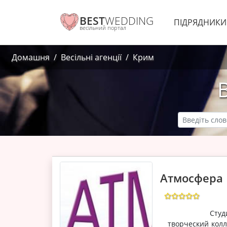
BEST
WEDDING
ПІДРЯДНИК
весільний портал
Домашня
Весільні агенції
Крим
Атмосфера
Студия ярких
творческий кол