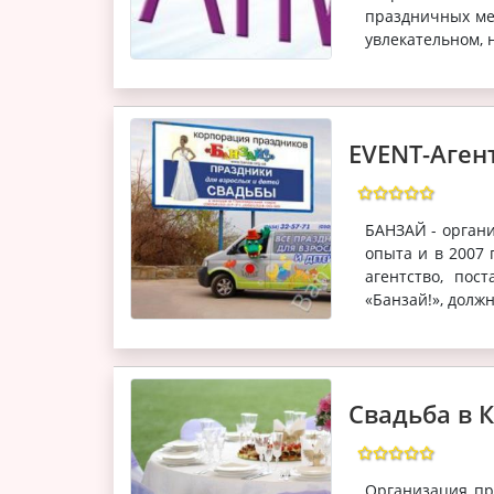
праздничных ме
увлекательном, н
EVENT-Аген
БАНЗАЙ - орган
опыта и в 2007 
агентство, пос
«Банзай!», должн
Свадьба в К
Организация пр