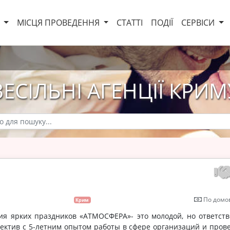
И
МІСЦЯ ПРОВЕДЕННЯ
СТАТТІ
ПОДІЇ
СЕРВІСИ
ВЕСІЛЬНІ АГЕНЦІЇ КРИМ
По домов
Крим
 праздников «АТМОСФЕРА»- это молодой, но ответств
лектив с 5-летним опытом работы в сфере организаций и пров