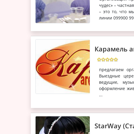
чудес» – частна
– это то, что 
линии 099900 99
Карамель а
предлагаем ор
Выездные цере
ведущие, музы
оформление жив
...
StarWay (Ст