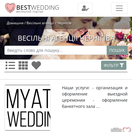
BEST
WEDDING
весільний портал
Домашня
Весільні агенції
Чернігів
ВЕСІЛЬНІ АГЕНЦІЇ ЧЕРНІГІВА
ПОШУК
ФІЛЬТР
Наши услуги: - организация и
оформление выездной
церемонии - оформление
банкетного зала ...