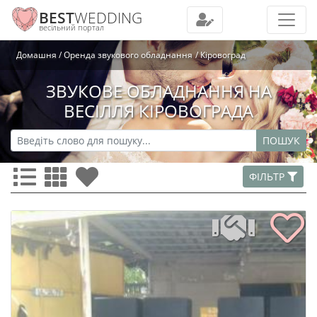
BEST
WEDDING
весільний портал
Домашня
Оренда звукового обладнання
Кіровоград
ЗВУКОВЕ ОБЛАДНАННЯ НА
ВЕСІЛЛЯ КІРОВОГРАДА
ПОШУК
ФІЛЬТР