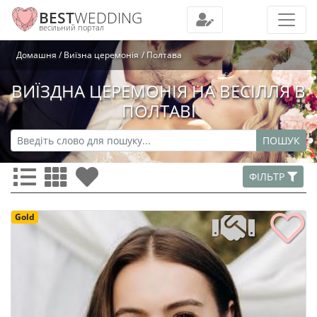
BEST
WEDDING
весільний портал
Домашня
Виїзна церемонія
Полтава
ВИЇЗДНА ЦЕРЕМОНІЯ НА ВЕСІЛЛЯ В
ПОЛТАВІ
ПОШУК
ФІЛЬТР
Gold