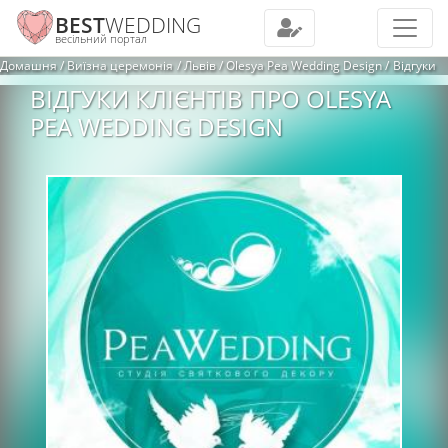
BEST
WEDDING
весільний портал
Домашня
Виїзна церемонія
Львів
Olesya Pea Wedding Design
Відгуки
ВІДГУКИ КЛІЄНТІВ ПРО OLESYA
PEA WEDDING DESIGN