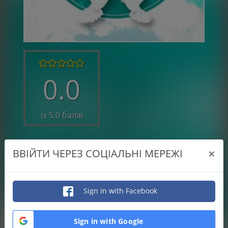
0.0
із 5.0 балів
0.0
×
ВВІЙТИ ЧЕРЕЗ СОЦІАЛЬНІ МЕРЕЖІ
Якість виконаної роботи
0.0
Відповідальність
Sign in with Facebook
0.0
Професіоналізм
Sign in with Google