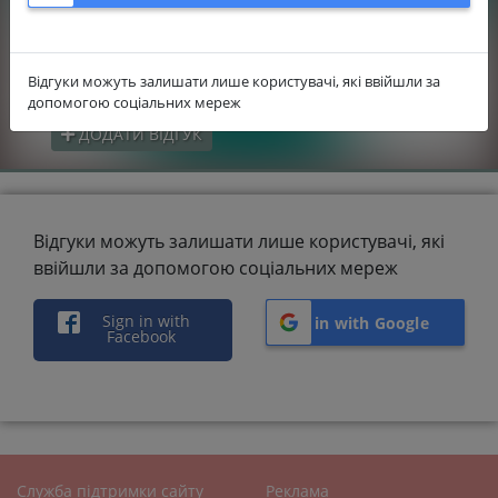
0.0
Вартість
0.0
Гнучкість виконання робіт
Відгуки можуть залишати лише користувачі, які ввійшли за
допомогою соціальних мереж
ДОДАТИ ВІДГУК
Відгуки можуть залишати лише користувачі, які
ввійшли за допомогою соціальних мереж
Sign in with
Sign in with Google
Facebook
Служба підтримки сайту
Реклама