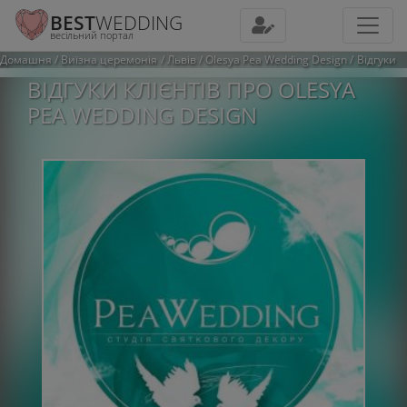
BEST
WEDDING
весільний портал
Домашня
Виїзна церемонія
Львів
Olesya Pea Wedding Design
Відгуки
ВІДГУКИ КЛІЄНТІВ ПРО OLESYA
PEA WEDDING DESIGN