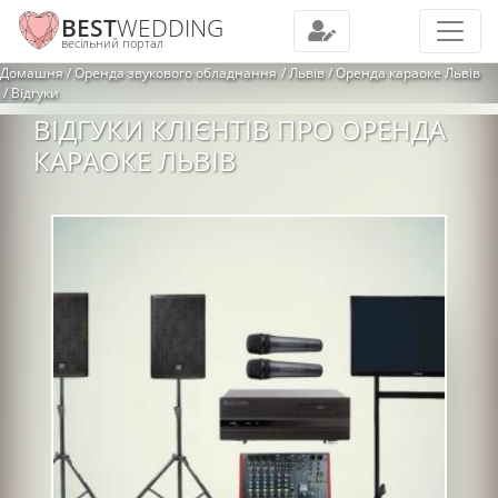
BEST
WEDDING
весільний портал
Домашня
Оренда звукового обладнання
Львів
Оренда караоке Львів
Відгуки
ВІДГУКИ КЛІЄНТІВ ПРО ОРЕНДА
КАРАОКЕ ЛЬВІВ