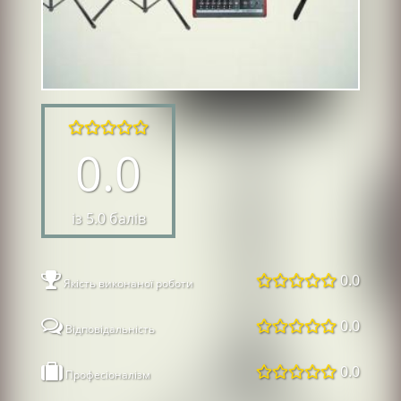
0.0
із 5.0 балів
0.0
Якість виконаної роботи
0.0
Відповідальність
0.0
Професіоналізм