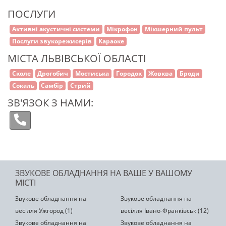
ПОСЛУГИ
Активні акустичні системи
Мікрофон
Мікшерний пульт
Послуги звукорежисерів
Караоке
МІСТА ЛЬВІВСЬКОЇ ОБЛАСТІ
Сколе
Дрогобич
Мостиська‎
Городок
Жовква
Броди
Сокаль
Самбір
Стрий
ЗВ'ЯЗОК З НАМИ:
ЗВУКОВЕ ОБЛАДНАННЯ НА ВАШЕ У ВАШОМУ
МІСТІ
Звукове обладнання на
Звукове обладнання на
весілля Ужгород (1)
весілля Івано-Франківськ (12)
Звукове обладнання на
Звукове обладнання на