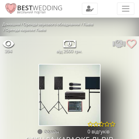
BEST
WEDDING
весільний портал
Домашня
Оренда звукового обладнання
Львів
Оренда караоке Львів
394
від 2500 грн.
0 відгуків
Офлайн