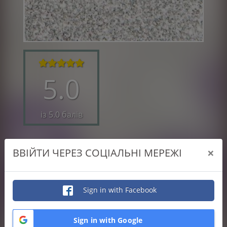
5.0
із 5.0 балів
5.0
×
ВВІЙТИ ЧЕРЕЗ СОЦІАЛЬНІ МЕРЕЖІ
Якість виконаної роботи
5.0
Відповідальність
Sign in with Facebook
5.0
Професіоналізм
Sign in with Google