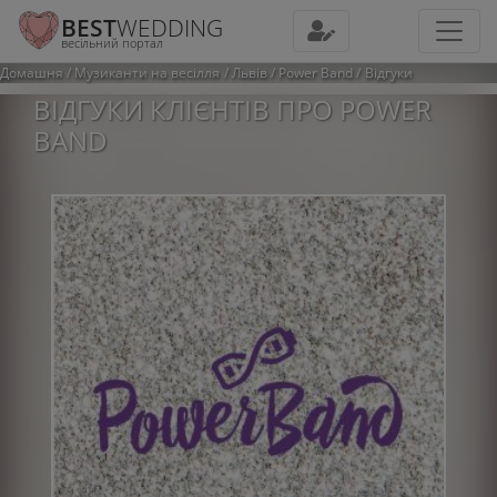
BEST
WEDDING
весільний портал
Домашня
Музиканти на весілля
Львів
Power Band
Відгуки
ВІДГУКИ КЛІЄНТІВ ПРО POWER
BAND