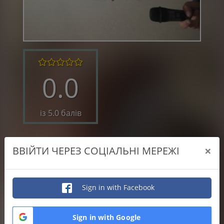
0.0
із 5.0 балів
0.0
×
ВВІЙТИ ЧЕРЕЗ СОЦІАЛЬНІ МЕРЕЖІ
Якість виконаної роботи
0.0
Відповідальність
Sign in with Facebook
0.0
Професіоналізм
Sign in with Google