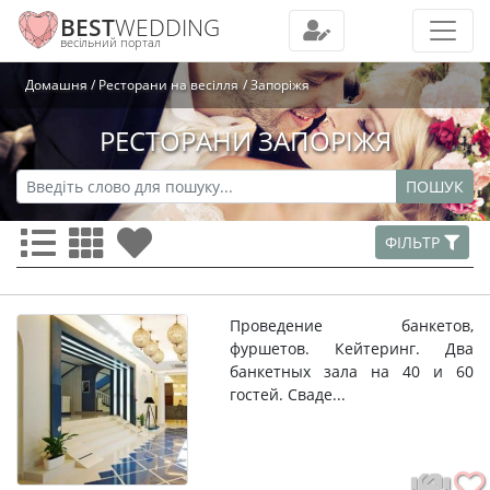
BEST
WEDDING
весільний портал
Домашня
Ресторани на весілля
Запоріжя
РЕСТОРАНИ ЗАПОРІЖЯ
ПОШУК
ФІЛЬТР
Проведение банкетов,
фуршетов. Кейтеринг. Два
банкетных зала на 40 и 60
гостей. Сваде...