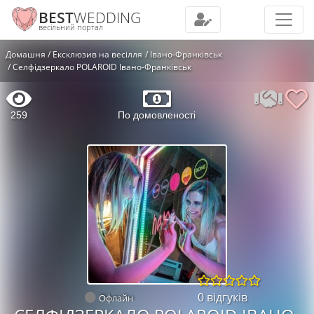
BEST
WEDDING
весільний портал
Домашня
Ексклюзив на весілля
Івано-Франківськ
Селфідзеркало POLAROID Івано-Франківськ
259
По домовленості
0 відгуків
Офлайн