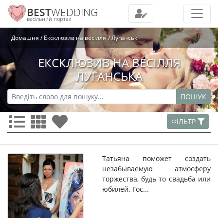
BEST
WEDDING
весільний портал
Домашня
Ексклюзив на весілля
Луганськ
ЕКСКЛЮЗИВ НА ВЕСІЛЛЯ
ЛУГАНСЬКА
ПОШУК
ФІЛЬТР
Татьяна поможет создать
незабываемую атмосферу
торжества, будь то свадьба или
юбилей. Гос...