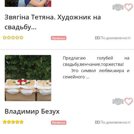
Звягіна Тетяна. Художник на
свадьбу...
По домовленості
Луганськ
Предлагаю голубей на
свадьбу,венчание,торжества!
Это символ любви,мира и
семейного ...
Владимир Безух
По домовленості
Луганськ