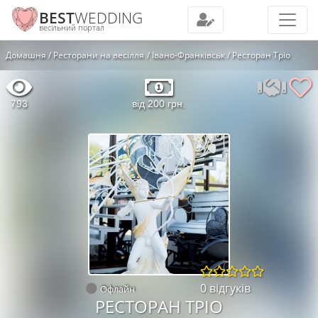
BEST
WEDDING
весільний портал
Домашня
Ресторани на весілля
Івано-Франківськ
Ресторан Тріо
793
від 200 грн.
0 відгуків
Офлайн
РЕСТОРАН ТРІО