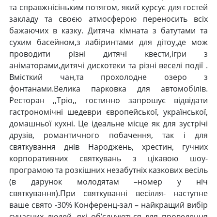
та справжнісіньким потягом, який курсує для гостей
закладу та своєю атмосферою переносить всіх
бажаючих в казку. Дитяча кімната з батутами та
сухим басейном,з лабіринтами для дітоу,де мож
проводити різні дитячі квести,ігри з
аніматорами,дитячі дискотеки та різні веселі події .
Вмісткий чан,та прохолодне озеро з
фонтанами.Велика парковка для автомобілів.
Ресторан ,,Тріо,, гостинно запрошує відвідати
гастрономічні шедеври європейської, української,
домашньої кухні. Це ідеальне місце як для зустрічі
друзів, романтичного побачення, так і для
святкування днів Народжень, хрестин, гучних
корпоративних святкувань з цікавою шоу-
програмою та розкішних незабутніх казкових весіль
(в дарунок молодятам –номер у ніч
святкування).При святкуванні весілля- наступне
ваше свято -30% Конференц-зал – найкращий вибір
сучасних людей, які об’єднуються для проведення