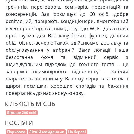
тренінгів, переговорів, семінарів, презентацій та
конференцій. Зал розміщує до 60 осіб, добре
освітлений, працюють кондиціонери, вмонтований
відео проектор, вільний доступ до Wi-Fi. Додатково
організуємо для Вас каву-брейк, фуршет, діловий
обід, бізнес-вечерю.Також здійснюємо доставку та
обслуговування у вибраній Вами локації. Наша
бездоганна кухня та відмінний сервіс з
індивідуальним підходом до кожного гостя – це
запорука неймовірного відпочинку . Завжди
стараємось залишити у Вашому серці слід тепла і
щирої посмішки, хороших спогадів та бажання
повертатись до нас знову-і-знову.
КІЛЬКІСТЬ МІСЦЬ
Більше 200 осіб
ПОСЛУГИ
Парковка
Літній майданчик
На березі