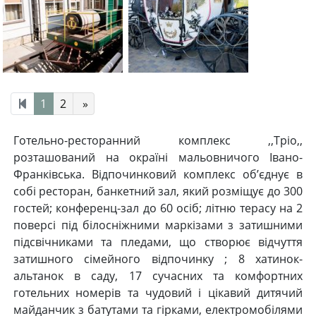
1
2
»
Готельно-ресторанний комплекс ,,Тріо,,
розташований на окраїні мальовничого Івано-
Франківська. Відпочинковий комплекс об’єднує в
собі ресторан, банкетний зал, який розміщує до 300
гостей; конференц-зал до 60 осіб; літню терасу на 2
поверсі під білосніжними маркізами з затишними
підсвічниками та пледами, що створює відчуття
затишного сімейного відпочинку ; 8 хатинок-
альтанок в саду, 17 сучасних та комфортних
готельних номерів та чудовий і цікавий дитячий
майданчик з батутами та гірками, електромобілями